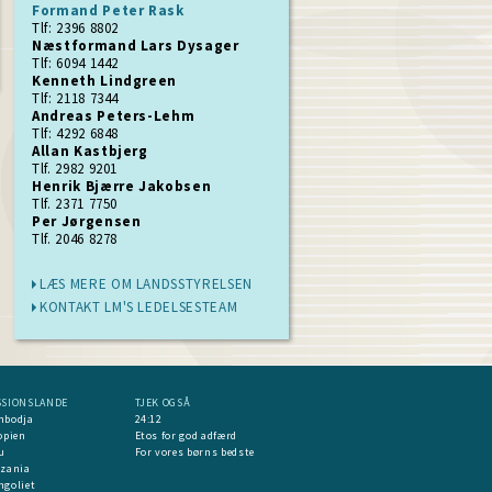
Formand Peter Rask
Tlf: 2396 8802
Næstformand Lars Dysager
Tlf: 6094 1442
Kenneth Lindgreen
Tlf: 2118 7344
Andreas Peters-Lehm
Tlf: 4292 6848
Allan Kastbjerg
Tlf. 2982 9201
Henrik Bjærre Jakobsen
Tlf. 2371 7750
Per Jørgensen
Tlf. 2046 8278
LÆS MERE OM LANDSSTYRELSEN
KONTAKT LM'S LEDELSESTEAM
SSIONSLANDE
TJEK OGSÅ
mbodja
24:12
opien
Etos for god adfærd
u
For vores børns bedste
nzania
goliet