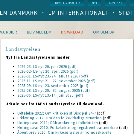
Service
PRIVATLIVSPOLITIK
NYT
KONTAKT
menu
LM DANMARK
LM INTERNATIONALT
STØT
Main
navigation
(level
1)
VÆRDIER
BLIV MEDLEM
DOWNLOAD
OM DLM.DK
Landsstyrelsen
Nyt fra Landsstyrelsens møder
2026-03: LS-nyt 20. juni 2026 (pdf)
2026-02- LS-nyt 20. april 2026 (pdf)
2026-01. LS-nyt 23.-24. januar 2026 (pdf)
2025-11. LS-nyt 21.- 22. november 2025 (pdf)
2025-09. LS-nyt 23. september 2025 (pdf)
2025-08. LS-nyt 29.- 30. august 2025 (pdf)
2025-06. LS-nyt 13.-14. juni 2025 (pdf)
Udtalelser fra LM's Landsstyrelse til download.
Udtalelse 2022; Om kritikken af Discipel 24-7
(pdf)
Erklæring 2012; Om den folkekirkelige situation
(pdf)
Høringssvar 2011; Dåbsoplæring i folkekirken
(pdf)
Høringssvar 2010; Folkekirken og registreret partnerskab
(pdf)
Åbent brev 2010; Om kirkelig vielse af homoseksuelle