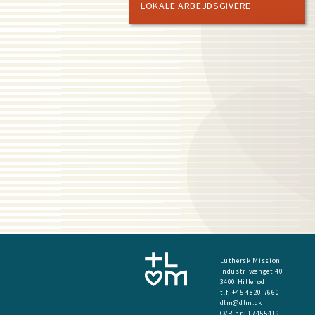
LOKALE ARBEJDSGIVERE
Luthersk Mission
Industrivænget 40
3400 Hillerød
tlf. +45 4820 7660
dlm@dlm.dk
CVR-nr.: 17455419