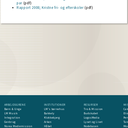
par
(pdf)
Rapport 2008; Kristne fri- og efterskoler
(pdf)
ARBEJDSGRENE
INSTITUTIONER
RESURSER
MI
Børn & Unge
LM's børnehus
Tro & Mission
Ca
LM Musik
Bakkely
Budskabet
Eti
Integration
Klokkebjerg
LogosMedia
Per
Genbrug
Arken
Lyset og Livet
Ta
Norea Mediemission
Håbet
Nodebasen
Mon