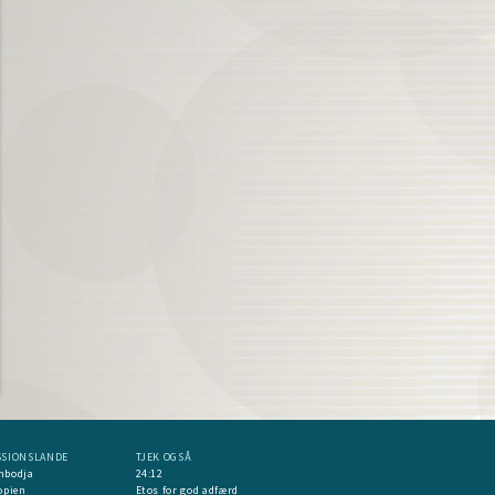
SSIONSLANDE
TJEK OGSÅ
mbodja
24:12
opien
Etos for god adfærd