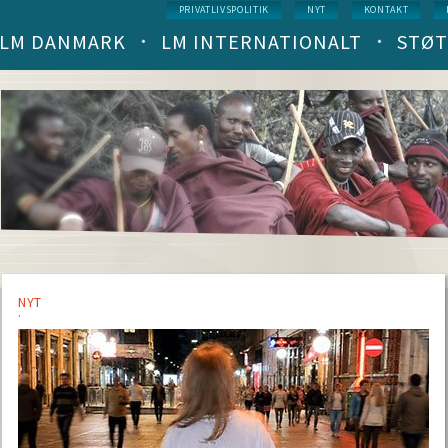
Service
PRIVATLIVSPOLITIK
NYT
KONTAKT
menu
LM DANMARK
LM INTERNATIONALT
STØT
Main
navigation
(level
1)
NYT