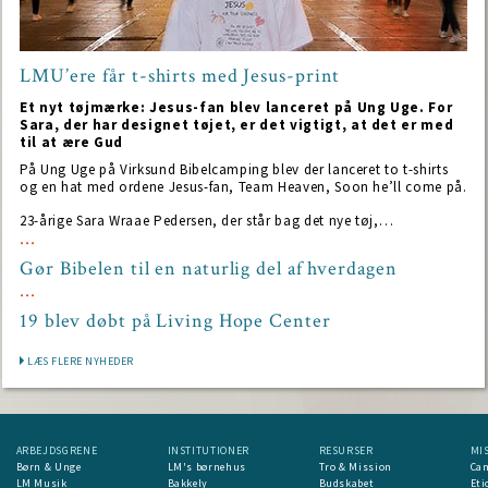
LMU’ere får t-shirts med Jesus-print
Et nyt tøjmærke: Jesus-fan blev lanceret på Ung Uge. For
Sara, der har designet tøjet, er det vigtigt, at det er med
til at ære Gud
På Ung Uge på Virksund Bibelcamping blev der lanceret to t-shirts
og en hat med ordene Jesus-fan, Team Heaven, Soon he’ll come på.
23-årige Sara Wraae Pedersen, der står bag det nye tøj,…
Gør Bibelen til en naturlig del af hverdagen
19 blev døbt på Living Hope Center
LÆS FLERE NYHEDER
ARBEJDSGRENE
INSTITUTIONER
RESURSER
MI
Børn & Unge
LM's børnehus
Tro & Mission
Ca
LM Musik
Bakkely
Budskabet
Eti