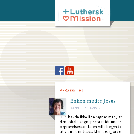
Skip
to
main
content
PERSONLIGT
Enken mødte Jesus
KARIN CHRISTIANSEN
Hun havde ikke lige regnet med, at
den lokale sognepræst midt under
begravelsessamtalen ville begynde
at vidne om Jesus. Men det gjorde