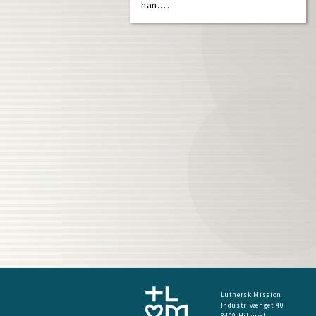
han.…
Luthersk Mission
Industrivænget 40
3400 Hillerød