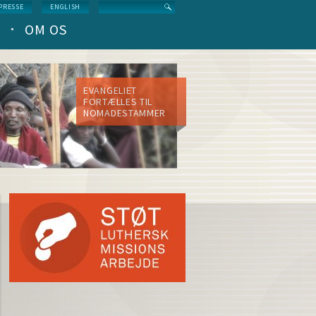
Search
PRESSE
ENGLISH
OM OS
EVANGELIET
FORTÆLLES TIL
NOMADESTAMMER