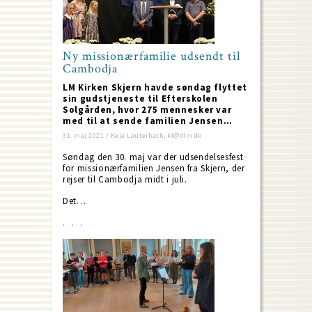
Ny missionærfamilie udsendt til
Cambodja
LM Kirken Skjern havde søndag flyttet
sin gudstjeneste til Efterskolen
Solgården, hvor 275 mennesker var
med til at sende familien Jensen…
31. maj 2021 / Kaja Lauterbach, kl@dlm.dk
Søndag den 30. maj var der udsendelsesfest
for missionærfamilien Jensen fra Skjern, der
rejser til Cambodja midt i juli.
Det…