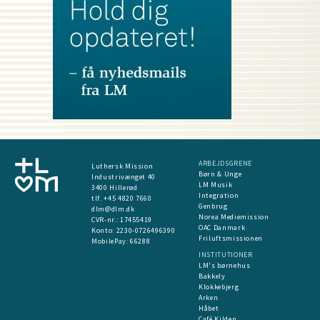
ARBEJDSGRENE
Luthersk Mission
Børn & Unge
Industrivænget 40
LM Musik
3400 Hillerød
Integration
tlf. +45 4820 7660
Genbrug
dlm@dlm.dk
Norea Mediemission
CVR-nr.: 17455419
OAC Danmark
​Konto:
2230-0726496390
Friluftsmissionen
MobilePay:
66288
INSTITUTIONER
LM's børnehus
Bakkely
Klokkebjerg
Arken
Håbet
Café Kilden