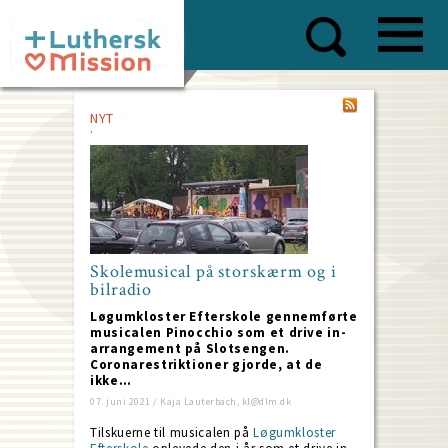
Skip
to
main
content
NYT
Skolemusical på storskærm og i
bilradio
Løgumkloster Efterskole gennemførte
musicalen Pinocchio som et drive in-
arrangement på Slotsengen.
Coronarestriktioner gjorde, at de
ikke…
07. juni 2021 / Kaja Lauterbach, kl@dlm.dk
Tilskuerne til musicalen på
Løgumkloster