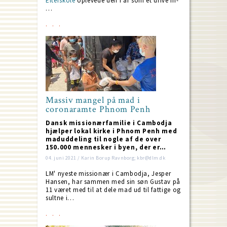
Efterskole
oplevede den i år som et drive in-
…
Massiv mangel på mad i
coronaramte Phnom Penh
Dansk missionærfamilie i Cambodja
hjælper lokal kirke i Phnom Penh med
maduddeling til nogle af de over
150.000 mennesker i byen, der er…
04. juni 2021 / Karin Borup Ravnborg; kbr@dlm.dk
LM' nyeste missionær i Cambodja, Jesper
Hansen, har sammen med sin søn Gustav på
11 været med til at dele mad ud til fattige og
sultne i…