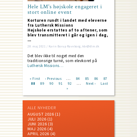
Hele LM's højskole engageret i
stort online event
Korturen rundt i landet med eleverne
fra Luthersk Missions
Højskole erstattes af to aftener, som
blev transmitteret i går og igen i dag,
…
28. maj 2021 / Karin Borup Ravnborg; kbr@dlm.dk
Det blev ikke til noget med den
traditionsrige turné, som elevkoret på
Luthersk Missions…
…
First
« First
Previous
‹ Previous
Page
84
Page
85
Page
86
Page
87
…
page
Current
88
Page
89
page
Page
90
Page
91
Page
92
Next
Next ›
Last
Last
Pagination
page
»
page
page
ALLE NYHEDER
AUGUST 2026
(1)
JULI 2026
(1)
JUNI 2026
(3)
MAJ 2026
(4)
APRIL 2026
(4)