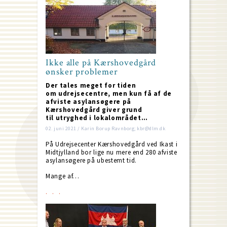
Ikke alle på Kærshovedgård
ønsker problemer
Der tales meget for tiden
om udrejsecentre, men kun få af de
afviste asylansøgere på
Kærshovedgård giver grund
til utryghed i lokalområdet…
02. juni 2021 / Karin Borup Ravnborg; kbr@dlm.dk
På Udrejsecenter Kærshovedgård ved Ikast i
Midtjylland bor lige nu mere end 280 afviste
asylansøgere på ubestemt tid.
Mange af…