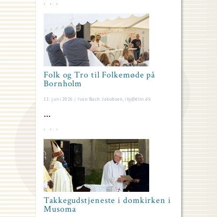
Folk og Tro til Folkemøde på
Bornholm
11. juni 2026 / Ivan Bach Jakobsen, ibj@dlm.dk
…
Takkegudstjeneste i domkirken i
Musoma