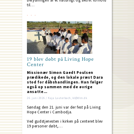
betydningen af et naturligt og aktivt forhold
til…
19 blev døbt på Living Hope
Center
Missionær Simon Gaedt Poulsen
prædikede, og den lokale præst Dara
stod for dåbshandlingen. Han følger
også op sammen med de øvrige
ansatte…
26. juni 2026 / Kaja Lauterbach, kl@dlm.dk
Søndag den 21. juni var der fest på Living
Hope Center i Cambodja.
Ved gudstjenesten i kirken på centeret blev
19 personer døbt,…