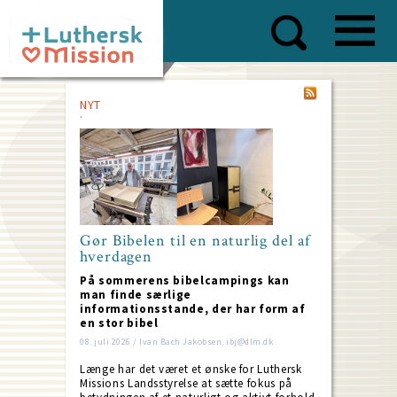
Skip
to
main
content
NYT
Gør Bibelen til en naturlig del af
hverdagen
På sommerens bibelcampings kan
man finde særlige
informationsstande, der har form af
en stor bibel
08. juli 2026 / Ivan Bach Jakobsen, ibj@dlm.dk
Længe har det været et ønske for Luthersk
Missions Landsstyrelse at sætte fokus på