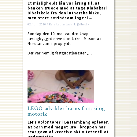
Et misligholdt lån var årsag til, at
banken truede med at tage Kiabakari
Bibelskole fra den lutherske kirke,
men store særindsamlinger i…
02. juni 2026 / Kaja Lauterbach, kl@dlm.dk
Søndag den 10. maj var den knap
færdigbyggede nye domkirke i Musoma i
Nordtanzania propfyldt.
Der var nemlig festgudstjenesten,…
LEGO udvikler børns fantasi og
motorik
LM’s volontører i Battambang oplever,
at børn med meget uro i kroppen har
stor gavn af kreative aktiviteter til at
understøtte…