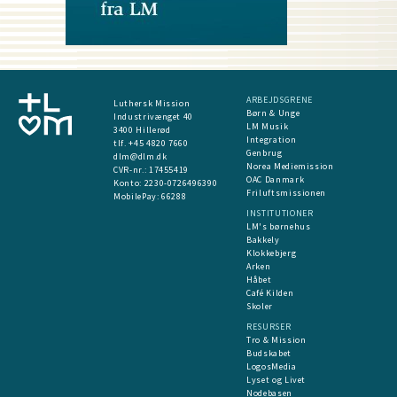
ARBEJDSGRENE
Luthersk Mission
Børn & Unge
Industrivænget 40
LM Musik
3400 Hillerød
Integration
tlf. +45 4820 7660
Genbrug
dlm@dlm.dk
Norea Mediemission
CVR-nr.: 17455419
OAC Danmark
​Konto:
2230-0726496390
Friluftsmissionen
MobilePay:
66288
INSTITUTIONER
LM's børnehus
Bakkely
Klokkebjerg
Arken
Håbet
Café Kilden
Skoler
RESURSER
Tro & Mission
Budskabet
LogosMedia
Lyset og Livet
Nodebasen