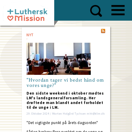
Skip
to
main
content
NYT
"Hvordan tager vi bedst hånd om
vores unge?"
Den sidste weekend i oktober mødtes
LM's landsgeneralforsamling. Her
drøftede man blandt andet forholdet
til de unge i LM.
29. Oktober 2024 / Morten Holgård Tychsen mht@dlm.dk
"Det vigtigste punkt på årets dagsorden"
Sådan beskrev flere punktet om de unge og