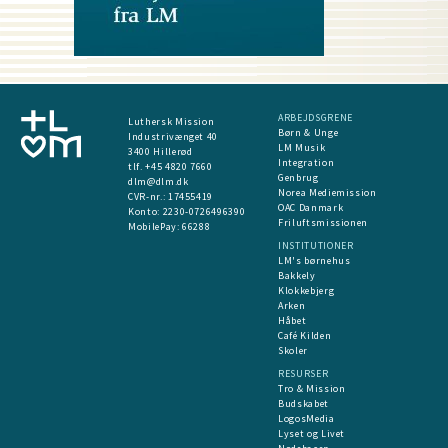
ARBEJDSGRENE
Luthersk Mission
Børn & Unge
Industrivænget 40
LM Musik
3400 Hillerød
Integration
tlf. +45 4820 7660
Genbrug
dlm@dlm.dk
Norea Mediemission
CVR-nr.: 17455419
OAC Danmark
​Konto:
2230-0726496390
Friluftsmissionen
MobilePay:
66288
INSTITUTIONER
LM's børnehus
Bakkely
Klokkebjerg
Arken
Håbet
Café Kilden
Skoler
RESURSER
Tro & Mission
Budskabet
LogosMedia
Lyset og Livet