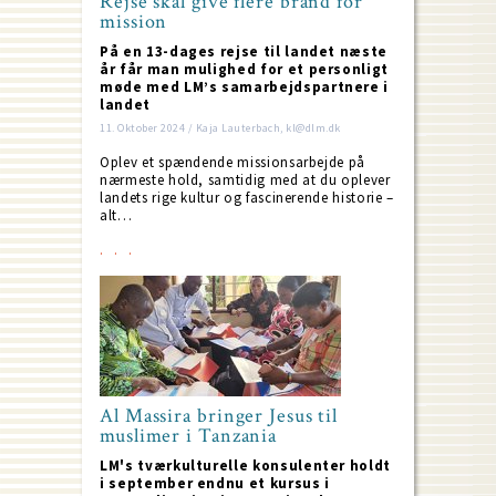
Rejse skal give flere brand for
mission
På en 13-dages rejse til landet næste
år får man mulighed for et personligt
møde med LM’s samarbejdspartnere i
landet
11. Oktober 2024 / Kaja Lauterbach, kl@dlm.dk
Oplev et spændende missionsarbejde på
nærmeste hold, samtidig med at du oplever
landets rige kultur og fascinerende historie –
alt…
Al Massira bringer Jesus til
muslimer i Tanzania
LM's tværkulturelle konsulenter holdt
i september endnu et kursus i