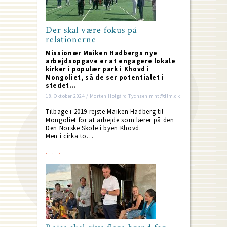
Der skal være fokus på
relationerne
Missionær Maiken Hadbergs nye
arbejdsopgave er at engagere lokale
kirker i populær park i Khovd i
Mongoliet, så de ser potentialet i
stedet…
18. Oktober 2024 / Morten Holgård Tychsen mht@dlm.dk
Tilbage i 2019 rejste Maiken Hadberg til
Mongoliet for at arbejde som lærer på den
Den Norske Skole i byen Khovd.
Men i cirka to…