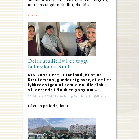
nutidens ungdomskultur, da LM's…
Deler studieliv i et trygt
fællesskab i Nuuk
KFS-konsulent i Grønland, Kristina
Kreutzmann, glæder sig over, at det er
lykkedes igen at samle en lille flok
studerende i Nuuk en gang om…
25. Oktober 2024 / Karin Borup Ravnborg; kbr@dlm.dk
Efter en periode, hvor…