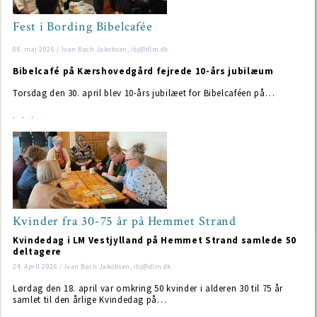
Fest i Bording Bibelcafée
06. maj 2026 / Ivan Bach Jakobsen, ibj@dlm.dk
Bibelcafé på Kærshovedgård fejrede 10-års jubilæum
Torsdag den 30. april blev 10-års jubilæet for Bibelcaféen på…
Kvinder fra 30-75 år på Hemmet Strand
Kvindedag i LM Vestjylland på Hemmet Strand samlede 50
deltagere
24. April 2026 / Ivan Bach Jakobsen, ibj@dlm.dk
Lørdag den 18. april var omkring 50 kvinder i alderen 30 til 75 år
samlet til den årlige Kvindedag på…