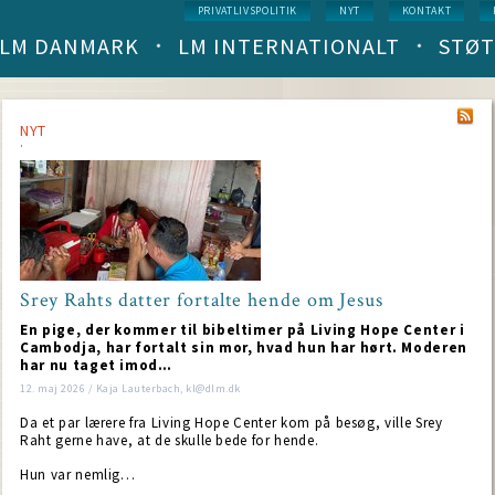
Service
PRIVATLIVSPOLITIK
NYT
KONTAKT
menu
LM DANMARK
LM INTERNATIONALT
STØT
Main
navigation
(level
1)
NYT
Srey Rahts datter fortalte hende om Jesus
En pige, der kommer til bibeltimer på Living Hope Center i
Cambodja, har fortalt sin mor, hvad hun har hørt. Moderen
har nu taget imod…
12. maj 2026 / Kaja Lauterbach, kl@dlm.dk
Da et par lærere fra Living Hope Center kom på besøg, ville Srey
Raht gerne have, at de skulle bede for hende.
Hun var nemlig…