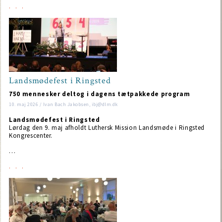
Landsmødefest i Ringsted
750 mennesker deltog i dagens tætpakkede program
10. maj 2026 / Ivan Bach Jakobsen, ibj@dlm.dk
Landsmødefest i Ringsted
Lørdag den 9. maj afholdt Luthersk Mission Landsmøde i Ringsted
Kongrescenter.
…