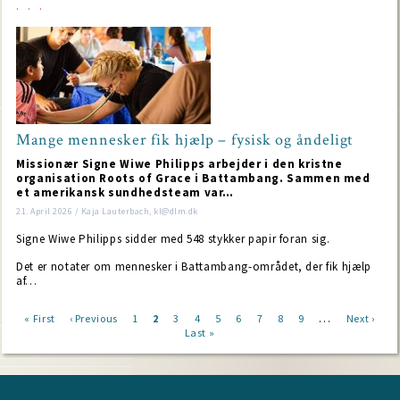
Mange mennesker fik hjælp – fysisk og åndeligt
Missionær Signe Wiwe Philipps arbejder i den kristne
organisation Roots of Grace i Battambang. Sammen med
et amerikansk sundhedsteam var…
21. April 2026 / Kaja Lauterbach, kl@dlm.dk
Signe Wiwe Philipps sidder med 548 stykker papir foran sig.
Det er notater om mennesker i Battambang-området, der fik hjælp
af…
…
First
« First
Previous
‹ Previous
Page
1
Current
2
Page
3
Page
4
Page
5
Page
6
Page
7
Page
8
Page
9
Next
Next ›
page
page
page
Last
Last »
page
Pagination
page