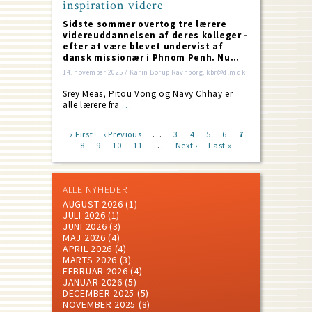
inspiration videre
Sidste sommer overtog tre lærere
videreuddannelsen af deres kolleger -
efter at være blevet undervist af
dansk missionær i Phnom Penh. Nu…
14. november 2025 / Karin Borup Ravnborg, kbr@dlm.dk
Srey Meas, Pitou Vong og Navy Chhay er
alle lærere fra
…
…
First
« First
Previous
‹ Previous
Page
3
Page
4
Page
5
Page
6
Current
7
…
page
Page
8
Page
9
page
Page
10
Page
11
Next
Next ›
Last
Last »
page
Pagination
page
page
ALLE NYHEDER
AUGUST 2026
(1)
JULI 2026
(1)
JUNI 2026
(3)
MAJ 2026
(4)
APRIL 2026
(4)
MARTS 2026
(3)
FEBRUAR 2026
(4)
JANUAR 2026
(5)
DECEMBER 2025
(5)
NOVEMBER 2025
(8)