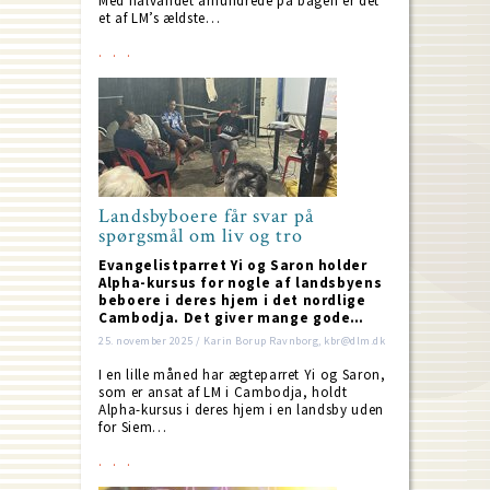
Med halvandet århundrede på bagen er det
et af LM’s ældste…
Landsbyboere får svar på
spørgsmål om liv og tro
Evangelistparret Yi og Saron holder
Alpha-kursus for nogle af landsbyens
beboere i deres hjem i det nordlige
Cambodja. Det giver mange gode…
25. november 2025 / Karin Borup Ravnborg, kbr@dlm.dk
I en lille måned har ægteparret Yi og Saron,
som er ansat af LM i Cambodja, holdt
Alpha-kursus i deres hjem i en landsby uden
for Siem…