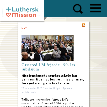
Skip
to
main
content
NYT
Græsted LM fejrede 150-års
jubilæum
Missionshusets søndagsskole har
gennem tiden opfostret missionærer,
forkyndere og kristne ledere.
28. november 2025 / Morten Holgård Tychsen
mht@dlm.dk
Tidligere i november fejrede LM’s
missionshus i Græsted 150-års jubilæum.