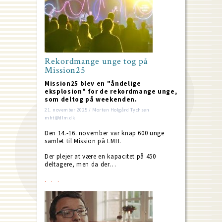
Rekordmange unge tog på
Mission25
Mission25 blev en "åndelige
eksplosion" for de rekordmange unge,
som deltog på weekenden.
21. november 2025 / Morten Holgård Tychsen
mht@dlm.dk
Den 14.-16. november var knap 600 unge
samlet til Mission på LMH.
Der plejer at være en kapacitet på 450
deltagere, men da der…