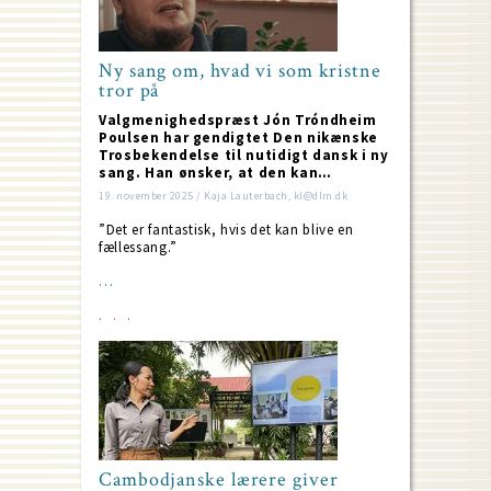
Ny sang om, hvad vi som kristne
tror på
Valgmenighedspræst Jón Tróndheim
Poulsen har gendigtet Den nikænske
Trosbekendelse til nutidigt dansk i ny
sang. Han ønsker, at den kan…
19. november 2025 / Kaja Lauterbach, kl@dlm.dk
”Det er fantastisk, hvis det kan blive en
fællessang.”
…
Cambodjanske lærere giver