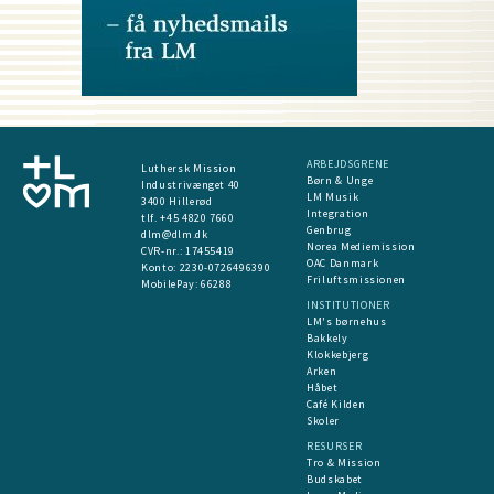
ARBEJDSGRENE
Luthersk Mission
Børn & Unge
Industrivænget 40
LM Musik
3400 Hillerød
Integration
tlf. +45 4820 7660
Genbrug
dlm@dlm.dk
Norea Mediemission
CVR-nr.: 17455419
OAC Danmark
​Konto:
2230-0726496390
Friluftsmissionen
MobilePay:
66288
INSTITUTIONER
LM's børnehus
Bakkely
Klokkebjerg
Arken
Håbet
Café Kilden
Skoler
RESURSER
Tro & Mission
Budskabet