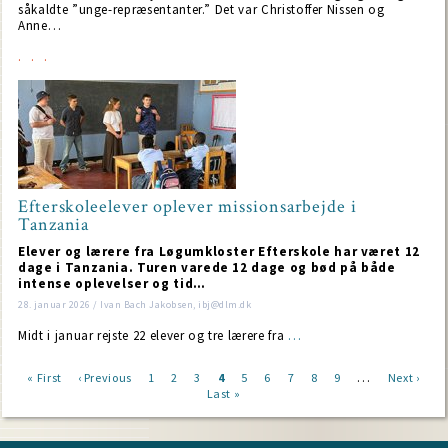
såkaldte ”unge-repræsentanter.” Det var Christoffer Nissen og
Anne…
Efterskoleelever oplever missionsarbejde i
Tanzania
Elever og lærere fra Løgumkloster Efterskole har været 12
dage i Tanzania. Turen varede 12 dage og bød på både
intense oplevelser og tid…
28. januar 2026 / Ivan Bach Jakobsen, ibj@dlm.dk
Midt i januar rejste 22 elever og tre lærere fra
…
…
First
« First
Previous
‹ Previous
Page
1
Page
2
Page
3
Current
4
Page
5
Page
6
Page
7
Page
8
Page
9
Next
Next ›
page
page
Last
Last »
page
page
Pagination
page