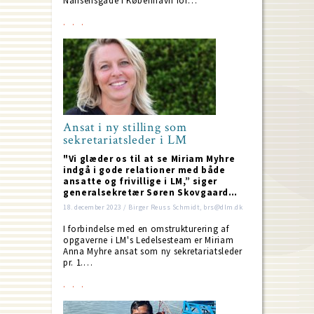
Nansensgade i København for…
Ansat i ny stilling som
sekretariatsleder i LM
"Vi glæder os til at se Miriam Myhre
indgå i gode relationer med både
ansatte og frivillige i LM,” siger
generalsekretær Søren Skovgaard…
18. december 2023 / Birger Reuss Schmidt, brs@dlm.dk
I forbindelse med en omstrukturering af
opgaverne i LM's Ledelsesteam er Miriam
Anna My­h­re ansat som ny sekretariatsleder
pr. 1.…