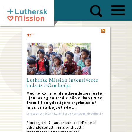
Skip
to
main
content
NYT
Luthersk Mission intensiverer
indsats i Cambodja
Med to kommende udsendelsesfester
i januar og en tredje på vej kan LM se
frem til en yderligere styrkelse af
missionsarbejdet i det…
19. december 2023 / Karin Borup Ravnborg; kbr@dlm.dk
Søndag den 7. januar samles LM'erne til
udsendelsesfest i missionshuset i