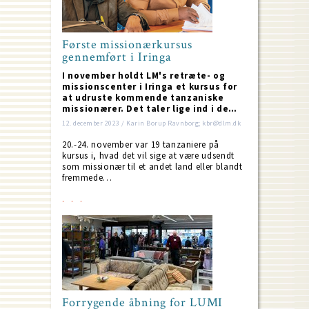
Første missionærkursus
gennemført i Iringa
I november holdt LM's retræte- og
missionscenter i Iringa et kursus for
at udruste kommende tanzaniske
missionærer. Det taler lige ind i de…
12. december 2023 / Karin Borup Ravnborg; kbr@dlm.dk
20.-24. november var 19 tanzaniere på
kursus i, hvad det vil sige at være udsendt
som missionær til et andet land eller blandt
fremmede…
Forrygende åbning for LUMI