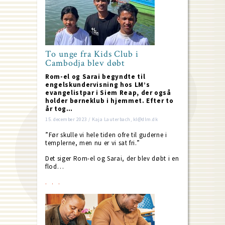
To unge fra Kids Club i
Cambodja blev døbt
Rom-el og Sarai begyndte til
engelskundervisning hos LM’s
evangelistpar i Siem Reap, der også
holder børneklub i hjemmet. Efter to
år tog…
15. december 2023 / Kaja Lauterbach, kl@dlm.dk
”Før skulle vi hele tiden ofre til guderne i
templerne, men nu er vi sat fri.”
Det siger Rom-el og Sarai, der blev døbt i en
flod…