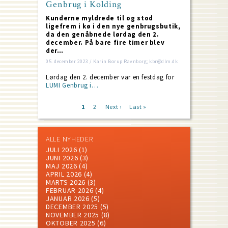
Genbrug i Kolding
Kunderne myldrede til og stod
ligefrem i kø i den nye genbrugsbutik,
da den genåbnede lørdag den 2.
december. På bare fire timer blev
der…
05. december 2023 / Karin Borup Ravnborg; kbr@dlm.dk
Lørdag den 2. december var en festdag for
LUMI Genbrug i…
Current
1
Page
2
Next
Next ›
Last
Last »
page
page
page
Pagination
ALLE NYHEDER
JULI 2026
(1)
JUNI 2026
(3)
MAJ 2026
(4)
APRIL 2026
(4)
MARTS 2026
(3)
FEBRUAR 2026
(4)
JANUAR 2026
(5)
DECEMBER 2025
(5)
NOVEMBER 2025
(8)
OKTOBER 2025
(6)