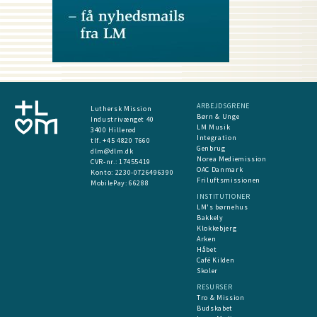
ARBEJDSGRENE
Luthersk Mission
Børn & Unge
Industrivænget 40
LM Musik
3400 Hillerød
Integration
tlf. +45 4820 7660
Genbrug
dlm@dlm.dk
Norea Mediemission
CVR-nr.: 17455419
OAC Danmark
​Konto:
2230-0726496390
Friluftsmissionen
MobilePay:
66288
INSTITUTIONER
LM's børnehus
Bakkely
Klokkebjerg
Arken
Håbet
Café Kilden
Skoler
RESURSER
Tro & Mission
Budskabet