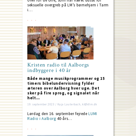
over for de ofre, som har været udsat for
seksuelle overgreb på LM’s børnehjem i Tarm
i…
Kristen radio til Aalborgs
indbyggere i 40 år
Både mange musikprogrammer og 15
timers bibelundervisning fylder
æteren over Aalborg hver uge. Det
sker på fire sprog, og signalet når
helt…
19. september 2023 / Kaja Lauterbach, kl@dlm.dk
Lørdag den 16. september fejrede
LUMI
Radio i Aalborg
40-års…