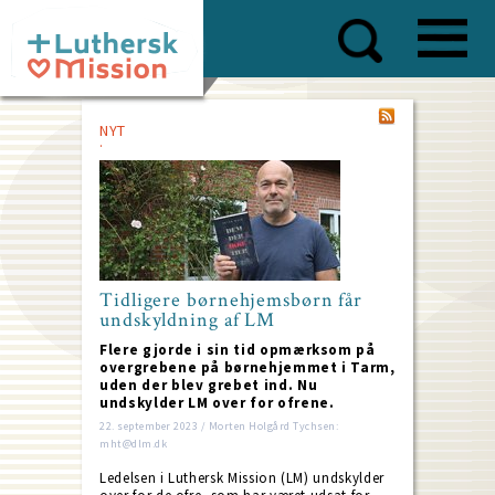
Skip
to
main
content
NYT
Tidligere børnehjemsbørn får
undskyldning af LM
Flere gjorde i sin tid opmærksom på
overgrebene på børnehjemmet i Tarm,
uden der blev grebet ind. Nu
undskylder LM over for ofrene.
22. september 2023 / Morten Holgård Tychsen:
mht@dlm.dk
Ledelsen i Luthersk Mission (LM) undskylder