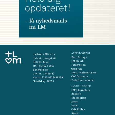
ARBEJDSGRENE
Luthersk Mission
Børn & Unge
Industrivænget 40
LM Musik
3400 Hillerød
Integration
tlf. +45 4820 7660
Genbrug
dlm@dlm.dk
Norea Mediemission
CVR-nr.: 17455419
OAC Danmark
​Konto:
2230-0726496390
Friluftsmissionen
MobilePay:
66288
INSTITUTIONER
LM's børnehus
Bakkely
Klokkebjerg
Arken
Håbet
Café Kilden
Skoler