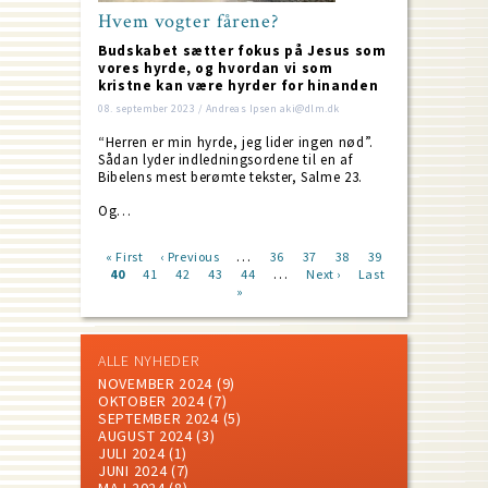
Hvem vogter fårene?
Budskabet sætter fokus på Jesus som
vores hyrde, og hvordan vi som
kristne kan være hyrder for hinanden
08. september 2023 / Andreas Ipsen aki@dlm.dk
“Herren er min hyrde, jeg lider ingen nød”.
Sådan lyder indledningsordene til en af
Bibelens mest berømte tekster, Salme 23.
Og…
…
First
« First
Previous
‹ Previous
Page
36
Page
37
Page
38
Page
39
…
page
Current
40
Page
41
page
Page
42
Page
43
Page
44
Next
Next ›
Last
Last
Pagination
page
»
page
page
ALLE NYHEDER
NOVEMBER 2024
(9)
OKTOBER 2024
(7)
SEPTEMBER 2024
(5)
AUGUST 2024
(3)
JULI 2024
(1)
JUNI 2024
(7)