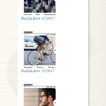
Budskabet 4/2017
Budskabet 3/2017