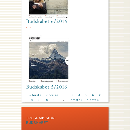
Budskabet 6/2016
Budskabet 5/2016
…
First
« første
Previous
‹ forrige
Page
3
Page
4
Page
5
Page
6
Current
7
…
page
Page
8
Page
9
Page
10
page
Page
11
Next
næste ›
Last
sidste »
page
Pagination
page
page
TRO & MISSION
BUDSKABET