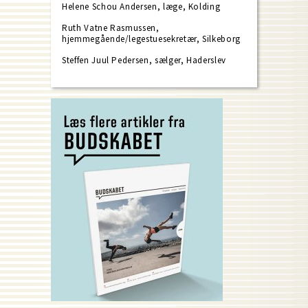
Helene Schou Andersen, læge, Kolding
Ruth Vatne Rasmussen,
hjemmegående/legestuesekretær, Silkeborg
Steffen Juul Pedersen, sælger, Haderslev