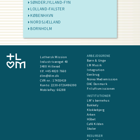
SØNDERJYLLAND-FYN
LOLLAND-FALSTER
KØBENHAVN
NORDSJÆLLAND
BORNHOLM
ARBEJDSGRENE
Luthersk Mission
Børn & Unge
Industrivænget 40
LM Musik
3400 Hillerød
Integration
tlf. +45 4820 7660
Genbrug
dlm@dlm.dk
Norea Mediemission
CVR-nr.: 17455419
OAC Danmark
​Konto:
2230-0726496390
Friluftsmissionen
MobilePay:
66288
INSTITUTIONER
LM's børnehus
Bakkely
Klokkebjerg
Arken
Håbet
Café Kilden
Skoler
RESURSER