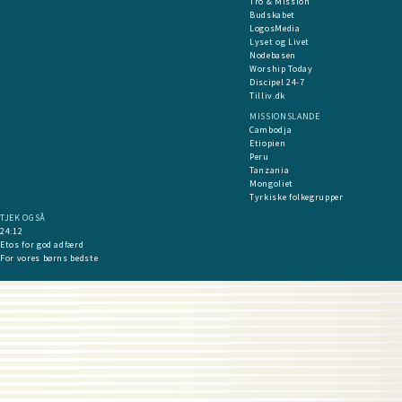
Tro & Mission
Budskabet
LogosMedia
Lyset og Livet
Nodebasen
Worship Today
Discipel 24-7
Tilliv.dk
MISSIONSLANDE
Cambodja
Etiopien
Peru
Tanzania
Mongoliet
Tyrkiske folkegrupper
TJEK OGSÅ
24:12
Etos for god adfærd
For vores børns bedste