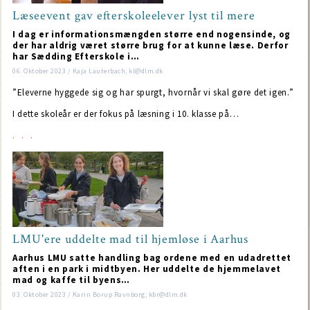
Læseevent gav efterskoleelever lyst til mere
I dag er informationsmængden større end nogensinde, og
der har aldrig været større brug for at kunne læse. Derfor
har Sædding Efterskole i…
06. Oktober 2023 / Kaja Lauterbach, kl@dlm.dk
”Eleverne hyggede sig og har spurgt, hvornår vi skal gøre det igen.”
I dette skoleår er der fokus på læsning i 10. klasse på…
LMU'ere uddelte mad til hjemløse i Aarhus
Aarhus LMU satte handling bag ordene med en udadrettet
aften i en park i midtbyen. Her uddelte de hjemmelavet
mad og kaffe til byens…
03. Oktober 2023 / Karin Borup Ravnborg; kbr@dlm.dk