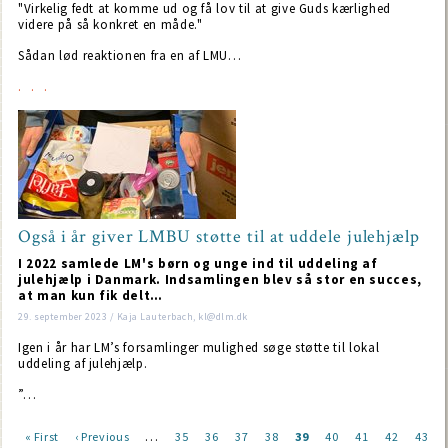
"Virkelig fedt at komme ud og få lov til at give Guds kærlighed
videre på så konkret en måde."
Sådan lød reaktionen fra en af LMU…
Også i år giver LMBU støtte til at uddele julehjælp
I 2022 samlede LM's børn og unge ind til uddeling af
julehjælp i Danmark. Indsamlingen blev så stor en succes,
at man kun fik delt…
29. september 2023 / Kaja Lauterbach, kl@dlm.dk
Igen i år har LM’s forsamlinger mulighed søge støtte til lokal
uddeling af julehjælp.
”…
…
First
« First
Previous
‹ Previous
Page
35
Page
36
Page
37
Page
38
Current
39
Page
40
Page
41
Page
42
Page
43