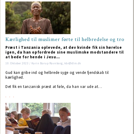
Kærlighed til muslimer førte til helbredelse og tro
Præst i Tanzania oplevede, at døv kvinde fik sin hørelse
igen, da han opfordrede sine muslimske modstandere til
at bede for hende i Jesu…
10. Oktober 2023 / Karin Borup Ravnborg; kbr@dlm.dk
Gud kan gribe ind og helbrede syge og vende fjendskab til
kærlighed.
Det fik en tanzanisk præst at føle, da han var ude at…