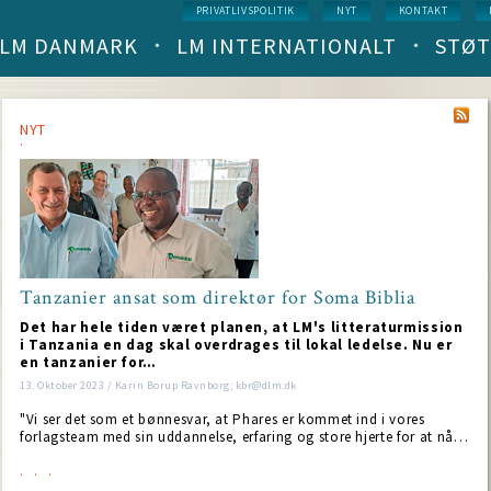
Service
PRIVATLIVSPOLITIK
NYT
KONTAKT
menu
LM DANMARK
LM INTERNATIONALT
STØT
Main
navigation
(level
1)
NYT
Tanzanier ansat som direktør for Soma Biblia
NT
Det har hele tiden været planen, at LM's litteraturmission
i Tanzania en dag skal overdrages til lokal ledelse. Nu er
en tanzanier for…
13. Oktober 2023 / Karin Borup Ravnborg; kbr@dlm.dk
"Vi ser det som et bønnesvar, at Phares er kommet ind i vores
forlagsteam med sin uddannelse, erfaring og store hjerte for at nå…