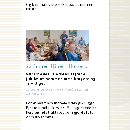
Og kan man være sikker på, at man er
frelst?
…
25 år med Håbet i Horsens
Værestedet i Horsens fejrede
jubilæum sammen med brugere og
frivillige.
19. september 2025 / Morten Holgård Tychsen:
mht@dlm.dk
For et kvart århundrede siden gik Viggo
Bjærre rundt i Horsens. Med sig havde han
flere tusinde traktater, som gjorde folk
opmærksomme…