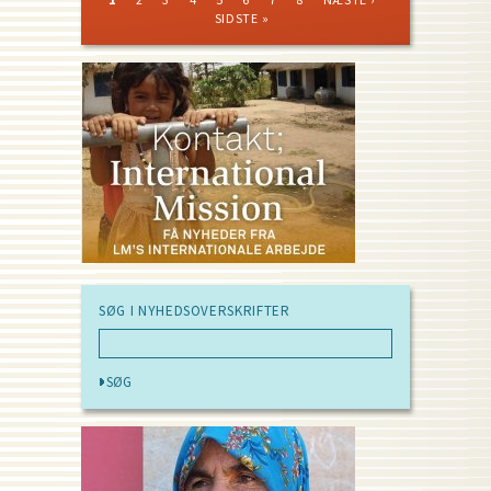
PAGE
PAGE
PAGE
Pagination
SIDSTE »
SØG I NYHEDSOVERSKRIFTER