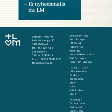
ARBEJDSGRENE
Luthersk Mission
Børn & Unge
Industrivænget 40
LM Musik
3400 Hillerød
Integration
tlf. +45 4820 7660
Genbrug
dlm@dlm.dk
Norea Mediemission
CVR-nr.: 17455419
OAC Danmark
​Konto:
2230-0726496390
Friluftsmissionen
MobilePay:
66288
INSTITUTIONER
LM's børnehus
Bakkely
Klokkebjerg
Arken
Håbet
Café Kilden
Skoler
RESURSER
Tro & Mission
Budskabet
LogosMedia