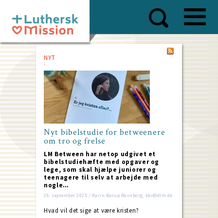
Skip
to
main
content
NYT
Nyt bibelstudie for betweenere
om tro og frelse
LM Between har netop udgivet et
bibelstudiehæfte med opgaver og
lege, som skal hjælpe juniorer og
teenagere til selv at arbejde med
nogle…
26. september 2025 / Karin Borup Ravnborg, kbr@dlm.dk
Hvad vil det sige at være kristen?