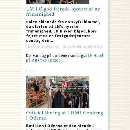
LM i Ølgod fejrede opstart af ny
frimenighed
Solen skinnede fra en skyfri himmel,
da starten på LM's nyeste
frimenighed, LM Kirken Ølgod, blev
fejret med en festgudstjeneste
søndag den…
11. september 2025 / Karin Borup Ravnborg, kbr@dlm.dk
Der var flag på bordene i søndags i
LM Huset
på Østerbro i Ølgod
.…
Officiel åbning af LUMI Genbrug
i Odense
Butikken i Odense er den niende i