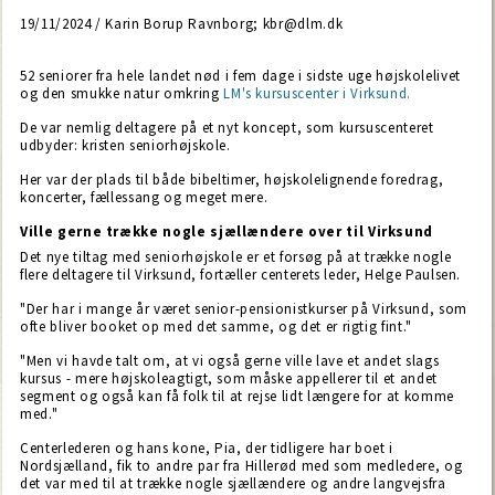
19/11/2024 / Karin Borup Ravnborg; kbr@dlm.dk
52 seniorer fra hele landet nød i fem dage i sidste uge højskolelivet
og den smukke natur omkring
LM's kursuscenter i Virksund.
De var nemlig deltagere på et nyt koncept, som kursuscenteret
udbyder: kristen seniorhøjskole.
Her var der plads til både bibeltimer, højskolelignende foredrag,
koncerter, fællessang og meget mere.
Ville gerne trække nogle sjællændere over til Virksund
Det nye tiltag med seniorhøjskole er et forsøg på at trække nogle
flere deltagere til Virksund, fortæller centerets leder, Helge Paulsen.
"Der har i mange år været senior-pensionistkurser på Virksund, som
ofte bliver booket op med det samme, og det er rigtig fint."
"Men vi havde talt om, at vi også gerne ville lave et andet slags
kursus - mere højskoleagtigt, som måske appellerer til et andet
segment og også kan få folk til at rejse lidt længere for at komme
med."
Centerlederen og hans kone, Pia, der tidligere har boet i
Nordsjælland, fik to andre par fra Hillerød med som medledere, og
det var med til at trække nogle sjællændere og andre langvejsfra