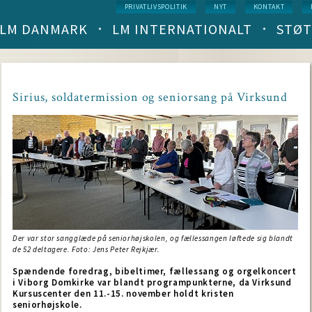
Service
PRIVATLIVSPOLITIK
NYT
KONTAKT
menu
LM DANMARK
LM INTERNATIONALT
STØT
Main
navigation
(level
1)
Sirius, soldatermission og seniorsang på Virksund
Der var stor sangglæde på seniorhøjskolen, og fællessangen løftede sig blandt
de 52 deltagere. Foto: Jens Peter Rejkjær.
Spændende foredrag, bibeltimer, fællessang og orgelkoncert
i Viborg Domkirke var blandt programpunkterne, da Virksund
Kursuscenter den 11.-15. november holdt kristen
seniorhøjskole.