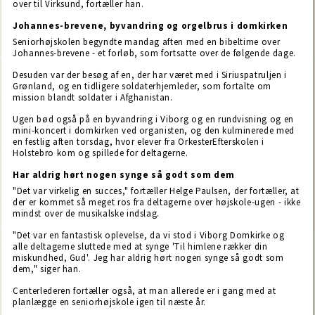
over til Virksund, fortæller han.
Johannes-brevene, byvandring og orgelbrus i domkirken
Seniorhøjskolen begyndte mandag aften med en bibeltime over
Johannes-brevene - et forløb, som fortsatte over de følgende dage.
Desuden var der besøg af en, der har været med i Siriuspatruljen i
Grønland, og en tidligere soldaterhjemleder, som fortalte om
mission blandt soldater i Afghanistan.
Ugen bød også på en byvandring i Viborg og en rundvisning og en
mini-koncert i domkirken ved organisten, og den kulminerede med
en festlig aften torsdag, hvor elever fra OrkesterEfterskolen i
Holstebro kom og spillede for deltagerne.
Har aldrig hørt nogen synge så godt som dem
"Det var virkelig en succes," fortæller Helge Paulsen, der fortæller, at
der er kommet så meget ros fra deltagerne over højskole-ugen - ikke
mindst over de musikalske indslag.
"Det var en fantastisk oplevelse, da vi stod i Viborg Domkirke og
alle deltagerne sluttede med at synge 'Til himlene rækker din
miskundhed, Gud'. Jeg har aldrig hørt nogen synge så godt som
dem," siger han.
Centerlederen fortæller også, at man allerede er i gang med at
planlægge en seniorhøjskole igen til næste år.