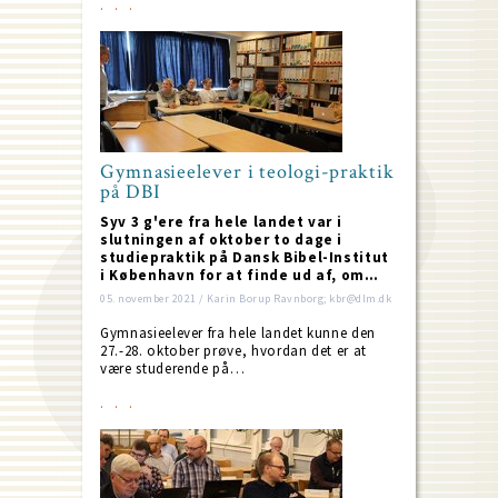
Gymnasieelever i teologi-praktik
på DBI
Syv 3 g'ere fra hele landet var i
slutningen af oktober to dage i
studiepraktik på Dansk Bibel-Institut
i København for at finde ud af, om…
05. november 2021 / Karin Borup Ravnborg; kbr@dlm.dk
Gymnasieelever fra hele landet kunne den
27.-28. oktober prøve, hvordan det er at
være studerende på…