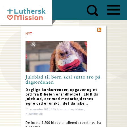
Skip
to
main
content
NYT
Juleblad til børn skal sætte tro på
dagsordenen
Daglige konkurrencer, opgaver og et
ord fra Bibelen er indholdet i LM Kids'
juleblad, der med medarbejdernes
egne ord er unikt i det danske…
11. november 2021 / Nicklas Lautrup-Meiner,
nlm@dlm.dk
De første 1.500 blade er allerede revet ned fra