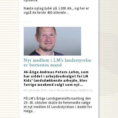
hylderne.
Næste oplag lyder på 1.000 stk., og her er
også de første 400 allerede…
Nyt medlem i LM's landsstyrelse
er børnenes mand
46-årige Andreas Peters-Lehm, som
har siddet i arbejdsudvalget for LM
Kids' landsdækkende arbejde, blev
forrige weekend valgt som nyt…
08. november 2021 / Karin Borup Ravnborg; kbr@dlm.dk
På LM's årlige Landsgeneralforsamling den
29.-30. oktober skulle de fremmødte vælge
et nyt medlem til Landsstyrelsen i stedet for
Helge…