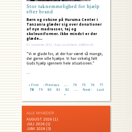
Stor taknemmelighed for hjælp
efter brand
Børn og voksne på Huruma Center i
Tanzania glæder sig over donationer
af nye madrasser, tøj og
skoleuniformer. Ikke mindst er der
glæde…
01. november 2021 / Kaja Lauterbach, kl@dlm.dk
”Vi er glade for, at der har været så mange,
der gerne ville hjælpe. Vi har virkelig følt
Guds hjælp igennem hele situationen.”
…
…
First
« First
Previous
‹ Previous
Page
74
Page
75
Page
76
Page
77
…
page
Current
78
Page
79
page
Page
80
Page
81
Page
82
Next
Next ›
Last
Last
Pagination
page
»
page
page
ALLE NYHEDER
AUGUST 2026
(1)
JULI 2026
(1)
JUNI 2026
(3)