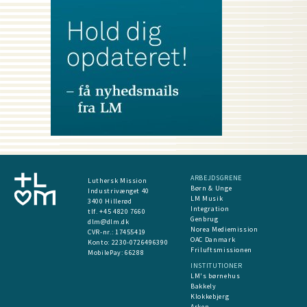
ARBEJDSGRENE
Luthersk Mission
Børn & Unge
Industrivænget 40
LM Musik
3400 Hillerød
Integration
tlf. +45 4820 7660
Genbrug
dlm@dlm.dk
Norea Mediemission
CVR-nr.: 17455419
OAC Danmark
​Konto:
2230-0726496390
Friluftsmissionen
MobilePay:
66288
INSTITUTIONER
LM's børnehus
Bakkely
Klokkebjerg
Arken