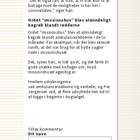
”Det er også rart at vise, at vi står klar til at
bidrage med de muligheder vi har her i
coronatiden,” siger han.
Ordet ”missionshus” blev almindeligt
begreb blandt redderne
Ordet ”missionshus” blev et almindeligt
begreb blandt ambulanceredderne i de to
måneder. For eksempel, når der blev skrevet
rundt, at der var brug for at bytte vagter
nede i missionshuset.
Det, synes han, er lidt sjovt, og det førte til
gode snakke med kolleger om, hvad
missionshuset egentlig er.
Imellem udrykningerne
sad ambulanceredderne og ventede, og Per
Jørgensen ved, at flere udnyttede den tid til
at kigge i bøgerne i bogsalget.
Tilføj kommentar
Dit navn