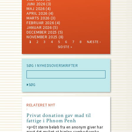
JUNI 2026
(3)
MAJ 2026
(4)
APRIL 2026
(4)
MARTS 2026
(3)
FEBRUAR 2026
(4)
JANUAR 2026
(5)
DECEMBER 2025
(5)
NOVEMBER 2025
(8)
CURRENT
PAGE
PAGE
PAGE
PAGE
PAGE
PAGE
PAGE
NEXT
LAST
1
2
3
4
5
6
7
8
NÆSTE ›
PAGE
PAGE
PAGE
Pagination
SIDSTE »
SØG I NYHEDSOVERSKRIFTER
RELATERET NYT
Privat donation gav mad til
fattige i Phnom Penh
<p>Et større beløb fra en anonym giver har
gjort det muligt at hjælpe cambodjanske