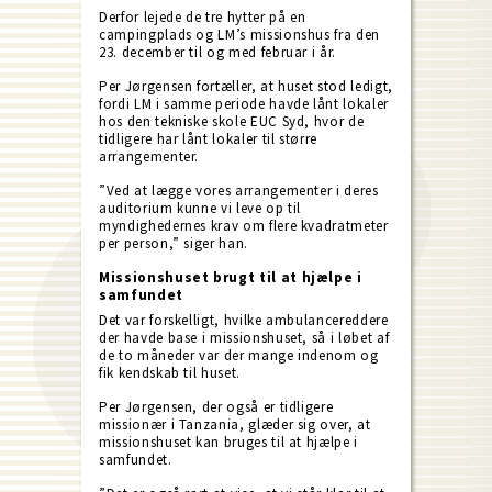
Derfor lejede de tre hytter på en
campingplads og LM’s missionshus fra den
23. december til og med februar i år.
Per Jørgensen fortæller, at huset stod ledigt,
fordi LM i samme periode havde lånt lokaler
hos den tekniske skole EUC Syd, hvor de
tidligere har lånt lokaler til større
arrangementer.
”Ved at lægge vores arrangementer i deres
auditorium kunne vi leve op til
myndighedernes krav om flere kvadratmeter
per person,” siger han.
Missionshuset brugt til at hjælpe i
samfundet
Det var forskelligt, hvilke ambulancereddere
der havde base i missionshuset, så i løbet af
de to måneder var der mange indenom og
fik kendskab til huset.
Per Jørgensen, der også er tidligere
missionær i Tanzania, glæder sig over, at
missionshuset kan bruges til at hjælpe i
samfundet.