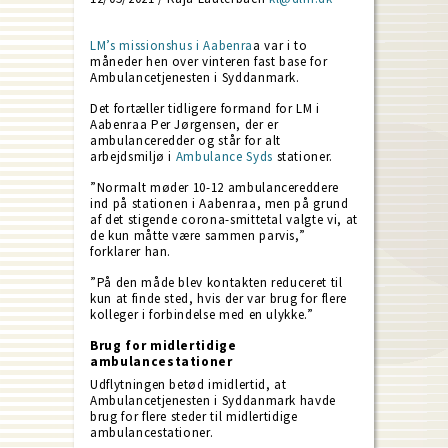
LM’s missionshus i Aabenra
a var i to
måneder hen over vinteren fast base for
Ambulancetjenesten i Syddanmark.
Det fortæller tidligere formand for LM i
Aabenraa Per Jørgensen, der er
ambulanceredder og står for alt
arbejdsmiljø i
Ambulance Syds
stationer.
”Normalt møder 10-12 ambulancereddere
ind på stationen i Aabenraa, men på grund
af det stigende corona-smittetal valgte vi, at
de kun måtte være sammen parvis,”
forklarer han.
”På den måde blev kontakten reduceret til
kun at finde sted, hvis der var brug for flere
kolleger i forbindelse med en ulykke.”
Brug for midlertidige
ambulancestationer
Udflytningen betød imidlertid, at
Ambulancetjenesten i Syddanmark havde
brug for flere steder til midlertidige
ambulancestationer.