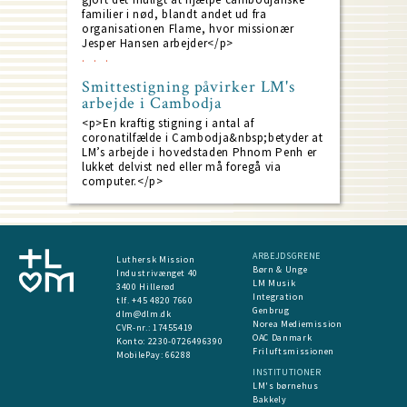
familier i nød, blandt andet ud fra
organisationen Flame, hvor missionær
Jesper Hansen arbejder</p>
Smittestigning påvirker LM's
arbejde i Cambodja
<p>En kraftig stigning i antal af
coronatilfælde i Cambodja&nbsp;betyder at
LM’s arbejde i hovedstaden Phnom Penh er
lukket delvist ned eller må foregå via
computer.</p>
ARBEJDSGRENE
Luthersk Mission
Børn & Unge
Industrivænget 40
LM Musik
3400 Hillerød
Integration
tlf. +45 4820 7660
Genbrug
dlm@dlm.dk
Norea Mediemission
CVR-nr.: 17455419
OAC Danmark
​Konto:
2230-0726496390
Friluftsmissionen
MobilePay:
66288
INSTITUTIONER
LM's børnehus
Bakkely