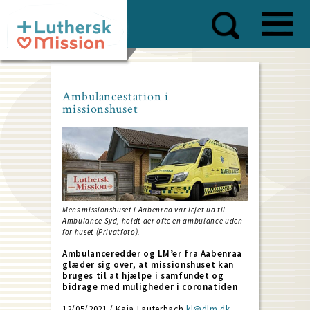
Skip
to
main
content
Ambulancestation i
missionshuset
Mens missionshuset i Aabenraa var lejet ud til
Ambulance Syd, holdt der ofte en ambulance uden
for huset (Privatfoto).
Ambulanceredder og LM’er fra Aabenraa
glæder sig over, at missionshuset kan
bruges til at hjælpe i samfundet og
bidrage med muligheder i coronatiden
12/05/2021 / Kaja Lauterbach
kl@dlm.dk