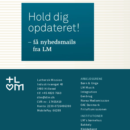
ARBEJDSGRENE
Luthersk Mission
Børn & Unge
Industrivænget 40
LM Musik
3400 Hillerød
Integration
tlf. +45 4820 7660
Genbrug
dlm@dlm.dk
Norea Mediemission
CVR-nr.: 17455419
OAC Danmark
​Konto:
2230-0726496390
Friluftsmissionen
MobilePay:
66288
INSTITUTIONER
LM's børnehus
Bakkely
Klokkebjerg