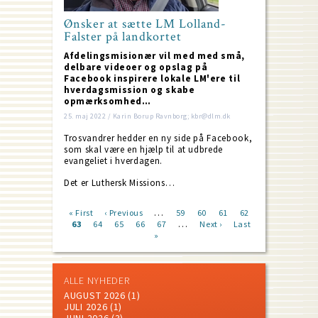
Ønsker at sætte LM Lolland-
Falster på landkortet
Afdelingsmisionær vil med med små,
delbare videoer og opslag på
Facebook inspirere lokale LM'ere til
hverdagsmission og skabe
opmærksomhed…
25. maj 2022 / Karin Borup Ravnborg; kbr@dlm.dk
Trosvandrer hedder en ny side på Facebook,
som skal være en hjælp til at udbrede
evangeliet i hverdagen.
Det er Luthersk Missions…
…
First
« First
Previous
‹ Previous
Page
59
Page
60
Page
61
Page
62
…
page
Current
63
Page
64
page
Page
65
Page
66
Page
67
Next
Next ›
Last
Last
Pagination
page
»
page
page
ALLE NYHEDER
AUGUST 2026
(1)
JULI 2026
(1)