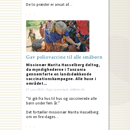
De to præster er ansat af…
Gav poliovaccine til alle småbørn
Missionær Marita Hasselberg deltog,
da myndighederne i Tanzania
gennemførte en landsdækkende
vaccinationskampagne. Alle huse i
området…
07. juni 2022 / Kaja Lauterbach, kl@dlm.dk
”Vi gik fra hus til hus og vaccinerede alle
børn under fem år.”
Det fortæller missionær Marita Hasselberg
om en fire-dages…