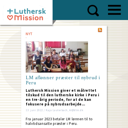
Skip
to
main
content
NYT
LM aflønner præster til nybrud i
Peru
Luthersk Mission giver et målrettet
tilskud til den lutherske kirke i Peru i
en tre-årig periode, for at de kan
fokusere på nybrudsarbejde…
13. juni 2022 / Kaja Lauterbach, kl@dlm.dk
Fra januar 2023 betaler LM lønnen til to
halvtidsansatte præster i Peru.