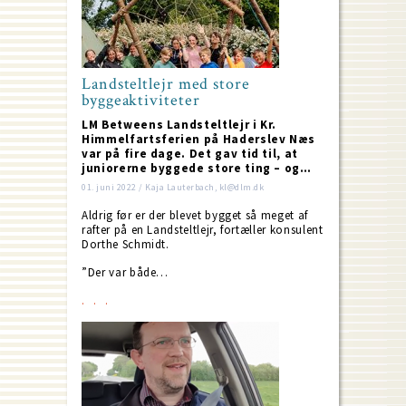
Landsteltlejr med store
byggeaktiviteter
LM Betweens Landsteltlejr i Kr.
Himmelfartsferien på Haderslev Næs
var på fire dage. Det gav tid til, at
juniorerne byggede store ting – og…
01. juni 2022 / Kaja Lauterbach, kl@dlm.dk
Aldrig før er der blevet bygget så meget af
rafter på en Landsteltlejr, fortæller konsulent
Dorthe Schmidt.
”Der var både…