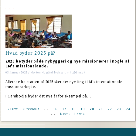
Hvad byder 2025 på?
2025 betyder både nybyggeri og nye missionærer i nogle af
LM's missionslande.
03. januar 2025 / Morten Holgård Tychsen, mht@dlm.dk
Allerede fra starten af 2025 sker der nye ting i LM’s internationale
missionsarbejde.
I Cambodja byder det nye år for eksempel på…
…
First
« First
Previous
‹ Previous
Page
16
Page
17
Page
18
Page
19
Current
20
Page
21
Page
22
Page
23
Page
24
…
page
page
Next
Next ›
Last
Last »
page
Pagination
page
page