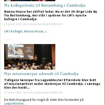
Ny kollegieleder til Battambang i Cambodja
Manna House har skiftet leder. Nu er det 34-årige Lida Ny
fra Battambang, der står i spidsen for LM's nyeste
kollegie i Cambodja.
15. januar 2025 / Karin Borup Ravnborg; kbr@dlm.dk
LM's kollegie, Manna House, i…
Nyt missionærpar udsendt til Cambodja
Tidligere lærerpar fra Løgumkloster Efterskole blev bidt
af missionærlivet under skolerejse til Cambodja. I søndags
blev der holdt…
07. januar 2025 / Karin Borup Ravnborg; kbr@dlm.dk
Da Niels Kousgaard for nogle år siden blev forstander på
Løgumkloster…