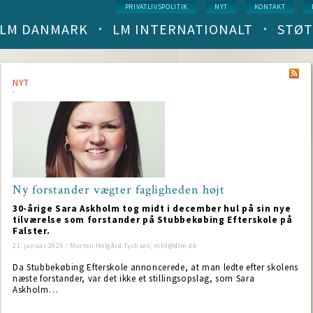
Service
PRIVATLIVSPOLITIK
NYT
KONTAKT
menu
LM DANMARK
LM INTERNATIONALT
STØT
Main
navigation
(level
1)
NYT
Ny forstander vægter fagligheden højt
30-årige Sara Askholm tog midt i december hul på sin nye
tilværelse som forstander på Stubbekøbing Efterskole på
Falster.
21. januar 2025 / Morten Holgård Tychsen, mht@dlm.dk
Da Stubbekøbing Efterskole annoncerede, at man ledte efter skolens
næste forstander, var det ikke et stillingsopslag, som Sara
Askholm…