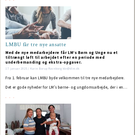
LMBU får tre nye ansatte
Med de nye medarbejdere får LM’s Børn og Unge nu et
tiltrængt løft til arbejdet efter en periode med
underbemanding og ekstra-opgaver.
17. januar 2025 / Karin Borup Ravnborg kbr@dlm.dk
Fra 1. februar kan LMBU byde velkommen til tre nye medarbejdere.
Det er gode nyheder for LM’s børne- og ungdomsarbejde, der i en…