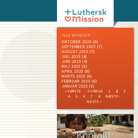
Skip
to
main
content
ALLE NYHEDER
OKTOBER 2025
(6)
SEPTEMBER 2025
(7)
AUGUST 2025
(7)
JULI 2025
(4)
JUNI 2025
(4)
MAJ 2025
(8)
APRIL 2025
(6)
MARTS 2025
(6)
FEBRUAR 2025
(6)
JANUAR 2025
(8)
FIRST
PREVIOUS
PAGE
CURRENT
PAGE
« FØRSTE
‹ FORRIGE
1
2
3
PAGE
PAGE
PAGE
PAGE
PAGE
PAGE
PAGE
PAGE
NEXT
LAST
Pagination
4
5
6
7
8
NÆSTE ›
PAGE
PAGE
SIDSTE »