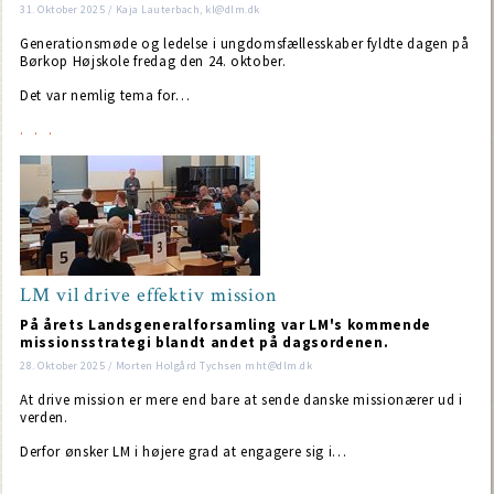
31. Oktober 2025 / Kaja Lauterbach, kl@dlm.dk
Generationsmøde og ledelse i ungdomsfællesskaber fyldte dagen på
Børkop Højskole fredag den 24. oktober.
Det var nemlig tema for…
LM vil drive effektiv mission
På årets Landsgeneralforsamling var LM's kommende
missionsstrategi blandt andet på dagsordenen.
28. Oktober 2025 / Morten Holgård Tychsen mht@dlm.dk
At drive mission er mere end bare at sende danske missionærer ud i
verden.
Derfor ønsker LM i højere grad at engagere sig i…