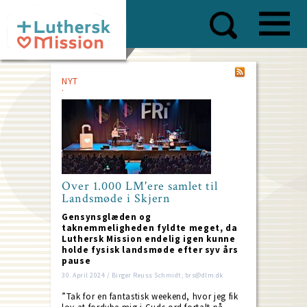
Skip
to
main
content
NYT
Over 1.000 LM'ere samlet til
Landsmøde i Skjern
Gensynsglæden og
taknemmeligheden fyldte meget, da
Luthersk Mission endelig igen kunne
holde fysisk landsmøde efter syv års
pause
30. April 2024 / Birger Reuss Schmidt; brs@dlm.dk
”Tak for en fantastisk weekend, hvor jeg fik