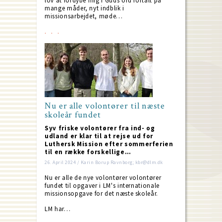
lov at fordybe mig i Guds ord fortalt på
mange måder, nyt indblik i
missionsarbejdet, møde…
Nu er alle volontører til næste
skoleår fundet
Syv friske volontører fra ind- og
udland er klar til at rejse ud for
Luthersk Mission efter sommerferien
til en række forskellige…
26. April 2024 / Karin Borup Ravnborg; kbr@dlm.dk
Nu er alle de nye volontører volontører
fundet til opgaver i LM's internationale
missionsopgave for det næste skoleår.
LM har…