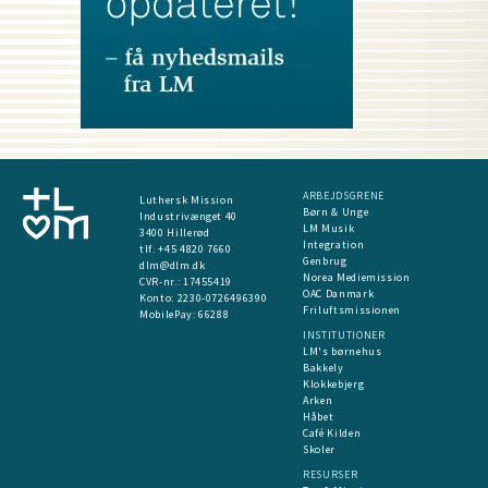
ARBEJDSGRENE
Luthersk Mission
Børn & Unge
Industrivænget 40
LM Musik
3400 Hillerød
Integration
tlf. +45 4820 7660
Genbrug
dlm@dlm.dk
Norea Mediemission
CVR-nr.: 17455419
OAC Danmark
​Konto:
2230-0726496390
Friluftsmissionen
MobilePay:
66288
INSTITUTIONER
LM's børnehus
Bakkely
Klokkebjerg
Arken
Håbet
Café Kilden
Skoler
RESURSER