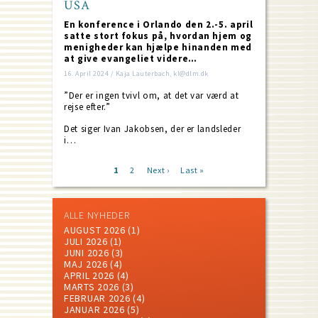
USA
En konference i Orlando den 2.-5. april
satte stort fokus på, hvordan hjem og
menigheder kan hjælpe hinanden med
at give evangeliet videre…
16. April 2024 / Kaja Lauterbach, kl@dlm.dk
”Der er ingen tvivl om, at det var værd at
rejse efter.”
Det siger Ivan Jakobsen, der er landsleder
i…
Current
1
Page
2
Next
Next ›
Last
Last »
page
page
page
Pagination
ALLE NYHEDER
AUGUST 2026
(1)
JULI 2026
(1)
JUNI 2026
(3)
MAJ 2026
(4)
APRIL 2026
(4)
MARTS 2026
(3)
FEBRUAR 2026
(4)
JANUAR 2026
(5)