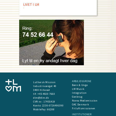
LIVET I LM
ARBEJDSGRENE
Luthersk Mission
Børn & Unge
Industrivænget 40
LM Musik
3400 Hillerød
Integration
tlf. +45 4820 7660
Genbrug
dlm@dlm.dk
Norea Mediemission
CVR-nr.: 17455419
OAC Danmark
​Konto:
2230-0726496390
Friluftsmissionen
MobilePay:
66288
INSTITUTIONER