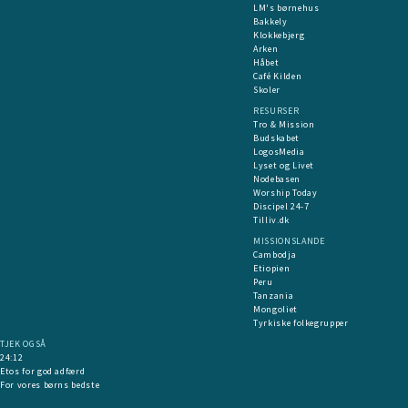
LM's børnehus
Bakkely
Klokkebjerg
Arken
Håbet
Café Kilden
Skoler
RESURSER
Tro & Mission
Budskabet
LogosMedia
Lyset og Livet
Nodebasen
Worship Today
Discipel 24-7
Tilliv.dk
MISSIONSLANDE
Cambodja
Etiopien
Peru
Tanzania
Mongoliet
Tyrkiske folkegrupper
TJEK OGSÅ
24:12
Etos for god adfærd
For vores børns bedste