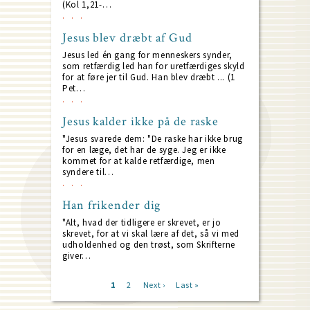
(Kol 1,21-…
Jesus blev dræbt af Gud
Jesus led én gang for menneskers synder,
som retfærdig led han for uretfærdiges skyld
for at føre jer til Gud. Han blev dræbt ... (1
Pet…
Jesus kalder ikke på de raske
"Jesus svarede dem: "De raske har ikke brug
for en læge, det har de syge. Jeg er ikke
kommet for at kalde retfærdige, men
syndere til…
Han frikender dig
"Alt, hvad der tidligere er skrevet, er jo
skrevet, for at vi skal lære af det, så vi med
udholdenhed og den trøst, som Skrifterne
giver…
Current
1
Page
2
Next
Next ›
Last
Last »
page
page
page
Pagination