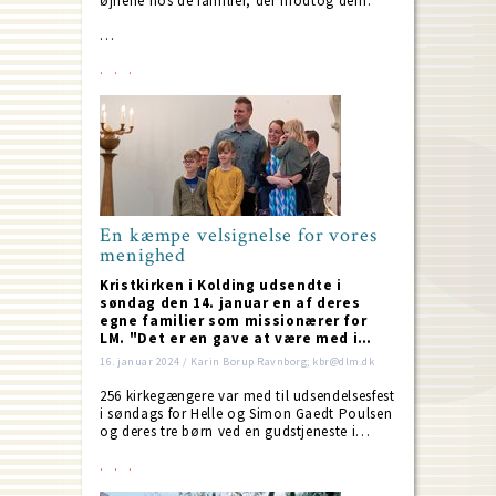
øjnene hos de familier, der modtog dem."
…
En kæmpe velsignelse for vores
menighed
Kristkirken i Kolding udsendte i
søndag den 14. januar en af deres
egne familier som missionærer for
LM. "Det er en gave at være med i…
16. januar 2024 / Karin Borup Ravnborg; kbr@dlm.dk
256 kirkegængere var med til udsendelsesfest
i søndags for Helle og Simon Gaedt Poulsen
og deres tre børn ved en gudstjeneste i…