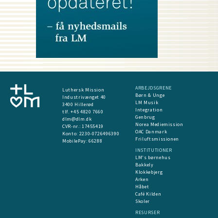
ARBEJDSGRENE
Luthersk Mission
Børn & Unge
Industrivænget 40
LM Musik
3400 Hillerød
Integration
tlf. +45 4820 7660
Genbrug
dlm@dlm.dk
Norea Mediemission
CVR-nr.: 17455419
OAC Danmark
​Konto:
2230-0726496390
Friluftsmissionen
MobilePay:
66288
INSTITUTIONER
LM's børnehus
Bakkely
Klokkebjerg
Arken
Håbet
Café Kilden
Skoler
RESURSER