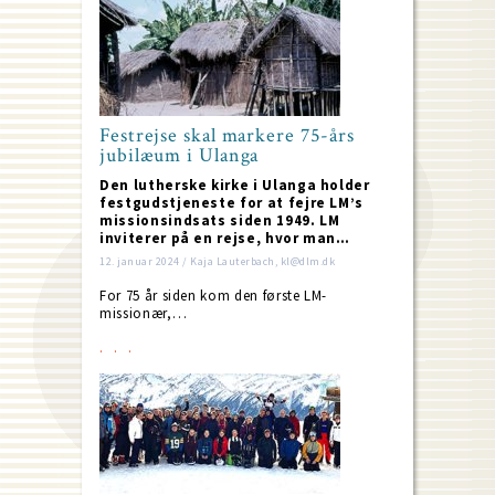
Festrejse skal markere 75-års
jubilæum i Ulanga
Den lutherske kirke i Ulanga holder
festgudstjeneste for at fejre LM’s
missionsindsats siden 1949. LM
inviterer på en rejse, hvor man…
12. januar 2024 / Kaja Lauterbach, kl@dlm.dk
For 75 år siden kom den første LM-
missionær,…