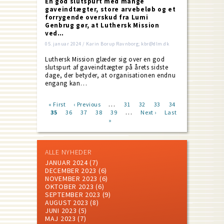
En god slutspurt med mange
gaveindtægter, store arvebeløb og et
forrygende overskud fra Lumi
Genbrug gør, at Luthersk Mission
ved…
05. januar 2024 / Karin Borup Ravnborg; kbr@dlm.dk
Luthersk Mission glæder sig over en god
slutspurt af gaveindtægter på årets sidste
dage, der betyder, at organisationen endnu
engang kan…
…
First
« First
Previous
‹ Previous
Page
31
Page
32
Page
33
Page
34
…
page
Current
35
Page
36
page
Page
37
Page
38
Page
39
Next
Next ›
Last
Last
Pagination
page
»
page
page
ALLE NYHEDER
JANUAR 2024
(7)
DECEMBER 2023
(6)
NOVEMBER 2023
(6)
OKTOBER 2023
(6)
SEPTEMBER 2023
(9)
AUGUST 2023
(8)
JUNI 2023
(5)
MAJ 2023
(7)