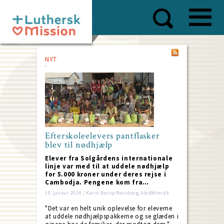
Skip
to
main
content
NYT
Efterskoleelevers pantflasker
blev til nødhjælp
Elever fra Solgårdens internationale
linje var med til at uddele nødhjælp
for 5.000 kroner under deres rejse i
Cambodja. Pengene kom fra…
19. januar 2024 / Karin Borup Ravnborg; kbr@dlm.dk
"Det var en helt unik oplevelse for eleverne
at uddele nødhjælpspakkerne og se glæden i