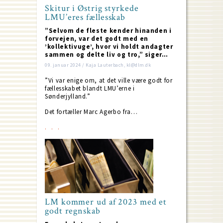
Skitur i Østrig styrkede
LMU’eres fællesskab
”Selvom de fleste kender hinanden i
forvejen, var det godt med en
’kollektivuge’, hvor vi holdt andagter
sammen og delte liv og tro,” siger…
09. januar 2024 / Kaja Lauterbach, kl@dlm.dk
”Vi var enige om, at det ville være godt for
fællesskabet blandt LMU’erne i
Sønderjylland.”
Det fortæller Marc Agerbo fra…
LM kommer ud af 2023 med et
godt regnskab