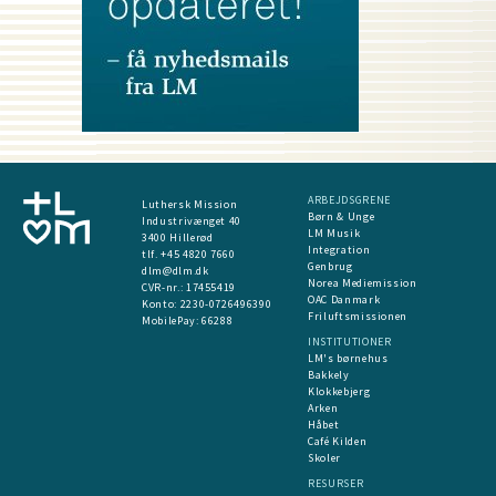
ARBEJDSGRENE
Luthersk Mission
Børn & Unge
Industrivænget 40
LM Musik
3400 Hillerød
Integration
tlf. +45 4820 7660
Genbrug
dlm@dlm.dk
Norea Mediemission
CVR-nr.: 17455419
OAC Danmark
​Konto:
2230-0726496390
Friluftsmissionen
MobilePay:
66288
INSTITUTIONER
LM's børnehus
Bakkely
Klokkebjerg
Arken
Håbet
Café Kilden
Skoler
RESURSER