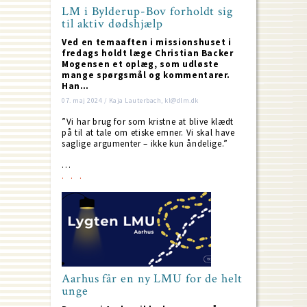
LM i Bylderup-Bov forholdt sig
til aktiv dødshjælp
Ved en temaaften i missionshuset i
fredags holdt læge Christian Backer
Mogensen et oplæg, som udløste
mange spørgsmål og kommentarer.
Han…
07. maj 2024 / Kaja Lauterbach, kl@dlm.dk
”Vi har brug for som kristne at blive klædt
på til at tale om etiske emner. Vi skal have
saglige argumenter – ikke kun åndelige.”
…
Aarhus får en ny LMU for de helt
unge