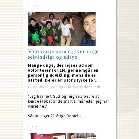
Volontørprogram giver unge
selvindsigt og udsyn
Mange unge, der rejser ud som
volontører for LM, gennemgår en
personlig udvikling, mens de er
afsted. De er en stor styrke for…
17. maj 2024 / Karin Borup Ravnborg; kbr@dlm.dk
"Jeg har lært Gud og mig selv bedre at
kende i løbet af de snart ti måneder, jeg har
været her."
Sådan siger 20-årige Daniella…