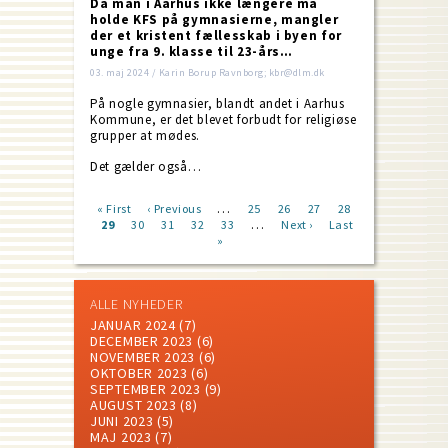
Da man i Aarhus ikke længere må
holde KFS på gymnasierne, mangler
der et kristent fællesskab i byen for
unge fra 9. klasse til 23-års…
03. maj 2024 / Karin Borup Ravnborg; kbr@dlm.dk
På nogle gymnasier, blandt andet i Aarhus
Kommune, er det blevet forbudt for religiøse
grupper at mødes.
Det gælder også…
…
First
« First
Previous
‹ Previous
Page
25
Page
26
Page
27
Page
28
…
page
Current
29
Page
30
page
Page
31
Page
32
Page
33
Next
Next ›
Last
Last
Pagination
page
»
page
page
ALLE NYHEDER
JANUAR 2024
(7)
DECEMBER 2023
(6)
NOVEMBER 2023
(6)
OKTOBER 2023
(6)
SEPTEMBER 2023
(9)
AUGUST 2023
(8)
JUNI 2023
(5)
MAJ 2023
(7)