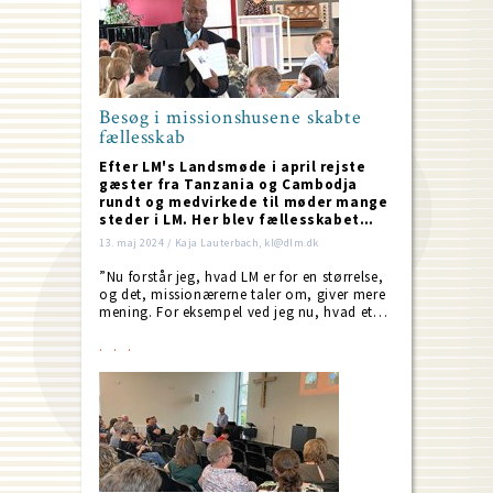
Besøg i missionshusene skabte
fællesskab
Efter LM's Landsmøde i april rejste
gæster fra Tanzania og Cambodja
rundt og medvirkede til møder mange
steder i LM. Her blev fællesskabet…
13. maj 2024 / Kaja Lauterbach, kl@dlm.dk
”Nu forstår jeg, hvad LM er for en størrelse,
og det, missionærerne taler om, giver mere
mening. For eksempel ved jeg nu, hvad et…