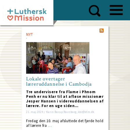
Skip
to
main
content
NYT
Lokale overtager
læreruddannelse i Cambodja
Tre undervisere fra Flame i Phnom
Penh er nu klar til at afløse missionær
Jesper Hansen i videreuddannelsen af
lærere. For en uge siden…
21. maj 2024 / Karin Borup Ravnborg; kbr@dlm.dk
Fredag den 10. maj afsluttede det fjerde hold
af lærere fra
…