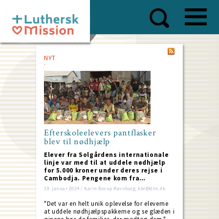
Skip
to
main
content
NYT
Efterskoleelevers pantflasker
blev til nødhjælp
Elever fra Solgårdens internationale
linje var med til at uddele nødhjælp
for 5.000 kroner under deres rejse i
Cambodja. Pengene kom fra…
19. januar 2024 / Karin Borup Ravnborg; kbr@dlm.dk
"Det var en helt unik oplevelse for eleverne
at uddele nødhjælpspakkerne og se glæden i