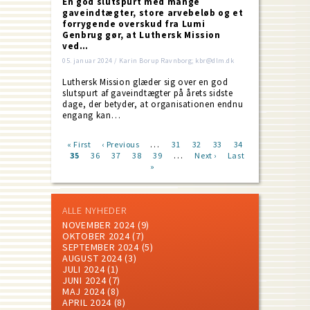
En god slutspurt med mange
gaveindtægter, store arvebeløb og et
forrygende overskud fra Lumi
Genbrug gør, at Luthersk Mission
ved…
05. januar 2024 / Karin Borup Ravnborg; kbr@dlm.dk
Luthersk Mission glæder sig over en god
slutspurt af gaveindtægter på årets sidste
dage, der betyder, at organisationen endnu
engang kan…
…
First
« First
Previous
‹ Previous
Page
31
Page
32
Page
33
Page
34
…
page
Current
35
Page
36
page
Page
37
Page
38
Page
39
Next
Next ›
Last
Last
Pagination
page
»
page
page
ALLE NYHEDER
NOVEMBER 2024
(9)
OKTOBER 2024
(7)
SEPTEMBER 2024
(5)
AUGUST 2024
(3)
JULI 2024
(1)
JUNI 2024
(7)
MAJ 2024
(8)
APRIL 2024
(8)