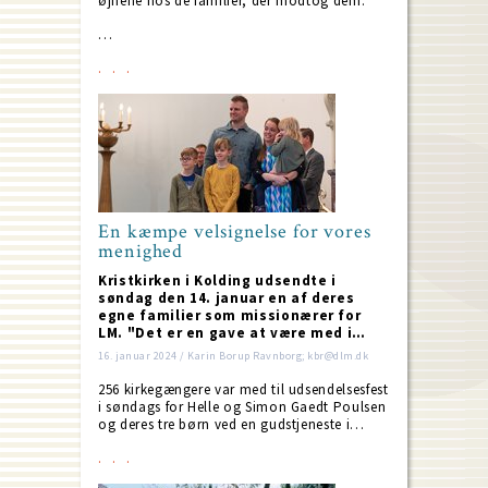
øjnene hos de familier, der modtog dem."
…
En kæmpe velsignelse for vores
menighed
Kristkirken i Kolding udsendte i
søndag den 14. januar en af deres
egne familier som missionærer for
LM. "Det er en gave at være med i…
16. januar 2024 / Karin Borup Ravnborg; kbr@dlm.dk
256 kirkegængere var med til udsendelsesfest
i søndags for Helle og Simon Gaedt Poulsen
og deres tre børn ved en gudstjeneste i…