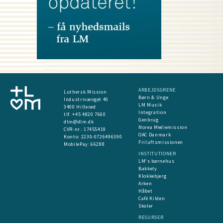
ARBEJDSGRENE
Luthersk Mission
Børn & Unge
Industrivænget 40
LM Musik
3400 Hillerød
Integration
tlf. +45 4820 7660
Genbrug
dlm@dlm.dk
Norea Mediemission
CVR-nr.: 17455419
OAC Danmark
​Konto:
2230-0726496390
Friluftsmissionen
MobilePay:
66288
INSTITUTIONER
LM's børnehus
Bakkely
Klokkebjerg
Arken
Håbet
Café Kilden
Skoler
RESURSER