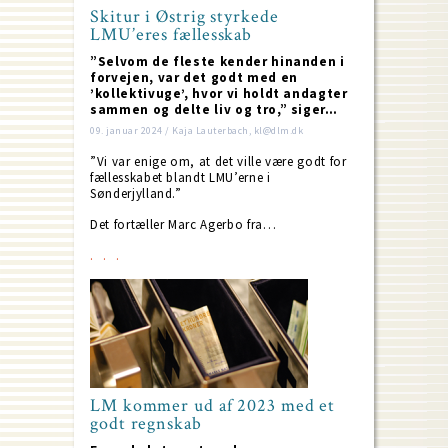
Skitur i Østrig styrkede
LMU’eres fællesskab
”Selvom de fleste kender hinanden i
forvejen, var det godt med en
’kollektivuge’, hvor vi holdt andagter
sammen og delte liv og tro,” siger…
09. januar 2024 / Kaja Lauterbach, kl@dlm.dk
”Vi var enige om, at det ville være godt for
fællesskabet blandt LMU’erne i
Sønderjylland.”
Det fortæller Marc Agerbo fra…
LM kommer ud af 2023 med et
godt regnskab