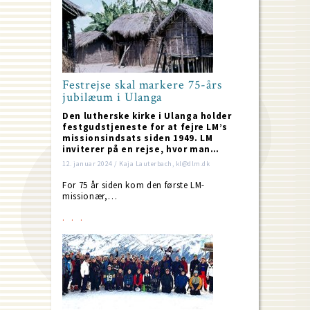
Festrejse skal markere 75-års
jubilæum i Ulanga
Den lutherske kirke i Ulanga holder
festgudstjeneste for at fejre LM’s
missionsindsats siden 1949. LM
inviterer på en rejse, hvor man…
12. januar 2024 / Kaja Lauterbach, kl@dlm.dk
For 75 år siden kom den første LM-
missionær,…