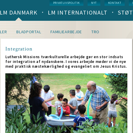
Service
PRIVATLIVSPOLITIK
NYT
KONTAKT
menu
LM DANMARK
LM INTERNATIONALT
STØT
Main
navigation
(level
1)
LER
BLADPORTAL
FAMILIEARBEJDE
TRO
Integration
Luthersk Missions tværkulturelle arbejde gør en stor indsats
for integration af nydanskere. I vores arbejde møder vi de nye
med praktisk næstekærlighed og evangeliet om Jesus Kristus.