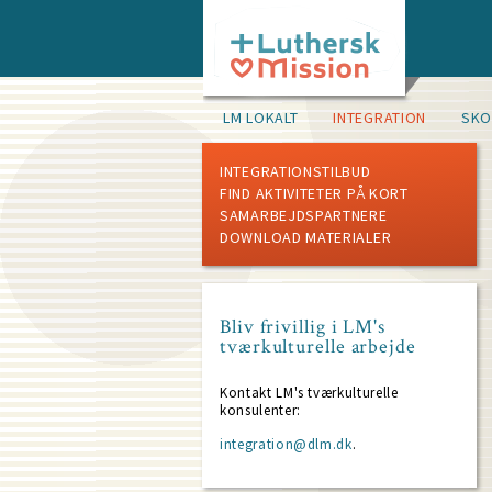
Skip
to
main
content
Main
LM LOKALT
INTEGRATION
SKO
navigation
(level
2)
INTEGRATIONSTILBUD
FIND AKTIVITETER PÅ KORT
SAMARBEJDSPARTNERE
DOWNLOAD MATERIALER
Bliv frivillig i LM's
tværkulturelle arbejde
Kontakt LM's tværkulturelle
konsulenter:
integration@dlm.dk
.