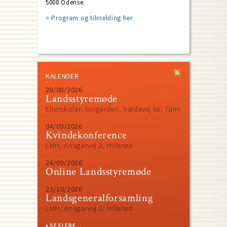
5000 Odense.
> Program og tilmelding her.
KALENDER
28/08/2026
Landsstyremøde
Efterskolen Solgården, Vardevej 66, Tarm
04/09/2026
Kvindekonference
LMH, Ansgarvej 2, Hillerød
24/09/2026
Online Landsstyremøde
23/10/2026
Landsgeneralforsamling
LMH, Ansgarvej 2, Hillerød
SE FLERE...