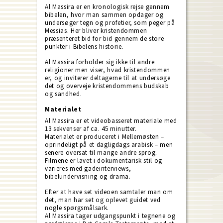
Al Massira er en kronologisk rejse gennem
bibelen, hvor man sammen opdager og
undersøger tegn og profetier, som peger på
Messias. Her bliver kristendommen
præsenteret bid for bid gennem de store
punkter i Bibelens historie.
Al Massira forholder sig ikke til andre
religioner men viser, hvad kristendommen
er, og inviterer deltagerne til at undersøge
det og overveje kristendommens budskab
og sandhed.
Materialet
Al Massira er et videobasseret materiale med
13 sekvenser af ca. 45 minutter.
Materialet er produceret i Mellemøsten –
oprindeligt på et dagligdags arabisk – men
senere oversat til mange andre sprog.
Filmene er lavet i dokumentarisk stil og
varieres med gadeinterviews,
bibelundervisning og drama.
Efter at have set videoen samtaler man om
det, man har set og oplevet guidet ved
nogle spørgsmålsark.
Al Massira tager udgangspunkt i tegnene og