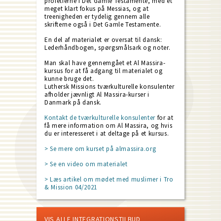
profetierne i Det Gamle Testamente, med et
meget klart fokus på Messias, og at
treenigheden er tydelig gennem alle
skrifterne også i Det Gamle Testamente.
En del af materialet er oversat til dansk:
Lederhåndbogen, spørgsmålsark og noter.
Man skal have gennemgået et Al Massira-
kursus for at få adgang til materialet og
kunne bruge det.
Luthersk Missions tværkulturelle konsulenter
afholder jævnligt Al Massira-kurser i
Danmark på dansk.
Kontakt de tværkulturelle konsulenter
for at
få mere information om Al Massira, og hvis
du er interesseret i at deltage på et kursus.
> Se mere om kurset på almassira.org
> Se en video om materialet
> Læs artikel om mødet med muslimer i Tro
& Mission 04/2021
VIS ALLE INTEGRATIONSTILBUD