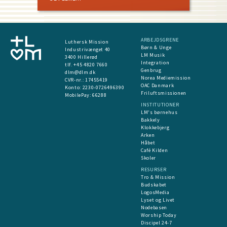
ARBEJDSGRENE
Luthersk Mission
Børn & Unge
Industrivænget 40
LM Musik
3400 Hillerød
Integration
tlf. +45 4820 7660
Genbrug
dlm@dlm.dk
Norea Mediemission
CVR-nr.: 17455419
OAC Danmark
​Konto:
2230-0726496390
Friluftsmissionen
MobilePay:
66288
INSTITUTIONER
LM's børnehus
Bakkely
Klokkebjerg
Arken
Håbet
Café Kilden
Skoler
RESURSER
Tro & Mission
Budskabet
LogosMedia
Lyset og Livet
Nodebasen
Worship Today
Discipel 24-7