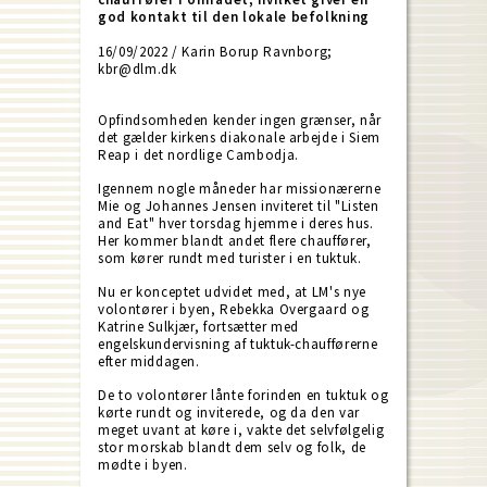
god kontakt til den lokale befolkning
16/09/2022 / Karin Borup Ravnborg;
kbr@dlm.dk
Opfindsomheden kender ingen grænser, når
det gælder kirkens diakonale arbejde i Siem
Reap i det nordlige Cambodja.
Igennem nogle måneder har missionærerne
Mie og Johannes Jensen inviteret til "Listen
and Eat" hver torsdag hjemme i deres hus.
Her kommer blandt andet flere chauffører,
som kører rundt med turister i en tuktuk.
Nu er konceptet udvidet med, at LM's nye
volontører i byen, Rebekka Overgaard og
Katrine Sulkjær, fortsætter med
engelskundervisning af tuktuk-chaufførerne
efter middagen.
De to volontører lånte forinden en tuktuk og
kørte rundt og inviterede, og da den var
meget uvant at køre i, vakte det selvfølgelig
stor morskab blandt dem selv og folk, de
mødte i byen.