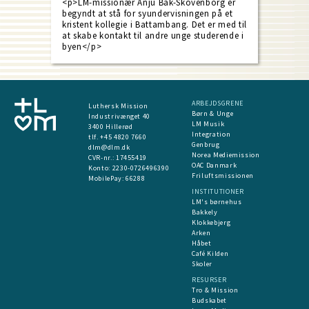
<p>LM-missionær Anju Bak-Skovenborg er
begyndt at stå for syundervisningen på et
kristent kollegie i Battambang. Det er med til
at skabe kontakt til andre unge studerende i
byen</p>
ARBEJDSGRENE
Luthersk Mission
Børn & Unge
Industrivænget 40
LM Musik
3400 Hillerød
Integration
tlf. +45 4820 7660
Genbrug
dlm@dlm.dk
Norea Mediemission
CVR-nr.: 17455419
OAC Danmark
​Konto:
2230-0726496390
Friluftsmissionen
MobilePay:
66288
INSTITUTIONER
LM's børnehus
Bakkely
Klokkebjerg
Arken
Håbet
Café Kilden
Skoler
RESURSER
Tro & Mission
Budskabet