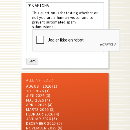
CAPTCHA
This question is for testing whether or
not you are a human visitor and to
prevent automated spam
submissions.
ALLE NYHEDER
AUGUST 2026
(1)
JULI 2026
(1)
JUNI 2026
(3)
MAJ 2026
(4)
APRIL 2026
(4)
MARTS 2026
(3)
FEBRUAR 2026
(4)
JANUAR 2026
(5)
DECEMBER 2025
(5)
NOVEMBER 2025
(8)