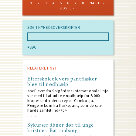
CURRENT
PAGE
PAGE
PAGE
PAGE
PAGE
PAGE
PAGE
NEXT
LAST
1
2
3
4
5
6
7
8
NÆSTE ›
PAGE
PAGE
PAGE
Pagination
SIDSTE »
SØG I NYHEDSOVERSKRIFTER
RELATERET NYT
Efterskoleelevers pantflasker
blev til nødhjælp
<p>Elever fra Solgårdens internationale linje
var med til at uddele nødhjælp for 5.000
kroner under deres rejse i Cambodja.
Pengene kom fra flaskepant, som de selv
havde samlet ind</p>
Sykurser åbner dør til unge
kristne i Battambang