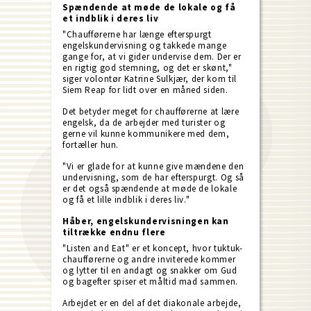
Spændende at møde de lokale og få
et indblik i deres liv
"Chaufførerne har længe efterspurgt
engelskundervisning og takkede mange
gange for, at vi gider undervise dem. Der er
en rigtig god stemning, og det er skønt,"
siger volontør Katrine Sulkjær, der kom til
Siem Reap for lidt over en måned siden.
Det betyder meget for chaufførerne at lære
engelsk, da de arbejder med turister og
gerne vil kunne kommunikere med dem,
fortæller hun.
"Vi er glade for at kunne give mændene den
undervisning, som de har efterspurgt. Og så
er det også spændende at møde de lokale
og få et lille indblik i deres liv."
Håber, engelskundervisningen kan
tiltrække endnu flere
"Listen and Eat" er et koncept, hvor tuktuk-
chaufførerne og andre inviterede kommer
og lytter til en andagt og snakker om Gud
og bagefter spiser et måltid mad sammen.
Arbejdet er en del af det diakonale arbejde,