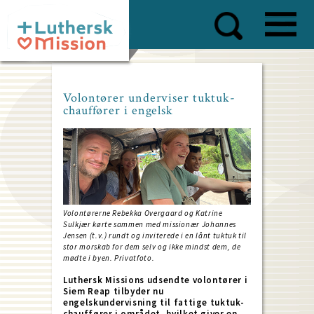
Skip
to
main
content
Volontører underviser tuktuk-
chauffører i engelsk
Volontørerne Rebekka Overgaard og Katrine
Sulkjær kørte sammen med missionær Johannes
Jensen (t.v.) rundt og inviterede i en lånt tuktuk til
stor morskab for dem selv og ikke mindst dem, de
mødte i byen. Privatfoto.
Luthersk Missions udsendte volontører i
Siem Reap tilbyder nu
engelskundervisning til fattige tuktuk-
chauffører i området, hvilket giver en