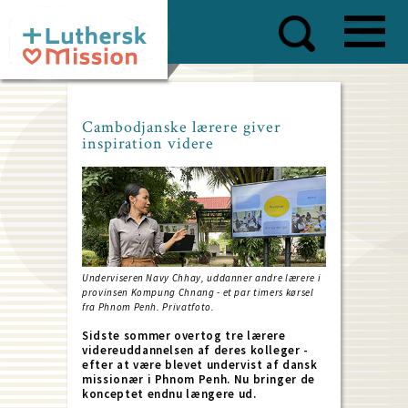
Skip
to
main
content
Cambodjanske lærere giver
inspiration videre
Underviseren Navy Chhay, uddanner andre lærere i
provinsen Kompung Chnang - et par timers kørsel
fra Phnom Penh. Privatfoto.
Sidste sommer overtog tre lærere
videreuddannelsen af deres kolleger -
efter at være blevet undervist af dansk
missionær i Phnom Penh. Nu bringer de
konceptet endnu længere ud.