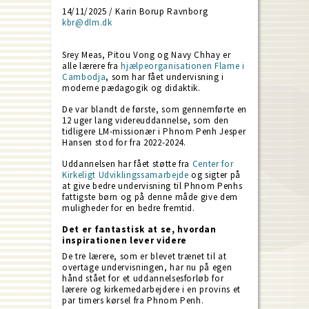
14/11/2025 / Karin Borup Ravnborg
kbr@dlm.dk
Srey Meas, Pitou Vong og Navy Chhay er
alle lærere fra
hjælpeorganisationen Flame i
Cambodja
, som har fået undervisning i
moderne pædagogik og didaktik.
De var blandt de første, som gennemførte en
12 uger lang videreuddannelse, som den
tidligere LM-missionær i Phnom Penh Jesper
Hansen stod for fra 2022-2024.
Uddannelsen har fået støtte fra
Center for
Kirkeligt Udviklingssamarbejde
og sigter på
at give bedre undervisning til Phnom Penhs
fattigste børn og på denne måde give dem
muligheder for en bedre fremtid.
Det er fantastisk at se, hvordan
inspirationen lever videre
De tre lærere, som er blevet trænet til at
overtage undervisningen, har nu på egen
hånd stået for et uddannelsesforløb for
lærere og kirkemedarbejdere i en provins et
par timers kørsel fra Phnom Penh.