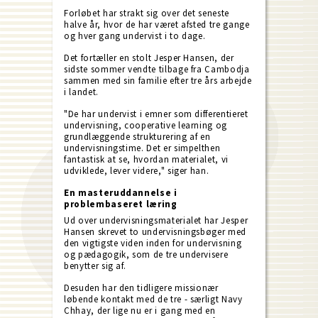
Forløbet har strakt sig over det seneste
halve år, hvor de har været afsted tre gange
og hver gang undervist i to dage.
Det fortæller en stolt Jesper Hansen, der
sidste sommer vendte tilbage fra Cambodja
sammen med sin familie efter tre års arbejde
i landet.
"De har undervist i emner som differentieret
undervisning, cooperative learning og
grundlæggende strukturering af en
undervisningstime. Det er simpelthen
fantastisk at se, hvordan materialet, vi
udviklede, lever videre," siger han.
En masteruddannelse i
problembaseret læring
Ud over undervisningsmaterialet har Jesper
Hansen skrevet to undervisningsbøger med
den vigtigste viden inden for undervisning
og pædagogik, som de tre undervisere
benytter sig af.
Desuden har den tidligere missionær
løbende kontakt med de tre - særligt Navy
Chhay, der lige nu er i gang med en