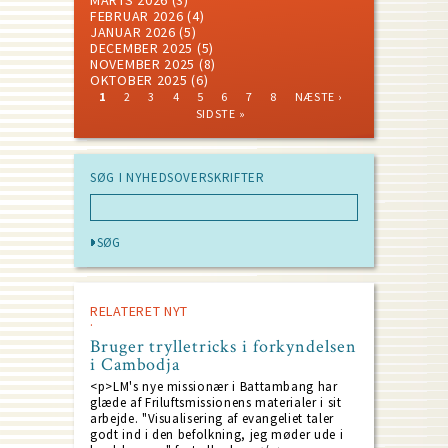
FEBRUAR 2026
(4)
JANUAR 2026
(5)
DECEMBER 2025
(5)
NOVEMBER 2025
(8)
OKTOBER 2025
(6)
CURRENT
PAGE
PAGE
PAGE
PAGE
PAGE
PAGE
PAGE
NEXT
LAST
1
2
3
4
5
6
7
8
NÆSTE ›
PAGE
PAGE
PAGE
Pagination
SIDSTE »
SØG I NYHEDSOVERSKRIFTER
RELATERET NYT
Bruger trylletricks i forkyndelsen
i Cambodja
<p>LM's nye missionær i Battambang har
glæde af Friluftsmissionens materialer i sit
arbejde. "Visualisering af evangeliet taler
godt ind i den befolkning, jeg møder ude i