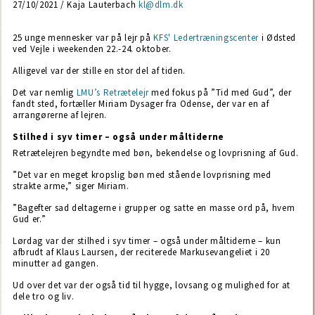
27/10/2021 / Kaja Lauterbach
kl@dlm.dk
25 unge mennesker var på lejr på
KFS' Ledertræningscenter
i Ødsted
ved Vejle i weekenden 22.-24. oktober.
Alligevel var der stille en stor del af tiden.
Det var nemlig
LMU’s Retrætelejr
med fokus på ”Tid med Gud”, der
fandt sted, fortæller Miriam Dysager fra Odense, der var en af
arrangørerne af lejren.
Stilhed i syv timer – også under måltiderne
Retrætelejren begyndte med bøn, bekendelse og lovprisning af Gud.
”Det var en meget kropslig bøn med stående lovprisning med
strakte arme,” siger Miriam.
”Bagefter sad deltagerne i grupper og satte en masse ord på, hvem
Gud er.”
Lørdag var der stilhed i syv timer – også under måltiderne – kun
afbrudt af Klaus Laursen, der reciterede Markusevangeliet i 20
minutter ad gangen.
Ud over det var der også tid til hygge, lovsang og mulighed for at
dele tro og liv.