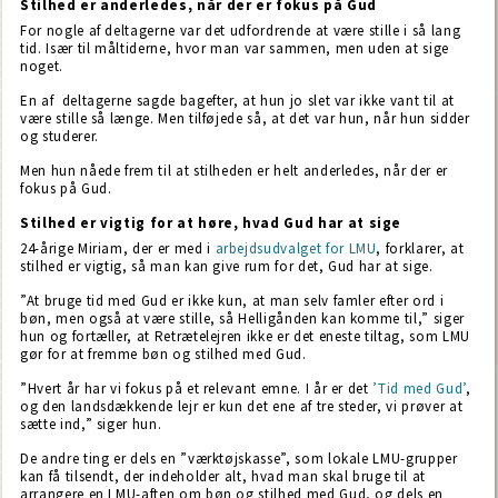
Stilhed er anderledes, når der er fokus på Gud
For nogle af deltagerne var det udfordrende at være stille i så lang
tid. Især til måltiderne, hvor man var sammen, men uden at sige
noget.
En af deltagerne sagde bagefter, at hun jo slet var ikke vant til at
være stille så længe. Men tilføjede så, at det var hun, når hun sidder
og studerer.
Men hun nåede frem til at stilheden er helt anderledes, når der er
fokus på Gud.
Stilhed er vigtig for at høre, hvad Gud har at sige
24-årige Miriam, der er med i
arbejdsudvalget for LMU
, forklarer, at
stilhed er vigtig, så man kan give rum for det, Gud har at sige.
”At bruge tid med Gud er ikke kun, at man selv famler efter ord i
bøn, men også at være stille, så Helligånden kan komme til,” siger
hun og fortæller, at Retrætelejren ikke er det eneste tiltag, som LMU
gør for at fremme bøn og stilhed med Gud.
”Hvert år har vi fokus på et relevant emne. I år er det
’Tid med Gud’
,
og den landsdækkende lejr er kun det ene af tre steder, vi prøver at
sætte ind,” siger hun.
De andre ting er dels en ”værktøjskasse”, som lokale LMU-grupper
kan få tilsendt, der indeholder alt, hvad man skal bruge til at
arrangere en LMU-aften om bøn og stilhed med Gud, og dels en