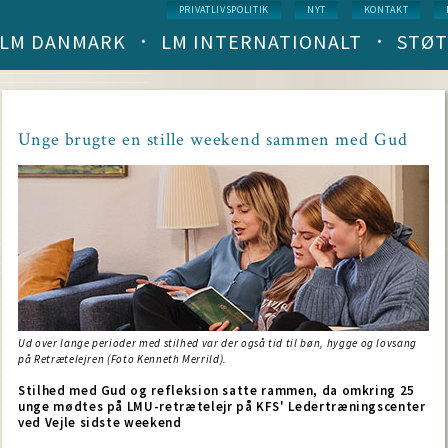
Service
PRIVATLIVSPOLITIK
NYT
KONTAKT
menu
LM DANMARK
LM INTERNATIONALT
STØT
Main
navigation
(level
1)
Unge brugte en stille weekend sammen med Gud
Ud over lange perioder med stilhed var der også tid til bøn, hygge og lovsang
på Retrætelejren (Foto Kenneth Merrild).
Stilhed med Gud og refleksion satte rammen, da omkring 25
unge mødtes på LMU-retrætelejr på KFS' Ledertræningscenter
ved Vejle sidste weekend