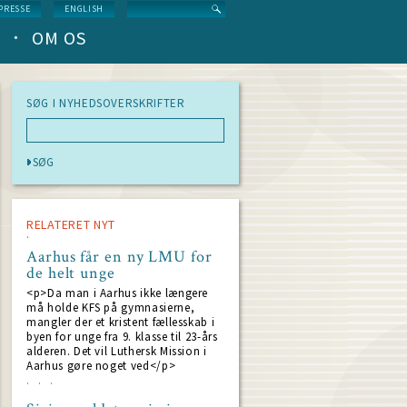
Search
PRESSE
ENGLISH
OM OS
SØG I NYHEDSOVERSKRIFTER
RELATERET NYT
Aarhus får en ny LMU for
de helt unge
<p>Da man i Aarhus ikke længere
må holde KFS på gymnasierne,
mangler der et kristent fællesskab i
byen for unge fra 9. klasse til 23-års
alderen. Det vil Luthersk Mission i
Aarhus gøre noget ved</p>