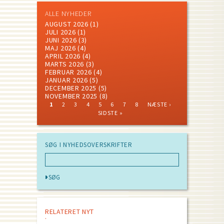
ALLE NYHEDER
AUGUST 2026
(1)
JULI 2026
(1)
JUNI 2026
(3)
MAJ 2026
(4)
APRIL 2026
(4)
MARTS 2026
(3)
FEBRUAR 2026
(4)
JANUAR 2026
(5)
DECEMBER 2025
(5)
NOVEMBER 2025
(8)
CURRENT
PAGE
PAGE
PAGE
PAGE
PAGE
PAGE
PAGE
NEXT
LAST
1
2
3
4
5
6
7
8
NÆSTE ›
PAGE
PAGE
PAGE
Pagination
SIDSTE »
SØG I NYHEDSOVERSKRIFTER
RELATERET NYT