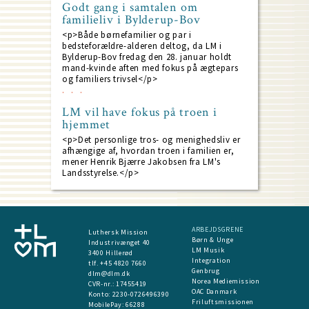
Godt gang i samtalen om
familieliv i Bylderup-Bov
<p>Både børnefamilier og par i
bedsteforældre-alderen deltog, da LM i
Bylderup-Bov fredag den 28. januar holdt
mand-kvinde aften med fokus på ægtepars
og familiers trivsel</p>
LM vil have fokus på troen i
hjemmet
<p>Det personlige tros- og menighedsliv er
afhængige af, hvordan troen i familien er,
mener Henrik Bjærre Jakobsen fra LM's
Landsstyrelse.</p>
ARBEJDSGRENE
Luthersk Mission
Børn & Unge
Industrivænget 40
LM Musik
3400 Hillerød
Integration
tlf. +45 4820 7660
Genbrug
dlm@dlm.dk
Norea Mediemission
CVR-nr.: 17455419
OAC Danmark
​Konto:
2230-0726496390
Friluftsmissionen
MobilePay:
66288