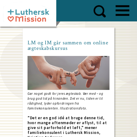
Skip
to
main
content
LM og IM går sammen om online
ægteskabskursus
Gør noget godt for jeres ægteskab. Vær med – og
brug god tid på hinanden. Det er nu, tiden er til
rådighed, lyder opfordringen fra
familiekonsulenten. Illustrationsfoto.
”Det er en god idé at bruge denne tid,
hvor mange aftenmøder er aflyst, til at
give sit parforhold et løft,” mener
familiekonsulent i Luthersk Mission,