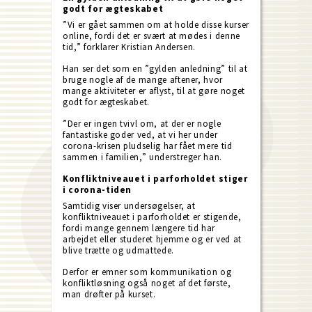
godt for ægteskabet
”Vi er gået sammen om at holde disse kurser
online, fordi det er svært at mødes i denne
tid,” forklarer Kristian Andersen.
Han ser det som en ”gylden anledning” til at
bruge nogle af de mange aftener, hvor
mange aktiviteter er aflyst, til at gøre noget
godt for ægteskabet.
”Der er ingen tvivl om, at der er nogle
fantastiske goder ved, at vi her under
corona-krisen pludselig har fået mere tid
sammen i familien,” understreger han.
Konfliktniveauet i parforholdet stiger
i corona-tiden
Samtidig viser undersøgelser, at
konfliktniveauet i parforholdet er stigende,
fordi mange gennem længere tid har
arbejdet eller studeret hjemme og er ved at
blive trætte og udmattede.
Derfor er emner som kommunikation og
konfliktløsning også noget af det første,
man drøfter på kurset.