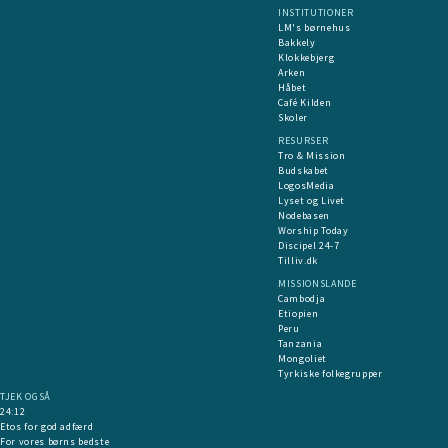
INSTITUTIONER
LM's børnehus
Bakkely
Klokkebjerg
Arken
Håbet
Café Kilden
Skoler
RESURSER
Tro & Mission
Budskabet
LogosMedia
Lyset og Livet
Nodebasen
Worship Today
Discipel 24-7
Tilliv.dk
MISSIONSLANDE
Cambodja
Etiopien
Peru
Tanzania
Mongoliet
Tyrkiske folkegrupper
TJEK OGSÅ
24:12
Etos for god adfærd
For vores børns bedste