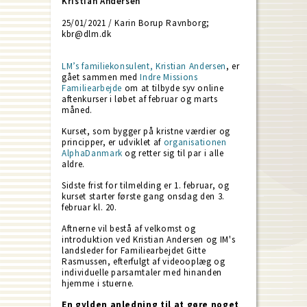
Kristian Andersen
25/01/2021 / Karin Borup Ravnborg;
kbr@dlm.dk
LM’s familiekonsulent, Kristian Andersen
, er
gået sammen med
Indre Missions
Familiearbejde
om at tilbyde syv online
aftenkurser i løbet af februar og marts
måned.
Kurset, som bygger på kristne værdier og
principper, er udviklet af
organisationen
AlphaDanmark
og retter sig til par i alle
aldre.
Sidste frist for tilmelding er 1. februar, og
kurset starter første gang onsdag den 3.
februar kl. 20.
Aftnerne vil bestå af velkomst og
introduktion ved Kristian Andersen og IM's
landsleder for Familiearbejdet Gitte
Rasmussen, efterfulgt af videooplæg og
individuelle parsamtaler med hinanden
hjemme i stuerne.
En gylden anledning til at gøre noget