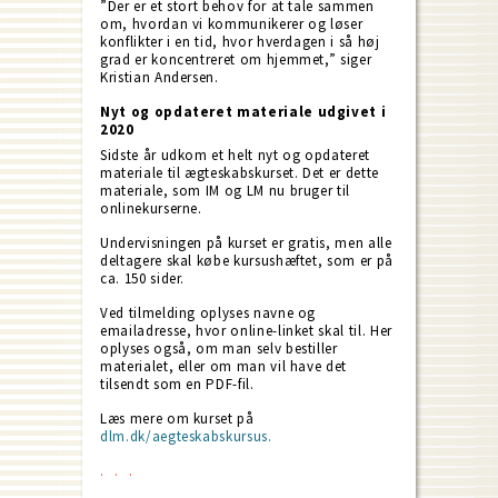
”Der er et stort behov for at tale sammen
om, hvordan vi kommunikerer og løser
konflikter i en tid, hvor hverdagen i så høj
grad er koncentreret om hjemmet,” siger
Kristian Andersen.
Nyt og opdateret materiale udgivet i
2020
Sidste år udkom et helt nyt og opdateret
materiale til ægteskabskurset. Det er dette
materiale, som IM og LM nu bruger til
onlinekurserne.
Undervisningen på kurset er gratis, men alle
deltagere skal købe kursushæftet, som er på
ca. 150 sider.
Ved tilmelding oplyses navne og
emailadresse, hvor online-linket skal til. Her
oplyses også, om man selv bestiller
materialet, eller om man vil have det
tilsendt som en PDF-fil.
Læs mere om kurset på
dlm.dk/aegteskabskursus.