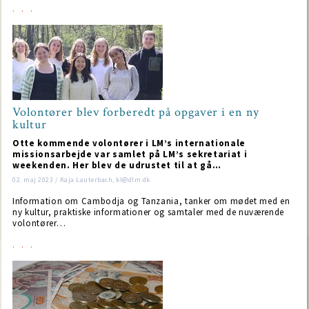
Volontører blev forberedt på opgaver i en ny
kultur
Otte kommende volontører i LM’s internationale
missionsarbejde var samlet på LM’s sekretariat i
weekenden. Her blev de udrustet til at gå…
02. maj 2023 / Kaja Lauterbach, kl@dlm.dk
Information om Cambodja og Tanzania, tanker om mødet med en
ny kultur, praktiske informationer og samtaler med de nuværende
volontører…