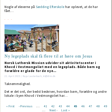
Nogle af eleverne på
Sædding Efterskole
har oplevet, at de har
fået…
Ny legeplads skal få flere til at høre om Jesus
Norsk Luthersk Mission udvider sit aktivitetscenter i
Khovd i Vestmongoliet med en legeplads. Både børn og
forældre er glade for de nye…
21. April 2023 / Kaja Lauterbach, kl@dlm.dk
Taknemmelighed.
Det er det ord, der bedst beskriver, hvordan børn, forældre og andre
lokale i byen Khovd i Vestmongoliet har…
…
First
« First
Previous
‹ Previous
Page
41
Page
42
Page
43
Page
44
Current
45
Page
46
Page
47
Page
48
Page
49
…
page
page
Next
Next ›
Last
Last »
page
Pagination