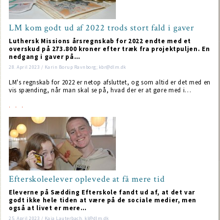
LM kom godt ud af 2022 trods stort fald i gaver
Luthersk Missions årsregnskab for 2022 endte med et
overskud på 273.800 kroner efter træk fra projektpuljen. En
nedgang i gaver på…
28. April 2023 / Karin Borup Ravnborg; kbr@dlm.dk
LM's regnskab for 2022 er netop afsluttet, og som altid er det med en
vis spænding, når man skal se på, hvad der er at gøre med i…
Efterskoleelever oplevede at få mere tid
Eleverne på Sædding Efterskole fandt ud af, at det var
godt ikke hele tiden at være på de sociale medier, men
også at livet er mere…
25. April 2023 / Kaja Lauterbach, kl@dlm.dk