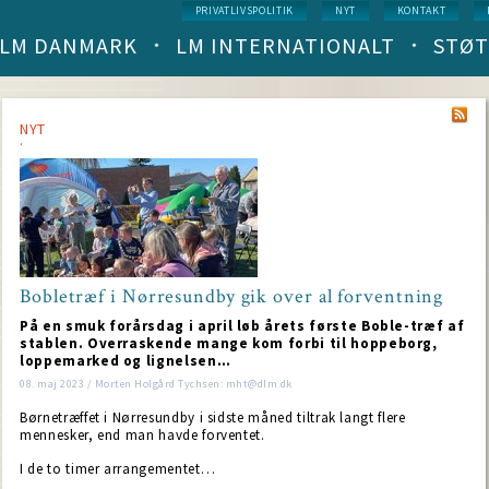
Service
PRIVATLIVSPOLITIK
NYT
KONTAKT
menu
LM DANMARK
LM INTERNATIONALT
STØT
Main
navigation
(level
1)
NYT
Bobletræf i Nørresundby gik over al forventning
På en smuk forårsdag i april løb årets første Boble-træf af
stablen. Overraskende mange kom forbi til hoppeborg,
loppemarked og lignelsen…
08. maj 2023 / Morten Holgård Tychsen: mht@dlm.dk
Børnetræffet i Nørresundby i sidste måned tiltrak langt flere
mennesker, end man havde forventet.
I de to timer arrangementet…