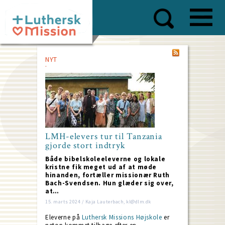
Skip
to
main
content
NYT
LMH-elevers tur til Tanzania
gjorde stort indtryk
Både bibelskoleeleverne og lokale
kristne fik meget ud af at møde
hinanden, fortæller missionær Ruth
Bach-Svendsen. Hun glæder sig over,
at…
15. marts 2024 / Kaja Lauterbach, kl@dlm.dk
Eleverne på
Luthersk Missions Højskole
er