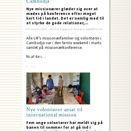
Cambodja
Nye missionærer glæder sig over at
mødes på konference efter meget
kort tid i landet. Det er nemlig med til
at styrke de gode relationer,…
05. marts 2024 / Amalie Puggaard Poulsen, app@dlm.dk
Alle LM’s missionærfamilier og volontører i
Cambodja var i den første weekend i marts
samlet på missionærkonference.
Ni af de i…
Nye volontører ansat til
international mission
Fem unge volontører har meldt sig på
banen til sommer for at gå ind i