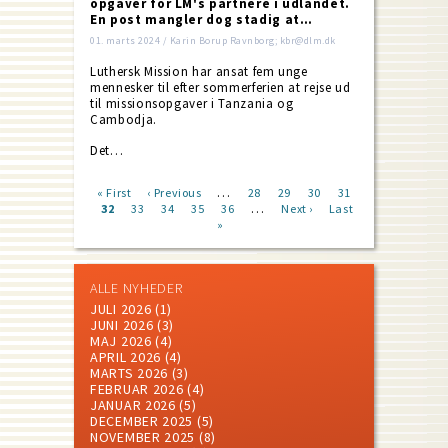
opgaver for LM's partnere i udlandet.
En post mangler dog stadig at…
01. marts 2024 / Karin Borup Ravnborg; kbr@dlm.dk
Luthersk Mission har ansat fem unge
mennesker til efter sommerferien at rejse ud
til missionsopgaver i Tanzania og
Cambodja.
Det…
…
First
« First
Previous
‹ Previous
Page
28
Page
29
Page
30
Page
31
…
page
Current
32
Page
33
page
Page
34
Page
35
Page
36
Next
Next ›
Last
Last
Pagination
page
»
page
page
ALLE NYHEDER
JULI 2026
(1)
JUNI 2026
(3)
MAJ 2026
(4)
APRIL 2026
(4)
MARTS 2026
(3)
FEBRUAR 2026
(4)
JANUAR 2026
(5)
DECEMBER 2025
(5)
NOVEMBER 2025
(8)