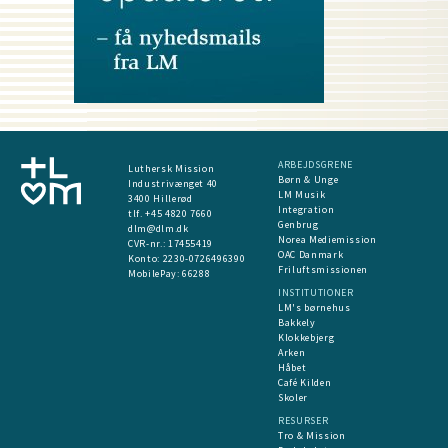
ARBEJDSGRENE
Luthersk Mission
Børn & Unge
Industrivænget 40
LM Musik
3400 Hillerød
Integration
tlf. +45 4820 7660
Genbrug
dlm@dlm.dk
Norea Mediemission
CVR-nr.: 17455419
OAC Danmark
​Konto:
2230-0726496390
Friluftsmissionen
MobilePay:
66288
INSTITUTIONER
LM's børnehus
Bakkely
Klokkebjerg
Arken
Håbet
Café Kilden
Skoler
RESURSER
Tro & Mission