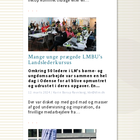
netop kommet tilbage efter en…
Mange unge prægede LMBU's
Landslederkursus
Omkring 50 ledere i LM's børne- og
ungdomsarbejde var sammen en hel
dag i Odense for at blive opmuntret
og udrustet i deres opgaver. En…
12. marts 2024 / Karin Borup Ravnborg; kbr@dlm.dk
Der var disket op med god mad og masser
af god undervisning og inspiration, da
frivillige medarbejdere fra…