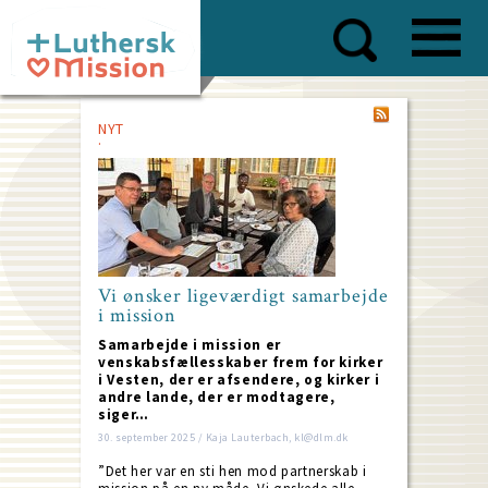
Skip
to
main
content
NYT
Vi ønsker ligeværdigt samarbejde
i mission
Samarbejde i mission er
venskabsfællesskaber frem for kirker
i Vesten, der er afsendere, og kirker i
andre lande, der er modtagere,
siger…
30. september 2025 / Kaja Lauterbach, kl@dlm.dk
”Det her var en sti hen mod partnerskab i