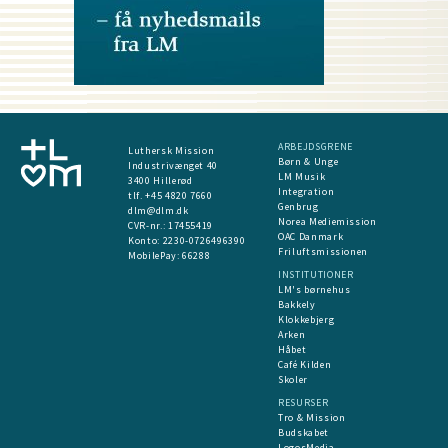
ARBEJDSGRENE
Luthersk Mission
Børn & Unge
Industrivænget 40
LM Musik
3400 Hillerød
Integration
tlf. +45 4820 7660
Genbrug
dlm@dlm.dk
Norea Mediemission
CVR-nr.: 17455419
OAC Danmark
​Konto:
2230-0726496390
Friluftsmissionen
MobilePay:
66288
INSTITUTIONER
LM's børnehus
Bakkely
Klokkebjerg
Arken
Håbet
Café Kilden
Skoler
RESURSER
Tro & Mission
Budskabet
LogosMedia