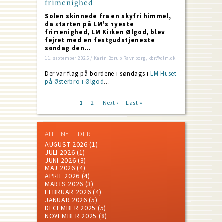
frimenighed
Solen skinnede fra en skyfri himmel,
da starten på LM's nyeste
frimenighed, LM Kirken Ølgod, blev
fejret med en festgudstjeneste
søndag den…
11. september 2025 / Karin Borup Ravnborg, kbr@dlm.dk
Der var flag på bordene i søndags i
LM Huset
på Østerbro i Ølgod
.…
Current
1
Page
2
Next
Next ›
Last
Last »
page
page
page
Pagination
ALLE NYHEDER
AUGUST 2026
(1)
JULI 2026
(1)
JUNI 2026
(3)
MAJ 2026
(4)
APRIL 2026
(4)
MARTS 2026
(3)
FEBRUAR 2026
(4)
JANUAR 2026
(5)
DECEMBER 2025
(5)
NOVEMBER 2025
(8)