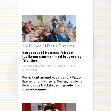
…
25 år med Håbet i Horsens
Værestedet i Horsens fejrede
jubilæum sammen med brugere og
frivillige.
19. september 2025 / Morten Holgård Tychsen:
mht@dlm.dk
For et kvart århundrede siden gik Viggo
Bjærre rundt i Horsens. Med sig havde han
flere tusinde traktater, som gjorde folk
opmærksomme…