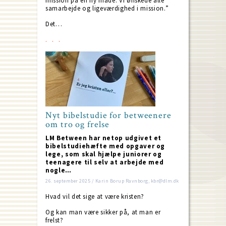
mission på en ny måde. Vi ønskede alle
samarbejde og ligeværdighed i mission.”
Det…
Nyt bibelstudie for betweenere
om tro og frelse
LM Between har netop udgivet et
bibelstudiehæfte med opgaver og
lege, som skal hjælpe juniorer og
teenagere til selv at arbejde med
nogle…
26. september 2025 / Karin Borup Ravnborg, kbr@dlm.dk
Hvad vil det sige at være kristen?
Og kan man være sikker på, at man er
frelst?