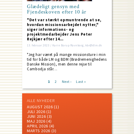
Glædeligt gensyn med
Fjendeskoven efter 10 år
"Det var stærkt opmuntrende at se,
hvordan missionsarbejdet nytter,"
siger informations- og
projektmedarbejder Jens Peter
Rejkjær efter 14…
13. februar 2023 / Karin Borup Ravnborg; kbr@dlm.dk
"Jeg har været på mange missionsture i min
tid for både LM og BDM (Brødremenighedens
Danske Mission), men denne rejse til
Cambodja står…
Current
1
Page
2
Next
Next ›
Last
Last »
page
page
page
Pagination
ALLE NYHEDER
AUGUST 2026
(1)
JULI 2026
(1)
JUNI 2026
(3)
MAJ 2026
(4)
APRIL 2026
(4)
MARTS 2026
(3)