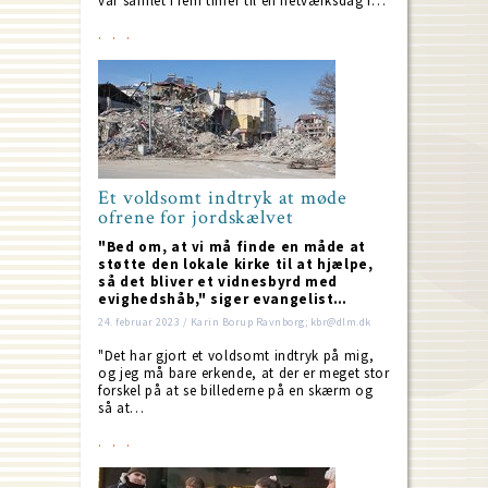
var samlet i fem timer til en netværksdag i…
Et voldsomt indtryk at møde
ofrene for jordskælvet
"Bed om, at vi må finde en måde at
støtte den lokale kirke til at hjælpe,
så det bliver et vidnesbyrd med
evighedshåb," siger evangelist…
24. februar 2023 / Karin Borup Ravnborg; kbr@dlm.dk
"Det har gjort et voldsomt indtryk på mig,
og jeg må bare erkende, at der er meget stor
forskel på at se billederne på en skærm og
så at…