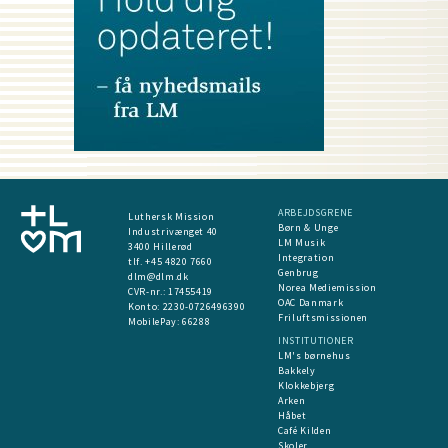
ARBEJDSGRENE
Luthersk Mission
Børn & Unge
Industrivænget 40
LM Musik
3400 Hillerød
Integration
tlf. +45 4820 7660
Genbrug
dlm@dlm.dk
Norea Mediemission
CVR-nr.: 17455419
OAC Danmark
​Konto:
2230-0726496390
Friluftsmissionen
MobilePay:
66288
INSTITUTIONER
LM's børnehus
Bakkely
Klokkebjerg
Arken
Håbet
Café Kilden
Skoler