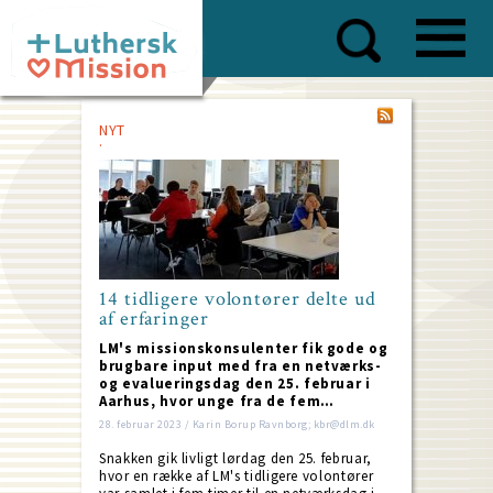
Skip
to
main
content
NYT
14 tidligere volontører delte ud
af erfaringer
LM's missionskonsulenter fik gode og
brugbare input med fra en netværks-
og evalueringsdag den 25. februar i
Aarhus, hvor unge fra de fem…
28. februar 2023 / Karin Borup Ravnborg; kbr@dlm.dk
Snakken gik livligt lørdag den 25. februar,
hvor en række af LM's tidligere volontører