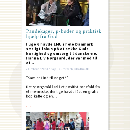
Pandekager, p-bøder og praktisk
hjælp fra Gud
I uge 6 havde LMU i hele Danmark
særligt fokus på at række Guds
kærlighed og omsorg til danskerne.
Hanna Liv Nørgaard, der var med til
at…
21. februar 2023 / Kaja Lauterbach, kl@dlm.dk
”Samler I ind til noget?”
Det spørgsmål lød i et positivt tonefald fra
et menneske, der lige havde fået en gratis
kop kaffe og en…