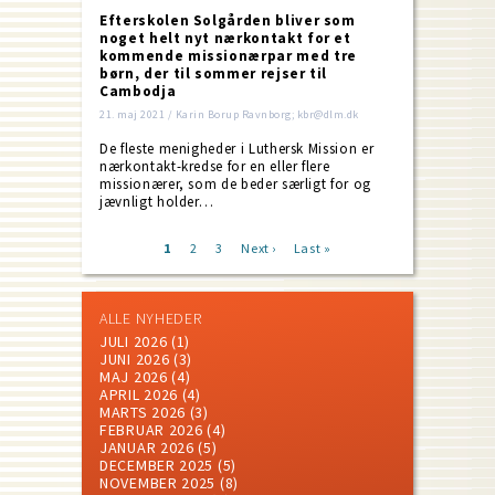
Efterskolen Solgården bliver som
noget helt nyt nærkontakt for et
kommende missionærpar med tre
børn, der til sommer rejser til
Cambodja
21. maj 2021 / Karin Borup Ravnborg; kbr@dlm.dk
De fleste menigheder i Luthersk Mission er
nærkontakt-kredse for en eller flere
missionærer, som de beder særligt for og
jævnligt holder…
Current
1
Page
2
Page
3
Next
Next ›
Last
Last »
page
page
page
Pagination
ALLE NYHEDER
JULI 2026
(1)
JUNI 2026
(3)
MAJ 2026
(4)
APRIL 2026
(4)
MARTS 2026
(3)
FEBRUAR 2026
(4)
JANUAR 2026
(5)
DECEMBER 2025
(5)
NOVEMBER 2025
(8)