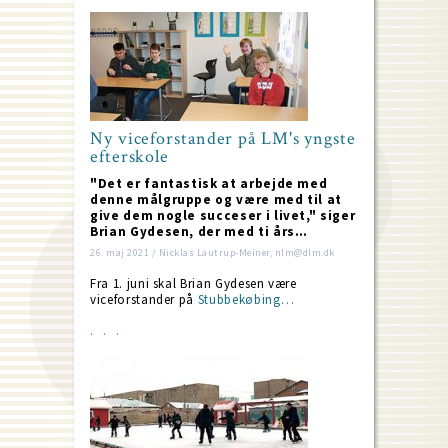
Ny viceforstander på LM's yngste
efterskole
"Det er fantastisk at arbejde med
denne målgruppe og være med til at
give dem nogle succeser i livet," siger
Brian Gydesen, der med ti års…
26. maj 2021 / Nicklas Lautrup-Meiner, nlm@dlm.dk
Fra 1. juni skal Brian Gydesen være
viceforstander på
Stubbekøbing…