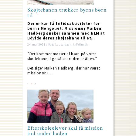
Skøjtebanen trækker byens børn
til
Der er kun få fritidsaktiviteter for
børn i Mongoliet. Missionær Maiken
Hadberg ønsker sammen med NLM at
udvide deres skøjtebane til et…
24. maj 2021 / Kaja Lauterbach, kl@dlm.dk
”Der kommer masser af børn på vores
skøjtebane, lige så snart den er åben.”
Det siger Maiken Hadberg, der har været
missionær i…
Efterskoleelever skal få mission
ind under huden