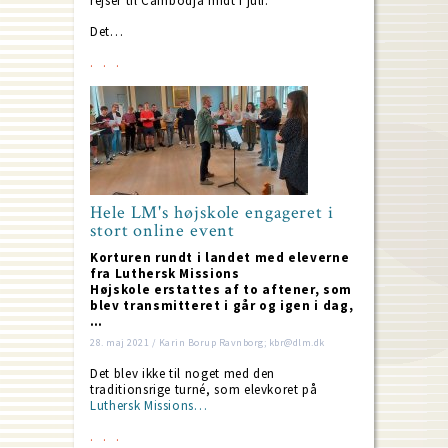
rejser til Cambodja midt i juli.
Det…
Hele LM's højskole engageret i
stort online event
Korturen rundt i landet med eleverne
fra Luthersk Missions
Højskole erstattes af to aftener, som
blev transmitteret i går og igen i dag,
…
28. maj 2021 / Karin Borup Ravnborg; kbr@dlm.dk
Det blev ikke til noget med den
traditionsrige turné, som elevkoret på
Luthersk Missions…