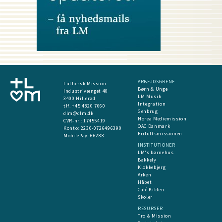
ARBEJDSGRENE
Luthersk Mission
Børn & Unge
Industrivænget 40
LM Musik
3400 Hillerød
Integration
tlf. +45 4820 7660
Genbrug
dlm@dlm.dk
Norea Mediemission
CVR-nr.: 17455419
OAC Danmark
​Konto:
2230-0726496390
Friluftsmissionen
MobilePay:
66288
INSTITUTIONER
LM's børnehus
Bakkely
Klokkebjerg
Arken
Håbet
Café Kilden
Skoler
RESURSER
Tro & Mission