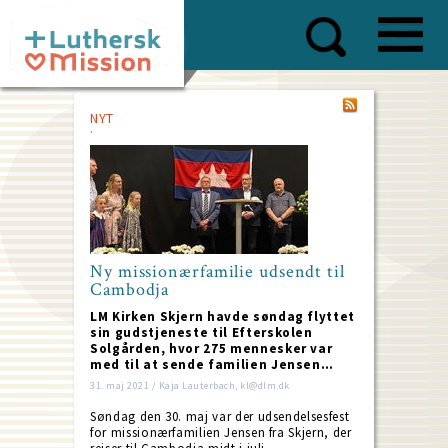
Skip
to
main
content
NYT
Ny missionærfamilie udsendt til
Cambodja
LM Kirken Skjern havde søndag flyttet
sin gudstjeneste til Efterskolen
Solgården, hvor 275 mennesker var
med til at sende familien Jensen…
31. maj 2021 / Kaja Lauterbach, kl@dlm.dk
Søndag den 30. maj var der udsendelsesfest
for missionærfamilien Jensen fra Skjern, der