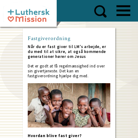
Skip
to
main
content
Fastgiverordning
Når du er fast giver til LM's arbejde, er
du med til at sikre, at også kommende
generationer hører om Jesus
Det er godt at få regelmæssighed ind over
sin givertjeneste. Det kan en
fastgiverordning hjælpe dig med.
Hvordan blive fast giver?