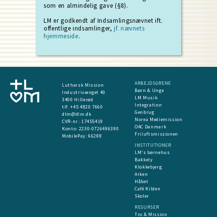
som en almindelig gave (§8).
LM er godkendt af Indsamlingsnævnet ift.
offentlige indsamlinger,
jf. nævnets
hjemmeside
.
ARBEJDSGRENE
Luthersk Mission
Børn & Unge
Industrivænget 40
LM Musik
3400 Hillerød
Integration
tlf. +45 4820 7660
Genbrug
dlm@dlm.dk
Norea Mediemission
CVR-nr.: 17455419
OAC Danmark
​Konto:
2230-0726496390
Friluftsmissionen
MobilePay:
66288
INSTITUTIONER
LM's børnehus
Bakkely
Klokkebjerg
Arken
Håbet
Café Kilden
Skoler
RESURSER
Tro & Mission