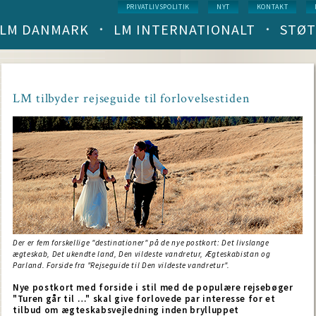
Service
PRIVATLIVSPOLITIK
NYT
KONTAKT
menu
LM DANMARK
LM INTERNATIONALT
STØT
Main
navigation
(level
1)
LM tilbyder rejseguide til forlovelsestiden
Der er fem forskellige "destinationer" på de nye postkort: Det livslange
ægteskab, Det ukendte land, Den vildeste vandretur, Ægteskabistan og
Parland. Forside fra "Rejseguide til Den vildeste vandretur".
Nye postkort med forside i stil med de populære rejsebøger
"Turen går til …" skal give forlovede par interesse for et
tilbud om ægteskabsvejledning inden brylluppet