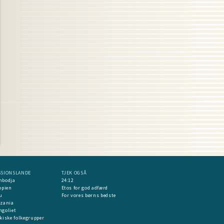
SSIONSLANDE
TJEK OGSÅ
mbodja
24:12
opien
Etos for god adfærd
u
For vores børns bedste
nzania
goliet
kiske folkegrupper