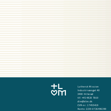
Luthersk Mission
Industrivænget 40
3400 Hillerød
tlf. +45 4820 7660
dlm@dlm.dk
CVR-nr.: 17455419
​Konto:
2230-0726496390