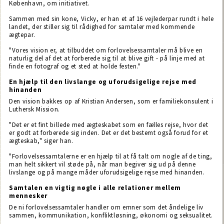
København, om initiativet.
Sammen med sin kone, Vicky, er han et af 16 vejlederpar rundt i hele
landet, der stiller sig til rådighed for samtaler med kommende
ægtepar.
"Vores vision er, at tilbuddet om forlovelsessamtaler må blive en
naturlig del af det at forberede sig til at blive gift - på linje med at
finde en fotograf og et sted at holde festen."
En hjælp til den livslange og uforudsigelige rejse med
hinanden
Den vision bakkes op af Kristian Andersen, som er familiekonsulent i
Luthersk Mission.
"Det er et fint billede med ægteskabet som en fælles rejse, hvor det
er godt at forberede sig inden. Det er det bestemt også forud for et
ægteskab," siger han.
"Forlovelsessamtalerne er en hjælp til at få talt om nogle af de ting,
man helt sikkert vil støde på, når man begiver sig ud på denne
livslange og på mange måder uforudsigelige rejse med hinanden.
Samtalen en vigtig nøgle i alle relationer mellem
mennesker
De ni forlovelsessamtaler handler om emner som det åndelige liv
sammen, kommunikation, konfliktløsning, økonomi og seksualitet.