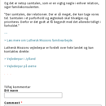
Og det er netop samtalen, som er en vigtig nøgle i enhver relation,
siger familiekonsulenten.
"Dør samtalen, dør relationen. Der er så meget, der kan tage vores
tid. Samtalen i et parforhold og ægteskab skal tilvælges og
prioriteres. Derfor er det godt at få begyndt med det allerede tidligt i
forholdet."
---
> Læs mere om Luthersk Missions familiearbejde.
Luthersk Missions vejlederpar er fordelt over hele landet og kan
kontaktes direkte:
> Vejlederpar i Jylland
> Vejlederpar på øerne
Tilføj kommentar
Dit navn
Comment
*