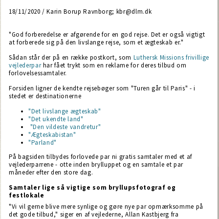
18/11/2020 / Karin Borup Ravnborg; kbr@dlm.dk
"God forberedelse er afgørende for en god rejse. Det er også vigtigt
at forberede sig på den livslange rejse, som et ægteskab er."
Sådan står der på en række postkort, som
Luthersk Missions frivillige
vejlederpar
har fået trykt som en reklame for deres tilbud om
forlovelsessamtaler.
Forsiden ligner de kendte rejsebøger som "Turen går til Paris" - i
stedet er destinationerne
"Det livslange ægteskab"
"Det ukendte land"
"Den vildeste vandretur"
"Ægteskabistan"
"Parland"
På bagsiden tilbydes forlovede par ni gratis samtaler med et af
vejlederparrene - otte inden brylluppet og en samtale et par
måneder efter den store dag.
Samtaler lige så vigtige som bryllupsfotograf og
festlokale
"Vi vil gerne blive mere synlige og gøre nye par opmærksomme på
det gode tilbud," siger en af vejlederne, Allan Kastbjerg fra