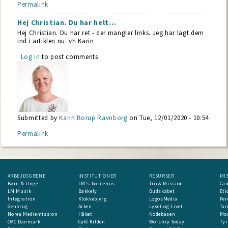
Permalink
Hej Christian. Du har helt…
Hej Christian. Du har ret - der mangler links. Jeg har lagt dem
ind i artiklen nu. vh Karin
Log in
to post comments
Submitted by
Karin Borup Ravnborg
on Tue, 12/01/2020 - 10:54
Permalink
ARBEJDSGRENE
INSTITUTIONER
RESURSER
MI
Børn & Unge
LM's børnehus
Tro & Mission
Ca
LM Musik
Bakkely
Budskabet
Eti
Integration
Klokkebjerg
LogosMedia
Per
Genbrug
Arken
Lyset og Livet
Ta
Norea Mediemission
Håbet
Nodebasen
Mon
OAC Danmark
Café Kilden
Worship Today
Tyr