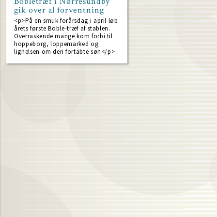
Bobletræf i Nørresundby
gik over al forventning
<p>På en smuk forårsdag i april løb
årets første Boble-træf af stablen.
Overraskende mange kom forbi til
hoppeborg, loppemarked og
lignelsen om den fortabte søn</p>