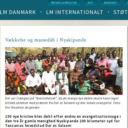
Service
PRIVATLIVSPOLITIK
NYT
KONTAKT
menu
LM DANMARK
LM INTERNATIONALT
STØT
Main
navigation
(level
1)
Vækkelse og massedåb i Nyakipande
Der var trængsel på "familiefotoet", da de mange nye døbte skulle have taget
billede sammen med præsten fra Dar es Salaam og den lokale evangelist. Foto:
Vivi Houmaa Jørgensen
150 nye kristne blev døbt efter endnu en evangelisationsuge i
den tre år gamle menighed Nyakipande 200 kilometer syd for
Tanzanias hovedstad Dar es Salaam