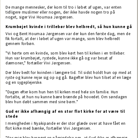
De mange mennesker, der kom til tro i løbet af ugen, var enten
tidligere muslimer eller nogen, der ikke havde nogen tro på
noget, siger Vivi Houmaa Jørgensen.
Krumbøjet kvinde i trillebør blev helbredt, så hun kunne gå
Vivi og Bent Houmaa Jørgensen var der kun den første dag, men de
fik fortalt, at der i løbet af ugen var mange, som blev helbredt
gennem forbøn.
"Vi hørte om en kvinde, som blev kørt hen til kirken i en trillebør.
Hun var krumbøjet, rystede, kunne ikke gå og var besat af
dæmoner," fortæller Vivi Jørgensen.
Der blev bedt for kvinden i længere tid. Til sidst holdt hun op med at
ryste og kunne rejse sig op og gå. Bagefter blev hun tilset af en læge
og en sygeplejerske.
"Dagen efter kom hun hen til kirken med hele sin familie. Hun
fortalte, at hun nu kunne bære brænde på hovedet. Om søndagen
blev hun døbt sammen med sine børn."
Gud er ikke afhængig af en stor flot kirke for at være til
stede
I menigheden i Nyakipande er der stor glæde over at have fået en
flot kirke med bænke, fortæller Vivi Jørgensen.
"For mig blev besøget en påmindelse om, at Gud ikke er afhængig