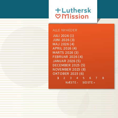
Skip
to
main
content
ALLE NYHEDER
JULI 2026
(1)
JUNI 2026
(3)
MAJ 2026
(4)
APRIL 2026
(4)
MARTS 2026
(3)
FEBRUAR 2026
(4)
JANUAR 2026
(5)
DECEMBER 2025
(5)
NOVEMBER 2025
(8)
OKTOBER 2025
(6)
CURRENT
PAGE
PAGE
PAGE
PAGE
PAGE
PAGE
PAGE
NEXT
1
2
3
4
5
6
7
8
PAGE
PAGE
LAST
Pagination
NÆSTE ›
SIDSTE »
PAGE