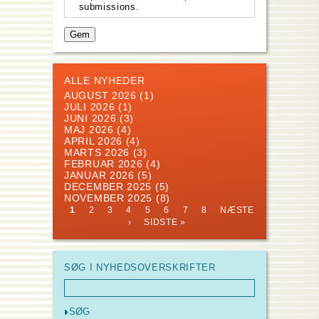
submissions.
ALLE NYHEDER
AUGUST 2026
(1)
JULI 2026
(1)
JUNI 2026
(3)
MAJ 2026
(4)
APRIL 2026
(4)
MARTS 2026
(3)
FEBRUAR 2026
(4)
JANUAR 2026
(5)
DECEMBER 2025
(5)
NOVEMBER 2025
(8)
CURRENT
PAGE
PAGE
PAGE
PAGE
PAGE
PAGE
PAGE
NEXT
1
2
3
4
5
6
7
8
NÆSTE
PAGE
PAGE
LAST
Pagination
›
SIDSTE »
PAGE
SØG I NYHEDSOVERSKRIFTER