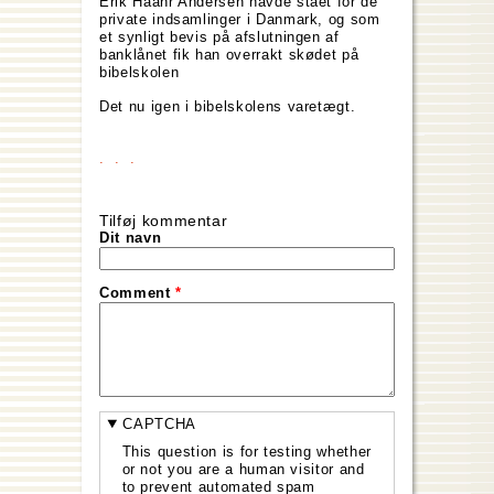
Erik Haahr Andersen havde stået for de
private indsamlinger i Danmark, og som
et synligt bevis på afslutningen af
banklånet fik han overrakt skødet på
bibelskolen
Det nu igen i bibelskolens varetægt.
Tilføj kommentar
Dit navn
Comment
*
CAPTCHA
This question is for testing whether
or not you are a human visitor and
to prevent automated spam