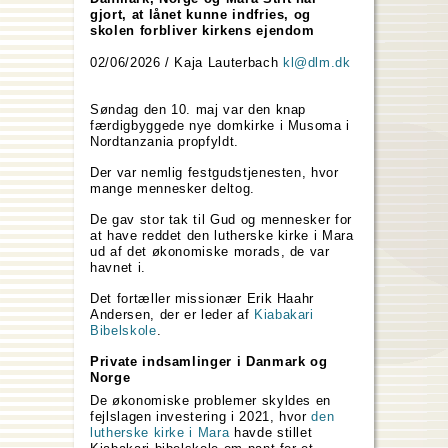
gjort, at lånet kunne indfries, og
skolen forbliver kirkens ejendom
02/06/2026 / Kaja Lauterbach
kl@dlm.dk
Søndag den 10. maj var den knap
færdigbyggede nye domkirke i Musoma i
Nordtanzania propfyldt.
Der var nemlig festgudstjenesten, hvor
mange mennesker deltog.
De gav stor tak til Gud og mennesker for
at have reddet den lutherske kirke i Mara
ud af det økonomiske morads, de var
havnet i.
Det fortæller missionær Erik Haahr
Andersen, der er leder af
Kiabakari
Bibelskole
.
Private indsamlinger i Danmark og
Norge
De økonomiske problemer skyldes en
fejlslagen investering i 2021, hvor
den
lutherske kirke i Mara
havde stillet