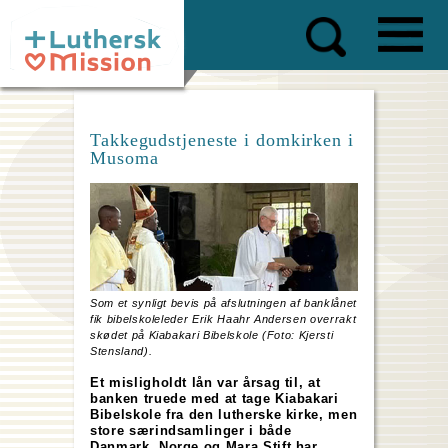
Skip
to
main
content
Takkegudstjeneste i domkirken i
Musoma
Som et synligt bevis på afslutningen af banklånet
fik bibelskoleleder Erik Haahr Andersen overrakt
skødet på Kiabakari Bibelskole (Foto: Kjersti
Stensland).
Et misligholdt lån var årsag til, at
banken truede med at tage Kiabakari
Bibelskole fra den lutherske kirke, men
store særindsamlinger i både
Danmark, Norge og Mara Stift har