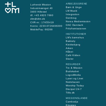
ARBEJDSGRENE
Luthersk Mission
Børn & Unge
Industrivænget 40
LM Musik
3400 Hillerød
Integration
tlf. +45 4820 7660
Genbrug
dlm@dlm.dk
Norea Mediemission
CVR-nr.: 17455419
OAC Danmark
​Konto:
2230-0726496390
Friluftsmissionen
MobilePay:
66288
INSTITUTIONER
LM's børnehus
Bakkely
Klokkebjerg
Arken
Håbet
Café Kilden
Skoler
RESURSER
Tro & Mission
Budskabet
LogosMedia
Lyset og Livet
Nodebasen
Worship Today
Discipel 24-7
Tilliv.dk
MISSIONSLANDE
Cambodja
Etiopien