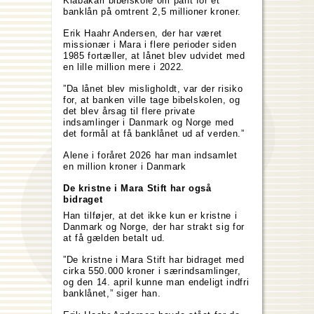
Kiabakari bibelskole om pant for et
banklån på omtrent 2,5 millioner kroner.
Erik Haahr Andersen, der har været
missionær i Mara i flere perioder siden
1985 fortæller, at lånet blev udvidet med
en lille million mere i 2022.
”Da lånet blev misligholdt, var der risiko
for, at banken ville tage bibelskolen, og
det blev årsag til flere private
indsamlinger i Danmark og Norge med
det formål at få banklånet ud af verden.”
Alene i foråret 2026 har man indsamlet
en million kroner i Danmark
De kristne i Mara Stift har også
bidraget
Han tilføjer, at det ikke kun er kristne i
Danmark og Norge, der har strakt sig for
at få gælden betalt ud.
”De kristne i Mara Stift har bidraget med
cirka 550.000 kroner i særindsamlinger,
og den 14. april kunne man endeligt indfri
banklånet,” siger han.