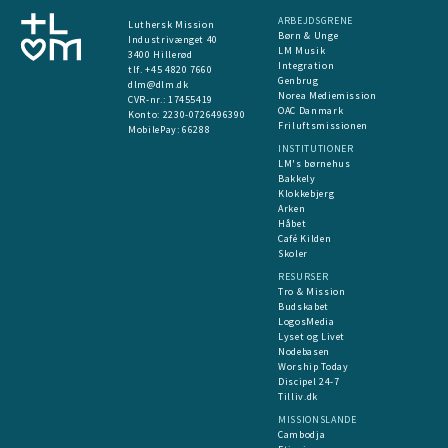
ARBEJDSGRENE
Luthersk Mission
Børn & Unge
Industrivænget 40
LM Musik
3400 Hillerød
Integration
tlf. +45 4820 7660
Genbrug
dlm@dlm.dk
Norea Mediemission
CVR-nr.: 17455419
OAC Danmark
​Konto:
2230-0726496390
Friluftsmissionen
MobilePay:
66288
INSTITUTIONER
LM's børnehus
Bakkely
Klokkebjerg
Arken
Håbet
Café Kilden
Skoler
RESURSER
Tro & Mission
Budskabet
LogosMedia
Lyset og Livet
Nodebasen
Worship Today
Discipel 24-7
Tilliv.dk
MISSIONSLANDE
Cambodja