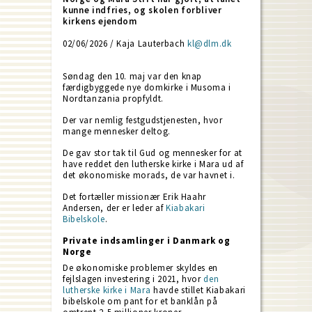
kunne indfries, og skolen forbliver
kirkens ejendom
02/06/2026 / Kaja Lauterbach
kl@dlm.dk
Søndag den 10. maj var den knap
færdigbyggede nye domkirke i Musoma i
Nordtanzania propfyldt.
Der var nemlig festgudstjenesten, hvor
mange mennesker deltog.
De gav stor tak til Gud og mennesker for at
have reddet den lutherske kirke i Mara ud af
det økonomiske morads, de var havnet i.
Det fortæller missionær Erik Haahr
Andersen, der er leder af
Kiabakari
Bibelskole
.
Private indsamlinger i Danmark og
Norge
De økonomiske problemer skyldes en
fejlslagen investering i 2021, hvor
den
lutherske kirke i Mara
havde stillet Kiabakari
bibelskole om pant for et banklån på