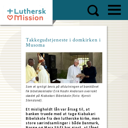
Skip
to
main
content
Takkegudstjeneste i domkirken i
Musoma
Som et synligt bevis på afslutningen af banklånet
fik bibelskoleleder Erik Haahr Andersen overrakt
skødet på Kiabakari Bibelskole (Foto: Kjersti
Stensland).
Et misligholdt lån var årsag til, at
banken truede med at tage Kiabakari
Bibelskole fra den lutherske kirke, men
store særindsamlinger i både Danmark,
Norge og Mara Stift har gjort, at lånet