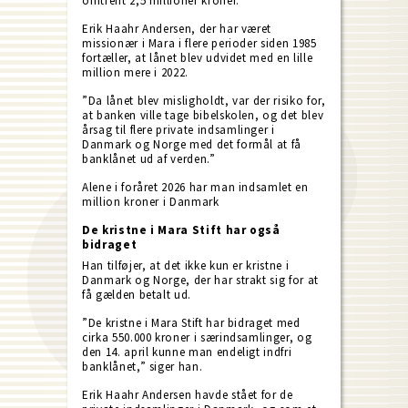
omtrent 2,5 millioner kroner.
Erik Haahr Andersen, der har været
missionær i Mara i flere perioder siden 1985
fortæller, at lånet blev udvidet med en lille
million mere i 2022.
”Da lånet blev misligholdt, var der risiko for,
at banken ville tage bibelskolen, og det blev
årsag til flere private indsamlinger i
Danmark og Norge med det formål at få
banklånet ud af verden.”
Alene i foråret 2026 har man indsamlet en
million kroner i Danmark
De kristne i Mara Stift har også
bidraget
Han tilføjer, at det ikke kun er kristne i
Danmark og Norge, der har strakt sig for at
få gælden betalt ud.
”De kristne i Mara Stift har bidraget med
cirka 550.000 kroner i særindsamlinger, og
den 14. april kunne man endeligt indfri
banklånet,” siger han.
Erik Haahr Andersen havde stået for de