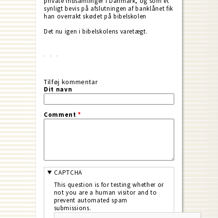
private indsamlinger i Danmark, og som et
synligt bevis på afslutningen af banklånet fik
han overrakt skødet på bibelskolen
Det nu igen i bibelskolens varetægt.
Tilføj kommentar
Dit navn
Comment
*
CAPTCHA
This question is for testing whether or
not you are a human visitor and to
prevent automated spam
submissions.