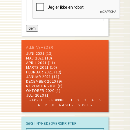
ALLE NYHEDER
JUNI 2021
(13)
MAJ 2021
(13)
APRIL 2021
(11)
MARTS 2021
(10)
FEBRUAR 2021
(12)
JANUAR 2021
(11)
DECEMBER 2020
(9)
NOVEMBER 2020
(6)
OKTOBER 2020
(1)
JULI 2020
(1)
FIRST
PREVIOUS
PAGE
PAGE
PAGE
PAGE
PAGE
« FØRSTE
‹ FORRIGE
1
2
3
4
5
PAGE
PAGE
PAGE
CURRENT
PAGE
NEXT
LAST
Pagination
6
7
8
NÆSTE ›
SIDSTE »
PAGE
PAGE
PAGE
SØG I NYHEDSOVERSKRIFTER