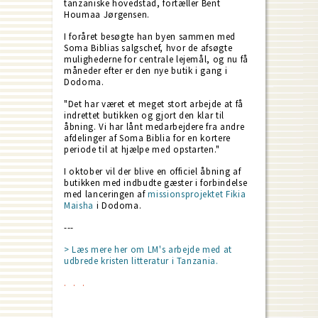
tanzaniske hovedstad, fortæller Bent
Houmaa Jørgensen.
I foråret besøgte han byen sammen med
Soma Biblias salgschef, hvor de afsøgte
mulighederne for centrale lejemål, og nu få
måneder efter er den nye butik i gang i
Dodoma.
"Det har været et meget stort arbejde at få
indrettet butikken og gjort den klar til
åbning. Vi har lånt medarbejdere fra andre
afdelinger af Soma Biblia for en kortere
periode til at hjælpe med opstarten."
I oktober vil der blive en officiel åbning af
butikken med indbudte gæster i forbindelse
med lanceringen af
missionsprojektet Fikia
Maisha
i Dodoma.
---
> Læs mere her om LM's arbejde med at
udbrede kristen litteratur i Tanzania.