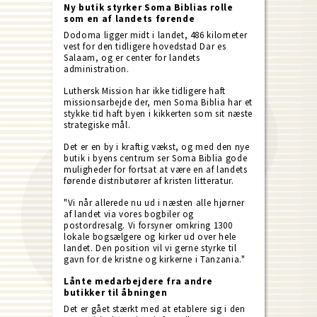
Ny butik styrker Soma Biblias rolle
som en af landets førende
Dodoma ligger midt i landet, 486 kilometer
vest for den tidligere hovedstad Dar es
Salaam, og er center for landets
administration.
Luthersk Mission har ikke tidligere haft
missionsarbejde der, men Soma Biblia har et
stykke tid haft byen i kikkerten som sit næste
strategiske mål.
Det er en by i kraftig vækst, og med den nye
butik i byens centrum ser Soma Biblia gode
muligheder for fortsat at være en af landets
førende distributører af kristen litteratur.
"Vi når allerede nu ud i næsten alle hjørner
af landet via vores bogbiler og
postordresalg. Vi forsyner omkring 1300
lokale bogsælgere og kirker ud over hele
landet. Den position vil vi gerne styrke til
gavn for de kristne og kirkerne i Tanzania."
Lånte medarbejdere fra andre
butikker til åbningen
Det er gået stærkt med at etablere sig i den