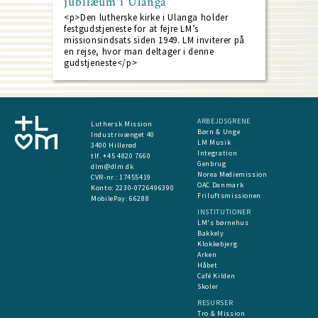
jubilæum i Ulanga
<p>Den lutherske kirke i Ulanga holder
festgudstjeneste for at fejre LM’s
missionsindsats siden 1949. LM inviterer på
en rejse, hvor man deltager i denne
gudstjeneste</p>
ARBEJDSGRENE
Luthersk Mission
Børn & Unge
Industrivænget 40
LM Musik
3400 Hillerød
Integration
tlf. +45 4820 7660
Genbrug
dlm@dlm.dk
Norea Mediemission
CVR-nr.: 17455419
OAC Danmark
​Konto:
2230-0726496390
Friluftsmissionen
MobilePay:
66288
INSTITUTIONER
LM's børnehus
Bakkely
Klokkebjerg
Arken
Håbet
Café Kilden
Skoler
RESURSER
Tro & Mission