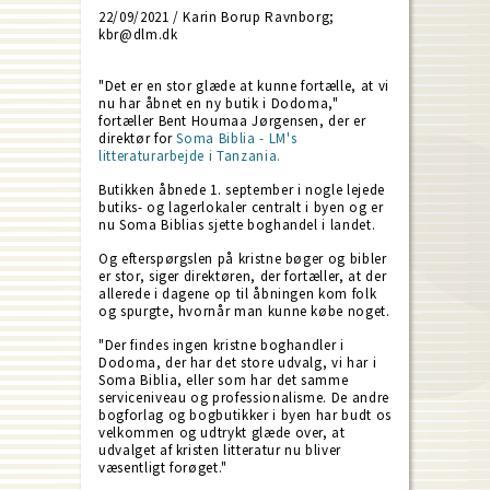
22/09/2021 / Karin Borup Ravnborg;
kbr@dlm.dk
"Det er en stor glæde at kunne fortælle, at vi
nu har åbnet en ny butik i Dodoma,"
fortæller Bent Houmaa Jørgensen, der er
direktør for
Soma Biblia - LM's
litteraturarbejde i Tanzania.
Butikken åbnede 1. september i nogle lejede
butiks- og lagerlokaler centralt i byen og er
nu Soma Biblias sjette boghandel i landet.
Og efterspørgslen på kristne bøger og bibler
er stor, siger direktøren, der fortæller, at der
allerede i dagene op til åbningen kom folk
og spurgte, hvornår man kunne købe noget.
"Der findes ingen kristne boghandler i
Dodoma, der har det store udvalg, vi har i
Soma Biblia, eller som har det samme
serviceniveau og professionalisme. De andre
bogforlag og bogbutikker i byen har budt os
velkommen og udtrykt glæde over, at
udvalget af kristen litteratur nu bliver
væsentligt forøget."