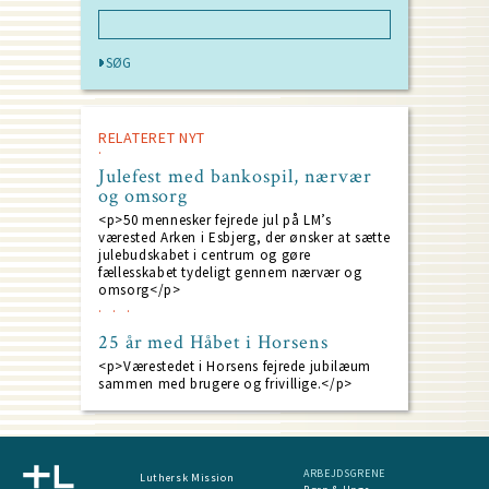
RELATERET NYT
Julefest med bankospil, nærvær
og omsorg
<p>50 mennesker fejrede jul på LM’s
værested Arken i Esbjerg, der ønsker at sætte
julebudskabet i centrum og gøre
fællesskabet tydeligt gennem nærvær og
omsorg</p>
25 år med Håbet i Horsens
<p>Værestedet i Horsens fejrede jubilæum
sammen med brugere og frivillige.</p>
ARBEJDSGRENE
Luthersk Mission