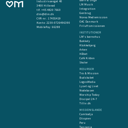
Børn & Unge
Industrivænget 40
LM Musik
3400 Hillerød
Integration
tlf. +45 4820 7660
Genbrug
dlm@dlm.dk
Norea Mediemission
CVR-nr.: 17455419
OAC Danmark
​Konto:
2230-0726496390
Friluftsmissionen
MobilePay:
66288
INSTITUTIONER
LM's børnehus
Bakkely
Klokkebjerg
Arken
Håbet
Café Kilden
Skoler
RESURSER
Tro & Mission
Budskabet
LogosMedia
Lyset og Livet
Nodebasen
Worship Today
Discipel 24-7
Tilliv.dk
MISSIONSLANDE
Cambodja
Etiopien
Peru
Tanzania