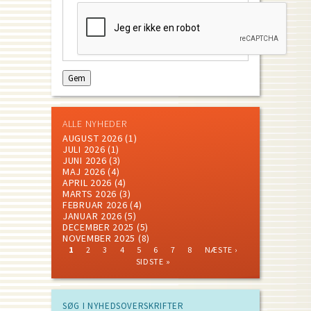
ALLE NYHEDER
AUGUST 2026
(1)
JULI 2026
(1)
JUNI 2026
(3)
MAJ 2026
(4)
APRIL 2026
(4)
MARTS 2026
(3)
FEBRUAR 2026
(4)
JANUAR 2026
(5)
DECEMBER 2025
(5)
NOVEMBER 2025
(8)
CURRENT
PAGE
PAGE
PAGE
PAGE
PAGE
PAGE
PAGE
NEXT
LAST
1
2
3
4
5
6
7
8
NÆSTE ›
PAGE
PAGE
PAGE
Pagination
SIDSTE »
SØG I NYHEDSOVERSKRIFTER