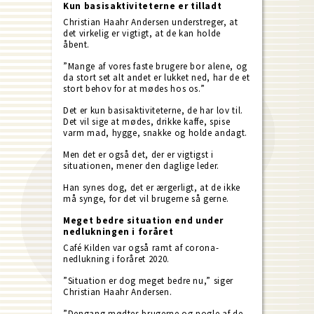
Kun basisaktiviteterne er tilladt
Christian Haahr Andersen understreger, at
det virkelig er vigtigt, at de kan holde
åbent.
”Mange af vores faste brugere bor alene, og
da stort set alt andet er lukket ned, har de et
stort behov for at mødes hos os.”
Det er kun basisaktiviteterne, de har lov til.
Det vil sige at mødes, drikke kaffe, spise
varm mad, hygge, snakke og holde andagt.
Men det er også det, der er vigtigst i
situationen, mener den daglige leder.
Han synes dog, det er ærgerligt, at de ikke
må synge, for det vil brugerne så gerne.
Meget bedre situation end under
nedlukningen i foråret
Café Kilden var også ramt af corona-
nedlukning i foråret 2020.
”Situation er dog meget bedre nu,” siger
Christian Haahr Andersen.
”Dengang mødtes brugerne og nogle af de