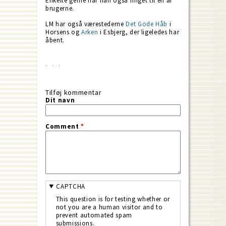
Enkelte gerne har han også ringet til en af
brugerne.
LM har også værestederne
Det Gode Håb
i
Horsens og
Arken
i Esbjerg, der ligeledes har
åbent.
Tilføj kommentar
Dit navn
Comment
*
CAPTCHA
This question is for testing whether or
not you are a human visitor and to
prevent automated spam
submissions.