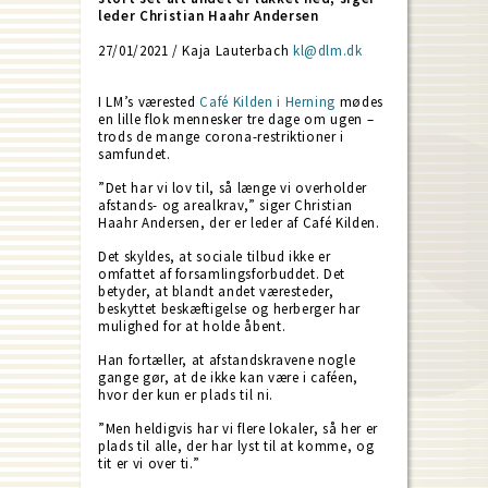
leder Christian Haahr Andersen
27/01/2021 / Kaja Lauterbach
kl@dlm.dk
I LM’s værested
Café Kilden i Herning
mødes
en lille flok mennesker tre dage om ugen –
trods de mange corona-restriktioner i
samfundet.
”Det har vi lov til, så længe vi overholder
afstands- og arealkrav,” siger Christian
Haahr Andersen, der er leder af Café Kilden.
Det skyldes, at sociale tilbud ikke er
omfattet af forsamlingsforbuddet. Det
betyder, at blandt andet væresteder,
beskyttet beskæftigelse og herberger har
mulighed for at holde åbent.
Han fortæller, at afstandskravene nogle
gange gør, at de ikke kan være i caféen,
hvor der kun er plads til ni.
”Men heldigvis har vi flere lokaler, så her er
plads til alle, der har lyst til at komme, og
tit er vi over ti.”