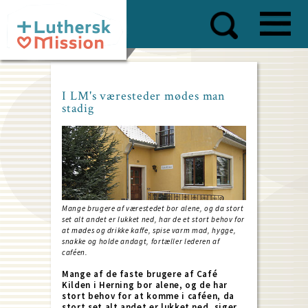
Skip
to
main
content
I LM's væresteder mødes man
stadig
Mange brugere af værestedet bor alene, og da stort
set alt andet er lukket ned, har de et stort behov for
at mødes og drikke kaffe, spise varm mad, hygge,
snakke og holde andagt, fortæller lederen af
caféen.
Mange af de faste brugere af Café
Kilden i Herning bor alene, og de har
stort behov for at komme i caféen, da
stort set alt andet er lukket ned, siger