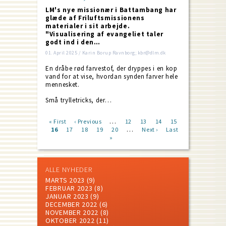
LM's nye missionær i Battambang har
glæde af Friluftsmissionens
materialer i sit arbejde.
"Visualisering af evangeliet taler
godt ind i den…
01. April 2025 / Karin Borup Ravnborg; kbr@dlm.dk
En dråbe rød farvestof, der dryppes i en kop
vand for at vise, hvordan synden farver hele
mennesket.
Små trylletricks, der…
…
First
« First
Previous
‹ Previous
Page
12
Page
13
Page
14
Page
15
…
page
Current
16
Page
17
page
Page
18
Page
19
Page
20
Next
Next ›
Last
Last
Pagination
page
»
page
page
ALLE NYHEDER
MARTS 2023
(9)
FEBRUAR 2023
(8)
JANUAR 2023
(9)
DECEMBER 2022
(6)
NOVEMBER 2022
(8)
OKTOBER 2022
(11)