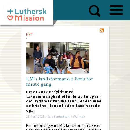
Skip
to
main
content
NYT
LM’s landsformand i Peru for
første gang
Peter Rask er fyldt med
taknemmelighed efter knap to uger i
det sydamerikanske land. Mødet med
de kristne i landet både fascinerede
og…
25. April 2025 / Kaja Lauterbach, kl@dlm.dk
Palmesøndag var LM’s landsformand Peter