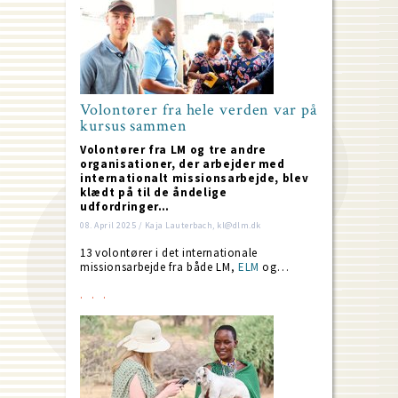
Volontører fra hele verden var på
kursus sammen
Volontører fra LM og tre andre
organisationer, der arbejder med
internationalt missionsarbejde, blev
klædt på til de åndelige
udfordringer…
08. April 2025 / Kaja Lauterbach, kl@dlm.dk
13 volontører i det internationale
missionsarbejde fra både LM,
ELM
og…