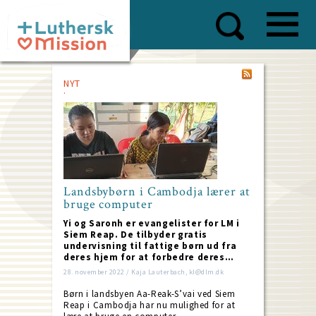
Skip
to
main
content
NYT
Landsbybørn i Cambodja lærer at
bruge computer
Yi og Saronh er evangelister for LM i
Siem Reap. De tilbyder gratis
undervisning til fattige børn ud fra
deres hjem for at forbedre deres…
28. november 2022 / Kaja Lauterbach, kl@dlm.dk
Børn i landsbyen Aa-Reak-S’vai ved Siem
Reap i Cambodja har nu mulighed for at