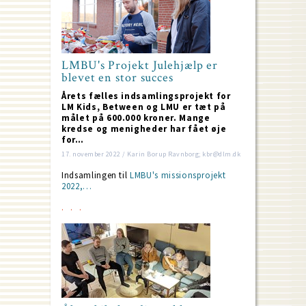
LMBU's Projekt Julehjælp er
blevet en stor succes
Årets fælles indsamlingsprojekt for
LM Kids, Between og LMU er tæt på
målet på 600.000 kroner. Mange
kredse og menigheder har fået øje
for…
17. november 2022 / Karin Borup Ravnborg; kbr@dlm.dk
Indsamlingen til
LMBU's missionsprojekt
2022,…