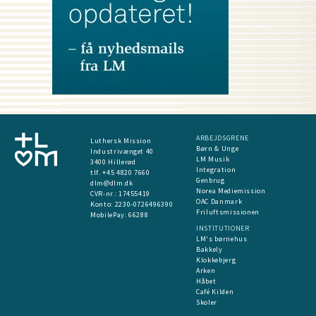
ARBEJDSGRENE
Luthersk Mission
Børn & Unge
Industrivænget 40
LM Musik
3400 Hillerød
Integration
tlf. +45 4820 7660
Genbrug
dlm@dlm.dk
Norea Mediemission
CVR-nr.: 17455419
OAC Danmark
​Konto:
2230-0726496390
Friluftsmissionen
MobilePay:
66288
INSTITUTIONER
LM's børnehus
Bakkely
Klokkebjerg
Arken
Håbet
Café Kilden
Skoler