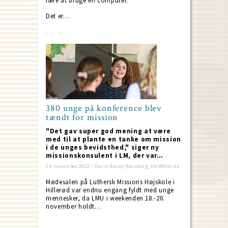
lære at bruge en computer.
Det er…
380 unge på konference blev
tændt for mission
"Det gav super god mening at være
med til at plante en tanke om mission
i de unges bevidsthed," siger ny
missionskonsulent i LM, der var…
24. november 2022 / Karin Borup Ravnborg; kbr@dlm.dk
Mødesalen på Luthersk Missions Højskole i
Hillerød var endnu engang fyldt med unge
mennesker, da LMU i weekenden 18.-20.
november holdt…