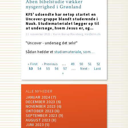
Åben bibelstudie vækker
nysgerrighed i Grønland
KFS' udsendte har netop startet en
Uncover-gruppe blandt studerende i
Nuuk. Studiematerialet lægger op til
at undersøge, hvem Jesus er, og…
11. november 2022 / Karin Borup Ravnborg; kbr@dlm.dk
"Uncover - undersøg det selv!"
Sådan hedder et
studiemateriale, som…
…
First
« First
Previous
‹ Previous
Page
49
Page
50
Page
51
Page
52
…
page
Current
53
Page
54
page
Page
55
Page
56
Page
57
Next
Next ›
Last
Last
Pagination
page
»
page
page
ALLE NYHEDER
JANUAR 2024
(7)
DECEMBER 2023
(6)
NOVEMBER 2023
(6)
OKTOBER 2023
(6)
SEPTEMBER 2023
(9)
AUGUST 2023
(8)
JUNI 2023
(5)