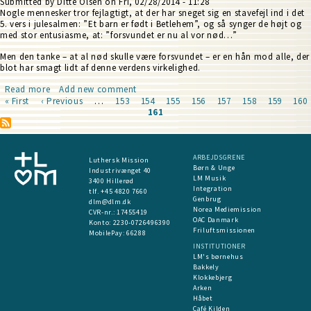
Submitted by
Ditte Olsen
on
Fri, 02/28/2014 - 11:28
Nogle mennesker tror fejlagtigt, at der har sneget sig en stavefejl ind i det
5. vers i julesalmen: ”Et barn er født i Betlehem”, og så synger de højt og
med stor entusiasme, at: ”forsvundet er nu al vor nød…”
Men den tanke – at al nød skulle være forsvundet – er en hån mod alle, der
blot har smagt lidt af denne verdens virkelighed.
Read more
about
Add new comment
First
« First
Previous
‹ Previous
Overvundet,
…
Page
153
Page
154
Page
155
Page
156
Page
157
Page
158
Page
159
Pag
160
page
page
ikke
Current
161
Pagination
forsvundet
page
ARBEJDSGRENE
Luthersk Mission
Børn & Unge
Industrivænget 40
LM Musik
3400 Hillerød
Integration
tlf. +45 4820 7660
Genbrug
dlm@dlm.dk
Norea Mediemission
CVR-nr.: 17455419
OAC Danmark
​Konto:
2230-0726496390
Friluftsmissionen
MobilePay:
66288
INSTITUTIONER
LM's børnehus
Bakkely
Klokkebjerg
Arken
Håbet
Café Kilden