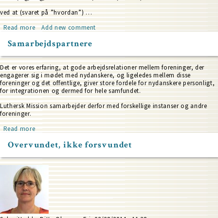
ved at (svaret på ”hvordan”) …
Read more
about
Add new comment
Fadervor:
Samarbejdspartnere
Underet
hedder
Jesus
Det er vores erfaring, at gode arbejdsrelationer mellem foreninger, der
engagerer sig i mødet med nydanskere, og ligeledes mellem disse
foreninger og det offentlige, giver store fordele for nydanskere personligt,
for integrationen og dermed for hele samfundet.
Luthersk Mission samarbejder derfor med forskellige instanser og andre
foreninger.
Read more
about
Samarbejdspartnere
Overvundet, ikke forsvundet