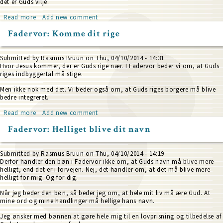
det er Guds vilje.
Read more
about
Add new comment
Fadervor:
Fadervor: Komme dit rige
Ske
din
vilje
som
Submitted by
Rasmus Bruun
on
Thu, 04/10/2014 - 14:31
i
Hvor Jesus kommer, der er Guds rige nær. I Fadervor beder vi om, at Guds
himlen
riges indbyggertal må stige.
således
også
Men ikke nok med det. Vi beder også om, at Guds riges borgere må blive
på
bedre integreret.
jorden
Read more
about
Add new comment
Fadervor:
Fadervor: Helliget blive dit navn
Komme
dit
rige
Submitted by
Rasmus Bruun
on
Thu, 04/10/2014 - 14:19
Derfor handler den bøn i Fadervor ikke om, at Guds navn må blive mere
helligt, end det er i forvejen. Nej, det handler om, at det må blive mere
helligt for mig. Og for dig.
Når jeg beder den bøn, så beder jeg om, at hele mit liv må ære Gud. At
mine ord og mine handlinger må hellige hans navn.
Jeg ønsker med bønnen at gøre hele mig til en lovprisning og tilbedelse af