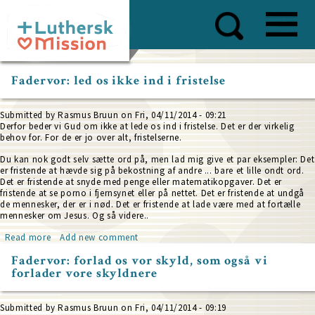
Skip
to
main
content
Fadervor: led os ikke ind i fristelse
Submitted by
Rasmus Bruun
on
Fri, 04/11/2014 - 09:21
Derfor beder vi Gud om ikke at lede os ind i fristelse. Det er der virkelig
behov for. For de er jo over alt, fristelserne.
Du kan nok godt selv sætte ord på, men lad mig give et par eksempler: Det
er fristende at hævde sig på bekostning af andre ... bare et lille ondt ord.
Det er fristende at snyde med penge eller matematikopgaver. Det er
fristende at se porno i fjernsynet eller på nettet. Det er fristende at undgå
de mennesker, der er i nød. Det er fristende at lade være med at fortælle
mennesker
om Jesus. Og så videre..
Read more
about
Add new comment
Fadervor:
Fadervor: forlad os vor skyld, som også vi
led
forlader vore skyldnere
os
ikke
ind
i
Submitted by
Rasmus Bruun
on
Fri, 04/11/2014 - 09:19