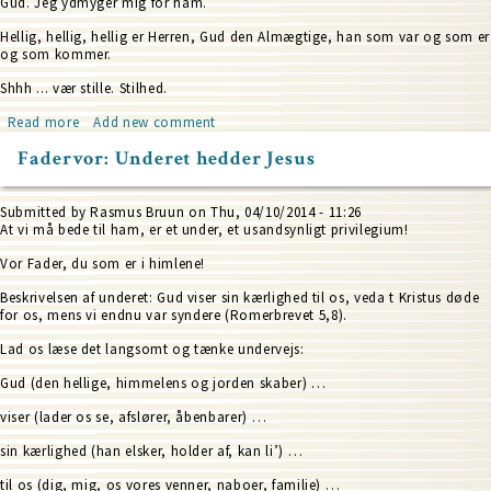
Gud. Jeg ydmyger mig for ham.
Hellig, hellig, hellig er Herren, Gud den Almægtige, han som var og som er
og som kommer.
Shhh ... vær stille. Stilhed.
Read more
about
Add new comment
Fadervor:
Fadervor: Underet hedder Jesus
Helliget
blive
dit
navn
Submitted by
Rasmus Bruun
on
Thu, 04/10/2014 - 11:26
At vi må bede til ham, er et under, et usandsynligt privilegium!
Vor Fader, du som er i himlene!
Beskrivelsen af underet: Gud viser sin kærlighed til os, veda t Kristus døde
for os, mens vi endnu
var syndere (Romerbrevet 5,8).
Lad os læse det langsomt og tænke undervejs:
Gud (den hellige, himmelens og jorden skaber) …
viser (lader os se, afslører, åbenbarer) …
sin kærlighed (han elsker, holder af, kan li’) …
til os (dig, mig, os vores venner, naboer, familie) …