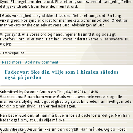
fristelse
Synd. Et meget umoderne ord. Eller et ord, som svarer til ,,ærgerligt” eller
det jyske ,,træls”. Et irriterende, men let ord.
I Guds virkelighed er synd ikke et let ord. Det er et tungt ord. En tung
virkelighed. For synd er ordet for menneskets oprør imod Gud. Ordet for
menneskets ønske om selv at være Gud. Afvisningen af Gud.
Vi gør synd. Alle vores ord og handlinger er besmittet og ødelagt.
Hvorfor? Fordi vi er synd. Helt ind i vores inderste kerne. Vi er syndere. Du
og jeg.
- Tænkepause
Read more
about
Add new comment
Fadervor:
Fadervor: Ske din vilje som i himlen således
forlad
også på jorden
os
vor
skyld,
som
Submitted by
Rasmus Bruun
on
Thu, 04/10/2014 - 14:36
også
Værre endnu: Foran ham venter Guds vrede over hele verdens og alle
vi
menneskers ulydighed, ugudelighed og synd. En vrede, han frivilligt møder
forlader
for din og min skyld. Han er rædselsslagen.
vore
skyldnere
Han beder Gud om, at han må blive fri for alt dette forfærdelige. Men han
beder også om, at Guds vilje må ske.
Guds vilje sker. Jesus får ikke sin bøn opfyldt. Han må lide. Og dø. Fordi