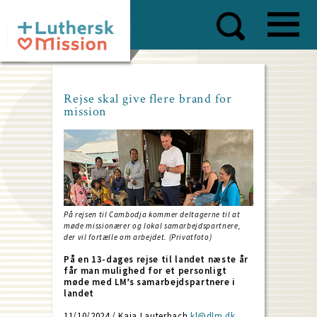
Skip
to
main
content
Rejse skal give flere brand for
mission
På rejsen til Cambodja kommer deltagerne til at
møde missionærer og lokal samarbejdspartnere,
der vil fortælle om arbejdet. (Privatfoto)
På en 13-dages rejse til landet næste år
får man mulighed for et personligt
møde med LM’s samarbejdspartnere i
landet
11/10/2024 / Kaja Lauterbach
kl@dlm.dk