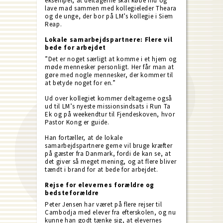
eksempel, at deltagerne skal købe ind og
lave mad sammen med kollegieleder Theara
og de unge, der bor på LM’s kollegie i Siem
Reap.
Lokale samarbejdspartnere: Flere vil
bede for arbejdet
”Det er noget særligt at komme i et hjem og
møde mennesker personligt. Her får man at
gøre med nogle mennesker, der kommer til
at betyde noget for en.”
Ud over kollegiet kommer deltagerne også
ud til LM’s nyeste missionsindsats i Run Ta
Ek og på weekendtur til Fjendeskoven, hvor
Pastor Kong er guide.
Han fortæller, at de lokale
samarbejdspartnere gerne vil bruge kræfter
på gæster fra Danmark, fordi de kan se, at
det giver så meget mening, og at flere bliver
tændt i brand for at bede for arbejdet.
Rejse for elevernes forældre og
bedsteforældre
Peter Jensen har været på flere rejser til
Cambodja med elever fra efterskolen, og nu
kunne han godt tænke sig, at elevernes