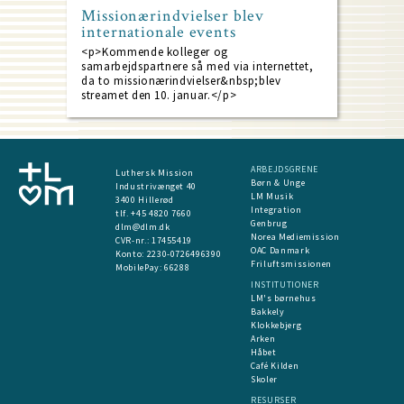
Missionærindvielser blev
internationale events
<p>Kommende kolleger og
samarbejdspartnere så med via internettet,
da to missionærindvielser&nbsp;blev
streamet den 10. januar.</p>
ARBEJDSGRENE
Luthersk Mission
Børn & Unge
Industrivænget 40
LM Musik
3400 Hillerød
Integration
tlf. +45 4820 7660
Genbrug
dlm@dlm.dk
Norea Mediemission
CVR-nr.: 17455419
OAC Danmark
​Konto:
2230-0726496390
Friluftsmissionen
MobilePay:
66288
INSTITUTIONER
LM's børnehus
Bakkely
Klokkebjerg
Arken
Håbet
Café Kilden
Skoler
RESURSER