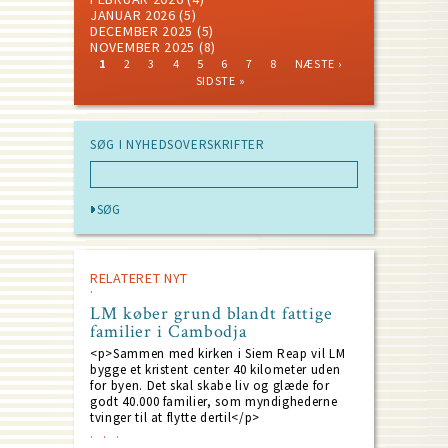
JANUAR 2026
(5)
DECEMBER 2025
(5)
NOVEMBER 2025
(8)
CURRENT
PAGE
PAGE
PAGE
PAGE
PAGE
PAGE
PAGE
NEXT
LAST
1
2
3
4
5
6
7
8
NÆSTE ›
PAGE
PAGE
PAGE
Pagination
SIDSTE »
SØG I NYHEDSOVERSKRIFTER
RELATERET NYT
LM køber grund blandt fattige
familier i Cambodja
<p>Sammen med kirken i Siem Reap vil LM
bygge et kristent center 40 kilometer uden
for byen. Det skal skabe liv og glæde for
godt 40.000 familier, som myndighederne
tvinger til at flytte dertil</p>