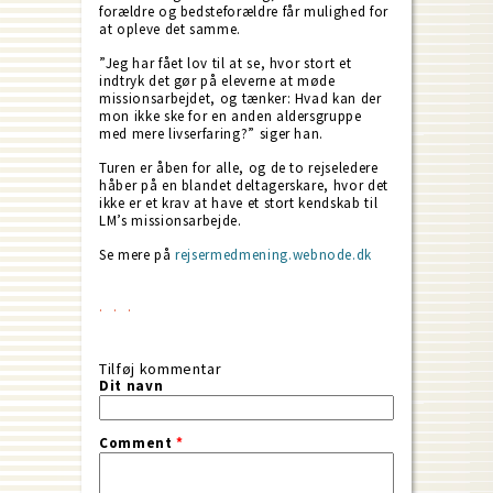
forældre og bedsteforældre får mulighed for
at opleve det samme.
”Jeg har fået lov til at se, hvor stort et
indtryk det gør på eleverne at møde
missionsarbejdet, og tænker: Hvad kan der
mon ikke ske for en anden aldersgruppe
med mere livserfaring?” siger han.
Turen er åben for alle, og de to rejseledere
håber på en blandet deltagerskare, hvor det
ikke er et krav at have et stort kendskab til
LM’s missionsarbejde.
Se mere på
rejsermedmening.webnode.dk
Tilføj kommentar
Dit navn
Comment
*