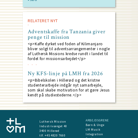
RELATERET NYT
Adventskaffe fra Tanzania giver
penge til mission
<p>Kaffe dyrket ved foden af Kilimanjaro
bliver solgt til adventsarrangementer i nogle
af Luthersk Missions kredse rundt i landet til
fordel for missionsarbejdet</p>
Ny KFS-linje på LMH fra 2026
<p>Bibelskolen i Hillerød og det kristne
studenterarbejde indgår nyt samarbejde,
som skal skabe motivation for at gøre Jesus
kendt på studiestederne.</p>
ARBEJDSGRENE
Luthersk Mission
Børn & Unge
Industrivænget 40
LM Musik
3400 Hillerød
Integration
tlf. +45 4820 7660