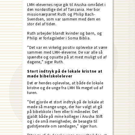
LMH-elevernes rejse gik til Arusha-området i
den nordøstlige del af Tanzania. Her bor
missionærparret Ruth og Philip Bach-
Svendsen, som var sammen med dem en
stor del af tiden.
Ruth arbejder blandt kvinder og børn, og
Philip er forlagsleder i Soma Biblia.
”Det var en virkelig positiv oplevelse at være
sammen med LMH-eleverne. De var alle så
spændte og opsatte på at mest muligt ud af
dagene,” siger Ruth.
Stort indtryk på de lokale kristne at
møde bibelskolelever
Det er hendes oplevelse, at både de lokale
kristne og de unge fra LMH fik meget ud af
turen.
”Det gjorde et stort indtryk på de lokale at
møde så mange unge, der har valgt at gå
på bibelskole i fem eller ti måneder. Det
gjaldt både på mine kolleger i Arusha Stift
og i de små menigheder, de besøgte til
gudstjeneste om søndagen,” siger hun.