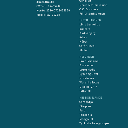
Genbrug
dlm@dlm.dk
Norea Mediemission
CVR-nr.: 17455419
OAC Danmark
​Konto:
2230-0726496390
Friluftsmissionen
MobilePay:
66288
INSTITUTIONER
LM's børnehus
Bakkely
Klokkebjerg
Arken
Håbet
Café Kilden
Skoler
RESURSER
Tro & Mission
Budskabet
LogosMedia
Lyset og Livet
Nodebasen
Worship Today
Discipel 24-7
Tilliv.dk
MISSIONSLANDE
Cambodja
Etiopien
Peru
Tanzania
Mongoliet
Tyrkiske folkegrupper