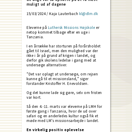
muligt ud af dagene
15/03/2024 / Kaja Lauterbach
kl@dlm.dk
Eleverne på
Luthersk Missions Højskole
er
netop kommet tilbage efter en uge i
Tanzania.
I en årrække har storturen på forårsholdet
gået til Israel, men den mulighed var der
ikke i år på grund af krigen i landet, og
derfor gik skolens ledelse i gang med at
undersøge alternativer.
”Det var oplagt at undersøge, om rejsen
kunne gå til et missionsland,” siger
forstander Kristoffer H. Enevoldsen.
Og det kunne lade sig gøre, selv om fristen
var kort.
Så den 4.-11. marts var eleverne på LMH for
første gang i Tanzania, hvor de ud over
safari og en anderledes kultur også fik et
møde med LM’s missionsarbejde i landet.
En virkelig positiv oplevelse