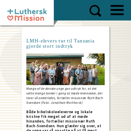
Skip
to
main
content
LMH-elevers tur til Tanzania
gjorde stort indtryk
Mange af de danske unge gav udtryk for, at det
satte mange tanker i gang at møde mennesker, der
lever så anderledes, fortæller missionær Ruth Bach-
Svendsen (Foto: Jonathan Morthorst)
Både bibelskoleeleverne og lokale
kristne fik meget ud af at møde
hinanden, fortæller missionær Ruth
Bach-Svendsen. Hun glæder sig over, at
de unge var så opsatte på at få mest