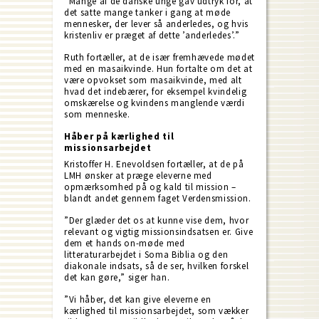
”Mange af de danske unge gav udtryk for, at
det satte mange tanker i gang at møde
mennesker, der lever så anderledes, og hvis
kristenliv er præget af dette ’anderledes’.”
Ruth fortæller, at de især fremhævede mødet
med en masaikvinde. Hun fortalte om det at
være opvokset som masaikvinde, med alt
hvad det indebærer, for eksempel kvindelig
omskærelse og kvindens manglende værdi
som menneske.
Håber på kærlighed til
missionsarbejdet
Kristoffer H. Enevoldsen fortæller, at de på
LMH ønsker at præge eleverne med
opmærksomhed på og kald til mission –
blandt andet gennem faget Verdensmission.
”Der glæder det os at kunne vise dem, hvor
relevant og vigtig missionsindsatsen er. Give
dem et hands on-møde med
litteraturarbejdet i Soma Biblia og den
diakonale indsats, så de ser, hvilken forskel
det kan gøre,” siger han.
”Vi håber, det kan give eleverne en
kærlighed til missionsarbejdet, som vækker