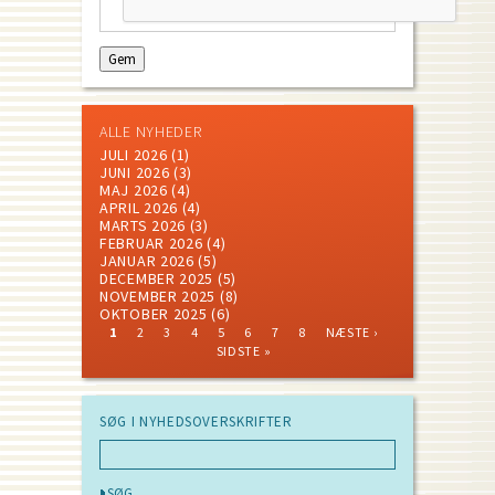
ALLE NYHEDER
JULI 2026
(1)
JUNI 2026
(3)
MAJ 2026
(4)
APRIL 2026
(4)
MARTS 2026
(3)
FEBRUAR 2026
(4)
JANUAR 2026
(5)
DECEMBER 2025
(5)
NOVEMBER 2025
(8)
OKTOBER 2025
(6)
CURRENT
PAGE
PAGE
PAGE
PAGE
PAGE
PAGE
PAGE
NEXT
LAST
1
2
3
4
5
6
7
8
NÆSTE ›
PAGE
PAGE
PAGE
Pagination
SIDSTE »
SØG I NYHEDSOVERSKRIFTER