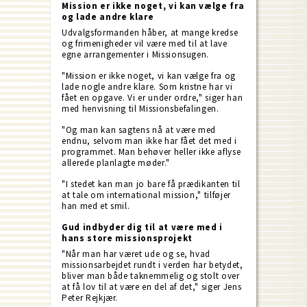
Mission er ikke noget, vi kan vælge fra
og lade andre klare
Udvalgsformanden håber, at mange kredse
og frimenigheder vil være med til at lave
egne arrangementer i Missionsugen.
"Mission er ikke noget, vi kan vælge fra og
lade nogle andre klare. Som kristne har vi
fået en opgave. Vi er under ordre," siger han
med henvisning til Missionsbefalingen.
"Og man kan sagtens nå at være med
endnu, selvom man ikke har fået det med i
programmet. Man behøver heller ikke aflyse
allerede planlagte møder."
"I stedet kan man jo bare få prædikanten til
at tale om international mission," tilføjer
han med et smil.
Gud indbyder dig til at være med i
hans store missionsprojekt
"Når man har været ude og se, hvad
missionsarbejdet rundt i verden har betydet,
bliver man både taknemmelig og stolt over
at få lov til at være en del af det," siger Jens
Peter Rejkjær.