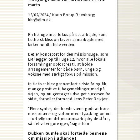
marts
13/02/2024 / Karin Borup Ravnborg;
kbr@dlm.dk
En hel uge med fokus på det arbejde, som
Luthersk Mission laver i samarbejde med
kirker rundt i hele verden.
Det er konceptet for den missionsuge, som
LM lægger op til i uge 12, hvor alle lokale
forsamlinger opfordres til at holde
arrangementer for både børn, unge og
voksne med særligt fokus på mission.
Initiativet blev gennemført sidste år og fik
mange positive tilbagemeldinger med på
vejen, og nu gentager udvalget succesen fra
sidst, fortæller formand Jens Peter Rejkjær.
"Flere syntes, det havde været godt at høre
missionærer og volontører - fysisk og online
- fortælle om det missionsarbejde, de står i,
så det vil vi gøre igen," siger han.
Dukken Gumle skal fortælle børnene
om mission i udlandet