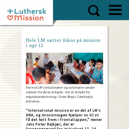
Skip
to
main
content
Hele LM sætter fokus på mission
i uge 12
Flere af LM's missionærer og volontører sender
videoer fra deres arbejde - her et billede fra
engelskundervisning i Siem Reap i Cambodja.
Arkivfoto.
”International mission er en del af LM's
DNA, og missionsugen hjælper os til at
få det helt frem i frontallappen,” mener
Jens Peter Rejkjær, der er
foregangsmand for initiativet 17.-24.