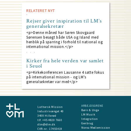
RELATERET NYT
Rejser giver inspiration til LM’s
generalsekretær
<p>Denne måned har Søren Skovgaard
Sørensen besøgt både USA og Island med
henblik på sparring i forhold til national og
international mission.</p>
Kirker fra hele verden var samlet
i Seuol
<p>Kirkekonferencen Lausanne 4 satte fokus
på international mission - og LM's
generalsekretær var med</p>
ARBEJDSGRENE
Luthersk Mission
Børn & Unge
Industrivænget 40
LM Musik
3400 Hillerød
Integration
tlf. +45 4820 7660
Genbrug
dlm@dlm.dk
Norea Mediemission
CVR-nr.: 17455419