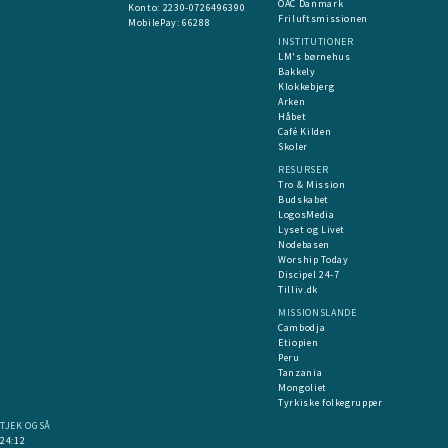
OAC Danmark
​Konto:
2230-0726496390
Friluftsmissionen
MobilePay:
66288
INSTITUTIONER
LM's børnehus
Bakkely
Klokkebjerg
Arken
Håbet
Café Kilden
Skoler
RESURSER
Tro & Mission
Budskabet
LogosMedia
Lyset og Livet
Nodebasen
Worship Today
Discipel 24-7
Tilliv.dk
MISSIONSLANDE
Cambodja
Etiopien
Peru
Tanzania
Mongoliet
Tyrkiske folkegrupper
TJEK OGSÅ
24:12