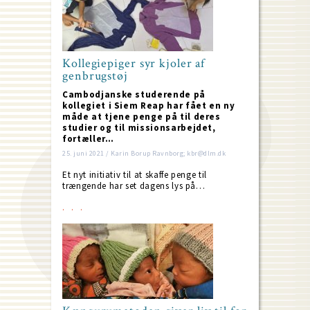
Kollegiepiger syr kjoler af
genbrugstøj
Cambodjanske studerende på
kollegiet i Siem Reap har fået en ny
måde at tjene penge på til deres
studier og til missionsarbejdet,
fortæller…
25. juni 2021 / Karin Borup Ravnborg; kbr@dlm.dk
Et nyt initiativ til at skaffe penge til
trængende har set dagens lys på…