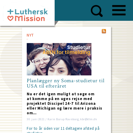
Skip
to
main
content
NYT
Planlægger ny Soma-studietur til
USA til efteråret
Nu er det igen muligt at søge om
at komme på en uges rejse med
projektet Discipel 24-7 til Arizona
eller Michigan og lære mere i praksis
om…
30. juni 2021 / Karin Borup Ravnborg; kbr@dlm.dk
For to år siden var 11 deltagere afsted på