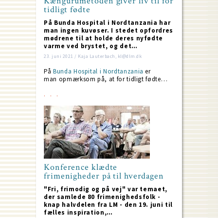
Kængurumetoden giver liv til for
tidligt fødte
På Bunda Hospital i Nordtanzania har
man ingen kuvøser. I stedet opfordres
mødrene til at holde deres nyfødte
varme ved brystet, og det…
23. juni 2021 / Kaja Lauterbach, kl@dlm.dk
På
Bunda Hospital i Nordtanzania
er
man opmærksom på, at for tidligt fødte…
Konference klædte
frimenigheder på til hverdagen
"Fri, frimodig og på vej" var temaet,
der samlede 80 frimenighedsfolk -
knap halvdelen fra LM - den 19. juni til
fælles inspiration,…