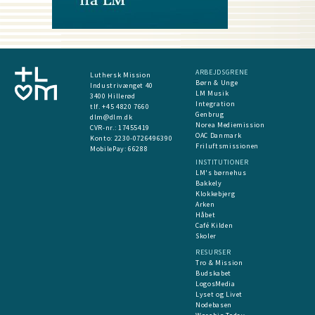
ARBEJDSGRENE
Luthersk Mission
Børn & Unge
Industrivænget 40
LM Musik
3400 Hillerød
Integration
tlf. +45 4820 7660
Genbrug
dlm@dlm.dk
Norea Mediemission
CVR-nr.: 17455419
OAC Danmark
​Konto:
2230-0726496390
Friluftsmissionen
MobilePay:
66288
INSTITUTIONER
LM's børnehus
Bakkely
Klokkebjerg
Arken
Håbet
Café Kilden
Skoler
RESURSER
Tro & Mission
Budskabet
LogosMedia
Lyset og Livet
Nodebasen